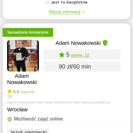
jest to bezpłatne
Więcej informacji
Sprawdzony korepetytor
Adam Nowakowski
5
opinie: 12
90 zł/60 min
Adam
Nowakowski
5.0
(opinie:
12)
Zdjęcie korepetytora może zostać przetworzone przez sztuczną inteligencję.
Wrocław
Możliwość zajęć online
Język niemiecki