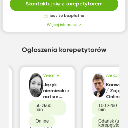
Skontaktuj się z korepetytorem
jest to bezpłatne
Więcej informacji
Ogłoszenia korepetytorów
Vivian R.
Alexander 
5.0
i z
Język
Konwers
niemiecki z
/ Zajęcia
rem
native
Online -
a
speakerem
Niemiecki
50 zł/60
100 zł/60
:)
Poziom
min
min
Native |
Język
Online
Gdańsk (u
korepetytora,
Bizneso