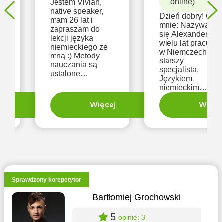
online)
Jestem Vivian,
native speaker,
Dzień dobry! O
mam 26 lat i
mnie: Nazywam
zapraszam do
się Alexander, od
lekcji języka
wielu lat pracuje
niemieckiego ze
w Niemczech jak
m
mną :) Metody
starszy
nauczania są
specjalista.
ch
ustalone
Językiem
indywidualnie z
niemieckim
uczniem, w
posługuję się na
zależności od
ej
Więcej
poziomie native i
Więce
jego życzeń i
chętnie podzielę
preferencji i jaki
się z Tobą moimi
ma być rezultat.
umiejętnościami.
Zapraszam do
Posiadam
kontaktu :)
certyfikat C2
Goethe: Grosses
ć
Deutsches
Sprachdimplom
Sprawdzony korepetytor
zaliczony na 93%
oraz ukońc
Bartłomiej Grochowski
5
opinie: 3