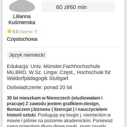
60 zł/60 min
Lilianna
Kuśmierska
5.0
(opinie: 1)
Częstochowa
Język niemiecki
Edukacja:
Univ. Münster,Fachhochschule
Mü.BRD, W.Sz. Lingw. Częst., Hochschule für
Waldorfpädagogik Stuttgart
Doświadczenie:
ponad 20 lat
30 lat mieszkam w Niemczech (studiowałam i
pracuje) Z zawodu jestem grafikiem-design,
tłumaczem j.biznesu ( lizencjat ) i nauczycielem
historii sztuki.
Posługuję się biegle j. niemieckim w
mowie i piśmie na poziomie akademickim. Ponieważ
sama przeszłam długą drogę nauki, znam zasady