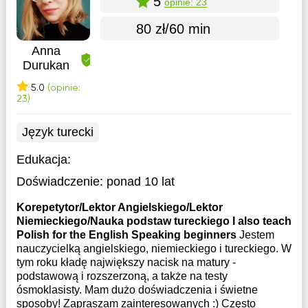
5
opinie: 23
80 zł/60 min
Anna
Durukan
5.0
(opinie:
23)
Język turecki
Edukacja:
Doświadczenie:
ponad 10 lat
Korepetytor/Lektor Angielskiego/Lektor
Niemieckiego/Nauka podstaw tureckiego I also teach
Polish for the English Speaking beginners
Jestem
nauczycielką angielskiego, niemieckiego i tureckiego. W
tym roku kładę największy nacisk na matury -
podstawową i rozszerzoną, a także na testy
ósmoklasisty. Mam dużo doświadczenia i świetne
sposoby! Zapraszam zainteresowanych :) Często