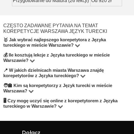
Przygotowanie do Matura (26 lekcji)
Od 920 zł
CZĘSTO ZADAWANE PYTANIA NA TEMAT
KOREPETYCJE WARSZAWA JĘZYK TURECKI
🥇 Jak wybrać najlepszego korepetytora z Języka
tureckiego w mieście Warszawie?
💰 Ile kosztują lekcje z Języka tureckiego w mieście
Na platformie BUKI znajdziesz 10 korepetytorów
Warszawie?
oferujących zajęcia z Język turecki w miejscowości
📍 W jakich dzielnicach miasta Warszawa znajdę
Ceny zależą od poziomu, doświadczenia korepetytora i
Warszawa. Przy wyborze zwróć uwagę na cenę, opinie,
korepetytorów z Języka tureckiego?
trybu zajęć (online lub stacjonarnie). Średnia cena w
doświadczenie, wykształcenie oraz lokalizację. Warto
🧑‍🏫 Kim są korepetytorzy z Język turecki w mieście
Na BUKI możesz znaleźć nauczycieli w niemal
mieście Warszawa wynosi od 60 do 100 zł/h.
szukać korepetytorów z opcją darmowej lekcji próbnej,
Warszawa?
wszystkich dzielnicach miasta Warszawa. Możesz też
aby sprawdzić, czy dany nauczyciel Ci odpowiada.
🖥 Czy mogę uczyć się online z korepetytorem z Języka
Na BUKI znajdziesz wykwalifikowanych nauczycieli,
wybrać lekcje online, jeśli zależy Ci na elastyczności.
tureckiego w Warszawie?
studentów oraz praktyków z doświadczeniem. Średnia
Tak, większość korepetytorów prowadzi zajęcia online.
ocena korepetytorów to 4.8/5. Sprawdź ich profile i
To wygodne rozwiązanie, które często jest też tańsze.
opinie, aby wybrać najlepszego.
Online możesz uczyć się w elastyczny sposób,
Dołącz