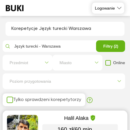
Logowanie
Korepetycje Język turecki Warszawa
Język turecki - Warszawa
Filtry (2)
Online
Przedmiot
Miasto
Poziom przygotowania
Tylko sprawdzeni korepetytorzy
Halil Alaka
160 zł/60 min