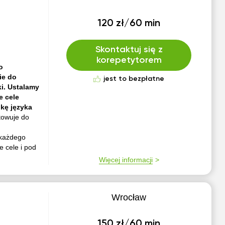
120 zł/60 min
Skontaktuj się z
korepetytorem
o
ie do
jest to bezpłatne
i. Ustalamy
e cele
ukę języka
towuje do
 każdego
e cele i pod
Więcej informacji
Wrocław
150 zł/60 min