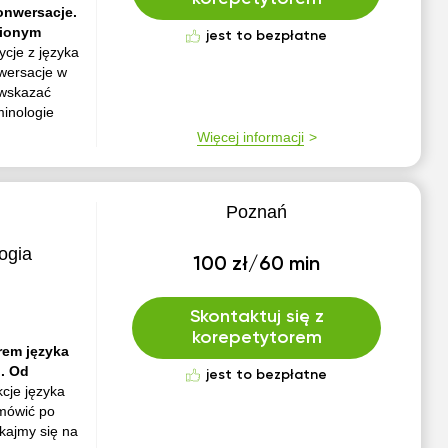
onwersacje.
wionym
jest to bezpłatne
cje z języka
wersacje w
 wskazać
minologie
Więcej informacji
Poznań
logia
100 zł/60 min
Skontaktuj się z
korepetytorem
rem języka
 . Od
jest to bezpłatne
kcje języka
 mówić po
tkajmy się na