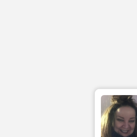
tive, and Engaging!
ssons via Zoom or Skype for all levels.
ng on your preferences. My approach