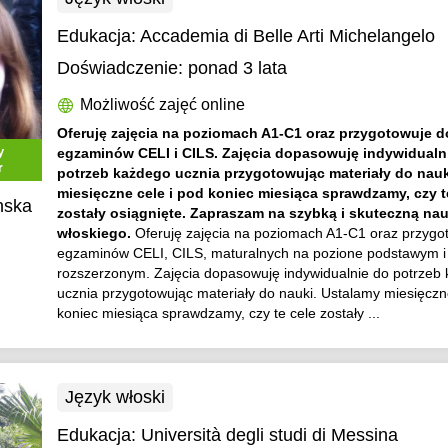
Edukacja:
Accademia di Belle Arti Michelangelo
Doświadczenie:
ponad 3 lata
Możliwość zajęć online
Oferuję zajęcia na poziomach A1-C1 oraz przygotowuje d
y
egzaminów CELI i CILS. Zajęcia dopasowuję indywidualn
r
potrzeb każdego ucznia przygotowując materiały do nauk
miesięczne cele i pod koniec miesiąca sprawdzamy, czy t
nska
zostały osiągnięte. Zapraszam na szybką i skuteczną na
włoskiego.
Oferuję zajęcia na poziomach A1-C1 oraz przygo
egzaminów CELI, CILS, maturalnych na pozione podstawym i
rozszerzonym. Zajęcia dopasowuję indywidualnie do potrzeb
ucznia przygotowując materiały do nauki. Ustalamy miesięczn
koniec miesiąca sprawdzamy, czy te cele zostały ...
Język włoski
Edukacja:
Università degli studi di Messina