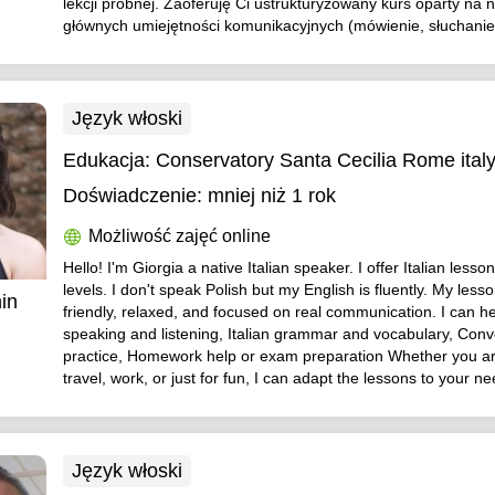
lekcji próbnej. Zaoferuję Ci ustrukturyzowany kurs oparty na 
głównych umiejętności komunikacyjnych (mówienie, słuchanie, 
Język włoski
Edukacja:
Conservatory Santa Cecilia Rome ital
Doświadczenie:
mniej niż 1 rok
Możliwość zajęć online
Hello! I'm Giorgia a native Italian speaker. I offer Italian lesson
levels. I don't speak Polish but my English is fluently. My less
in
friendly, relaxed, and focused on real communication. I can he
speaking and listening, Italian grammar and vocabulary, Conv
practice, Homework help or exam preparation Whether you are
travel, work, or just for fun, I can adapt the lessons to your n
Język włoski