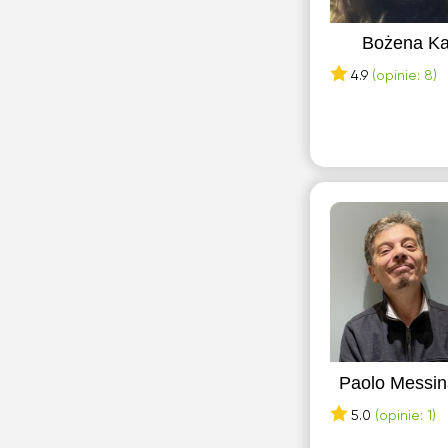
Bożena K
4.9
(opinie: 8)
Paolo Messin
5.0
(opinie: 1)