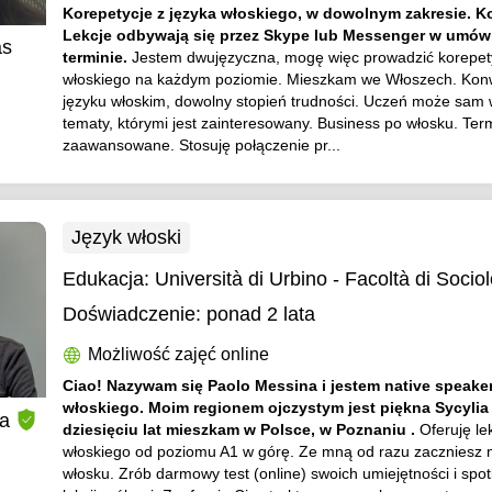
Korepetycje z języka włoskiego, w dowolnym zakresie. K
Lekcje odbywają się przez Skype lub Messenger w umó
as
terminie.
Jestem dwujęzyczna, mogę więc prowadzić korepety
włoskiego na każdym poziomie. Mieszkam we Włoszech. Kon
języku włoskim, dowolny stopień trudności. Uczeń może sam
tematy, którymi jest zainteresowany. Business po włosku. Ter
zaawansowane. Stosuję połączenie pr...
Język włoski
Edukacja:
Università di Urbino - Facoltà di Socio
Doświadczenie:
ponad 2 lata
Możliwość zajęć online
Ciao! Nazywam się Paolo Messina i jestem native speake
włoskiego. Moim regionem ojczystym jest piękna Sycylia
a
dziesięciu lat mieszkam w Polsce, w Poznaniu .
Oferuję le
włoskiego od poziomu A1 w górę. Ze mną od razu zaczniesz
włosku. Zrób darmowy test (online) swoich umiejętności i spo