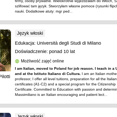
firmy, osoby prywatne. Wielokrotnie wyjeżdżałam do Włoch, Sz
szlifować tam język. Stworzyłam własne pomoce (rysunki flip
nauki. Dodatkowe atuty: mgr ped...
Język włoski
Edukacja:
Università degli Studi di Milano
Doświadczenie:
ponad 10 lat
Możliwość zajęć online
I am Italian, moved to Poland for job reason. I teach in a 
and at the Istituto Italiano di Cultura.
I am an Italian moth
ilotti
professor, I offer all level tuitions, preparation for all the Itali
certificates (A1-C2) and a special program for the Citizenship
Certificate. Committed to Education with passion and determin
Massimiliano is an Italian encouraging and patient lect...
Język włoski