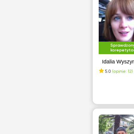
S
Sosnowiec
Szczecin
Ż
Sprawdzon
korepetyto
Żory
Idalia Wyszy
5.0
(opinie: 12)