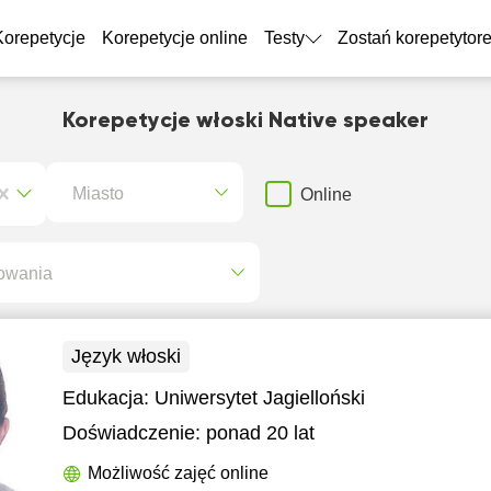
Korepetycje
Korepetycje online
Testy
Zostań korepetytor
Korepetycje włoski Native speaker
Miasto
Online
owania
Język włoski
Edukacja:
Uniwersytet Jagielloński
Doświadczenie:
ponad 20 lat
Możliwość zajęć online