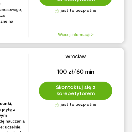
h,
iznesowego,
jest to bezpłatne
sze
czne na
Więcej informacji
Wrocław
100 zł/60 min
Skontaktuj się z
korepetytorem
)
ysunki,
jest to bezpłatne
 płytę z
owym
dę nauczania
: uczelnie,