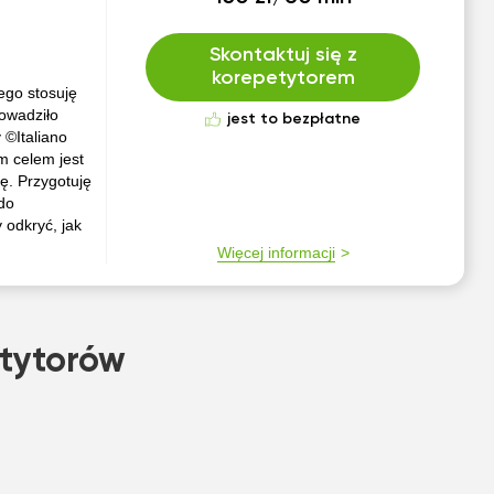
Skontaktuj się z
korepetytorem
ego stosuję
rowadziło
jest to bezpłatne
 ©Italiano
m celem jest
ę. Przygotuję
do
 odkryć, jak
Więcej informacji
tytorów