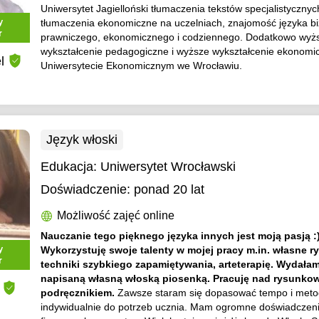
Uniwersytet Jagielloński tłumaczenia tekstów specjalistycznyc
y
tłumaczenia ekonomiczne na uczelniach, znajomość języka b
r
prawniczego, ekonomicznego i codziennego. Dodatkowo wyż
wykształcenie pedagogiczne i wyższe wykształcenie ekonomi
l
Uniwersytecie Ekonomicznym we Wrocławiu.
Język włoski
Edukacja:
Uniwersytet Wrocławski
Doświadczenie:
ponad 20 lat
Możliwość zajęć online
Nauczanie tego pięknego języka innych jest moją pasją :
y
Wykorzystuję swoje talenty w mojej pracy m.in. własne r
r
techniki szybkiego zapamiętywania, arteterapię. Wydałam
napisaną własną włoską piosenką. Pracuję nad rysunk
podręcznikiem.
Zawsze staram się dopasować tempo i meto
indywidualnie do potrzeb ucznia. Mam ogromne doświadczenie