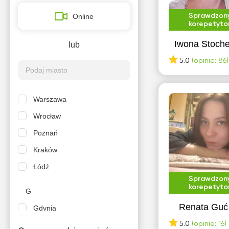
Online
Sprawdzon
korepetyto
Iwona Stoche
lub
5.0
(opinie: 86)
Warszawa
Wrocław
Poznań
Kraków
Łódź
Sprawdzon
korepetyto
G
Renata Guć
Gdynia
5.0
(opinie: 16)