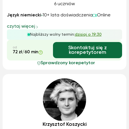
6 uczniów
Język niemiecki
10+ lata doświadczenia
Online
czytaj więcej
Najbliższy wolny termin:
dzisiaj o 19:30
Skontaktuj się z
od
72 zł/60 min
korepetytorem
Sprawdzony korepetytor
Krzysztof Koszycki