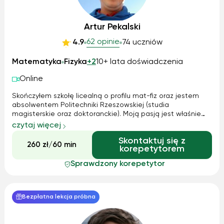
Artur Pekalski
62 opinie
4.9
74 uczniów
Matematyka
Fizyka
+2
10+ lata doświadczenia
Online
Skończyłem szkołę licealną o profilu mat-fiz oraz jestem
absolwentem Politechniki Rzeszowskiej (studia
magisterskie oraz doktoranckie). Moją pasją jest właśnie
fizyka oraz edukacja, zatem ta kombinacje idealnie
czytaj więcej
pozwala na skuteczne nauczanie. Mam ogromne
Skontaktuj się z
doświadczenie trenerskie w międzynarodowym śr...
260 zł/60 min
korepetytorem
Sprawdzony korepetytor
Bezpłatna lekcja próbna