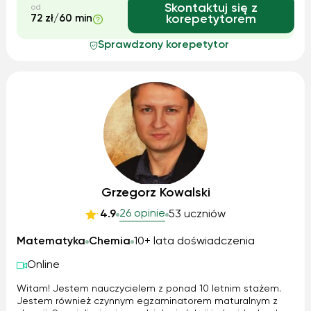
Skontaktuj się z
od
72 zł/60 min
korepetytorem
Sprawdzony korepetytor
Grzegorz Kowalski
26 opinie
4.9
53 uczniów
Matematyka
Chemia
10+ lata doświadczenia
Online
Witam! Jestem nauczycielem z ponad 10 letnim stażem.
Jestem również czynnym egzaminatorem maturalnym z