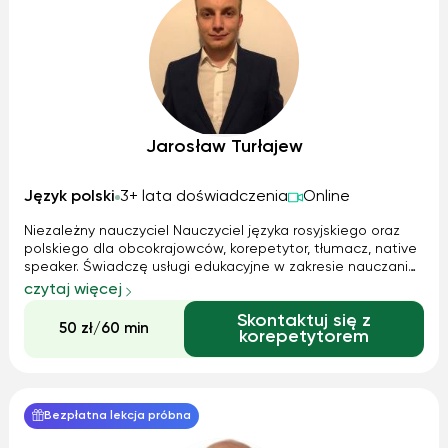
Jarosław Turłajew
Język polski
3+ lata doświadczenia
Online
Niezależny nauczyciel Nauczyciel języka rosyjskiego oraz
polskiego dla obcokrajowców, korepetytor, tłumacz, native
speaker. Świadczę usługi edukacyjne w zakresie nauczania
języka rosyjskiego oraz polskiego dla obcokrajowców
czytaj więcej
poprzez lekcję językowe, przedmiotowe na zasadach
Skontaktuj się z
powszechnie przyjętych n...
50 zł/60 min
korepetytorem
Bezpłatna lekcja próbna