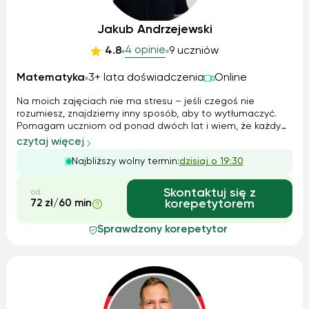
Jakub Andrzejewski
4 opinie
4.8
9 uczniów
Matematyka
3+ lata doświadczenia
Online
Na moich zajęciach nie ma stresu – jeśli czegoś nie
rozumiesz, znajdziemy inny sposób, aby to wytłumaczyć.
Pomagam uczniom od ponad dwóch lat i wiem, że każdy
ma inny sposób przyswajania wiedzy. Stawiam na
czytaj więcej
cierpliwość i logiczne podejście do problemów. Dzięki temu
Najbliższy wolny termin:
dzisiaj o 19:30
nauka staje się łatwiejsza, a efekt...
Skontaktuj się z
od
72 zł/60 min
korepetytorem
Sprawdzony korepetytor