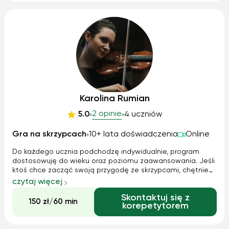
Karolina Rumian
2 opinie
5.0
4 uczniów
Gra na skrzypcach
10+ lata doświadczenia
Online
Do każdego ucznia podchodzę indywidualnie, program
dostosowuję do wieku oraz poziomu zaawansowania. Jeśli
ktoś chce zacząć swoją przygodę ze skrzypcami, chętnie
pomogę znaleźć i wypożyczyć instrument. Wspólnie
czytaj więcej
poznamy skrzypce i znajdziemy odpowiednią drogę
Skontaktuj się z
nauczania, która przyniesie jak najlepsz...
150 zł/60 min
korepetytorem