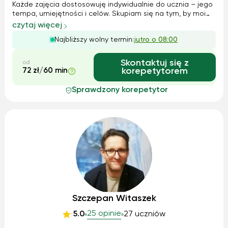
Każde zajęcia dostosowuję indywidualnie do ucznia – jego
tempa, umiejętności i celów. Skupiam się na tym, by moi
podopieczni zrozumieli omawiane zagadnienia, a nie tylko
czytaj więcej
uczyli się ich na pamięć. Przygotowuję do matury
Najbliższy wolny termin:
jutro o 08:00
rozszerzonej z biologii ...
Skontaktuj się z
od
72 zł/60 min
korepetytorem
Sprawdzony korepetytor
Szczepan Witaszek
25 opinie
5.0
27 uczniów