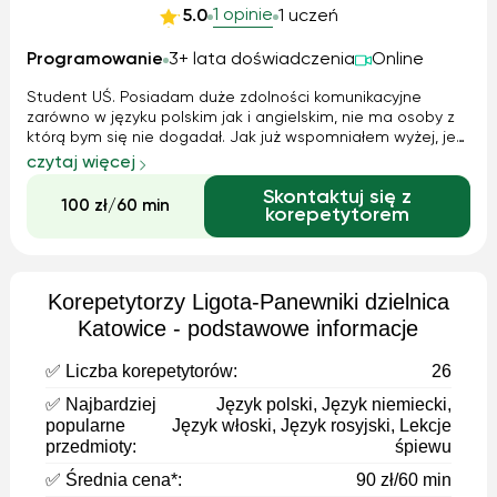
1 opinie
5.0
1 uczeń
Programowanie
3+ lata doświadczenia
Online
Student UŚ. Posiadam duże zdolności komunikacyjne
zarówno w języku polskim jak i angielskim, nie ma osoby z
którą bym się nie dogadał. Jak już wspomniałem wyżej, jest
możliwość prowadzenia zajęć w języku angielskim (poziom
czytaj więcej
B2). Korepetycji udzielałem już nie raz i nie tylko znajomym z
Skontaktuj się z
klasy ale równ...
100 zł/60 min
korepetytorem
Korepetytorzy Ligota-Panewniki dzielnica
Katowice - podstawowe informacje
✅ Liczba korepetytorów:
26
✅ Najbardziej
Język polski, Język niemiecki,
popularne
Język włoski, Język rosyjski, Lekcje
przedmioty:
śpiewu
✅ Średnia cena*:
90 zł/60 min