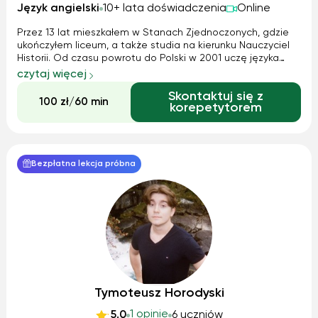
Język angielski
10+ lata doświadczenia
Online
Przez 13 lat mieszkałem w Stanach Zjednoczonych, gdzie
ukończyłem liceum, a także studia na kierunku Nauczyciel
Historii. Od czasu powrotu do Polski w 2001 uczę języka
angielskiego. Moi uczniowie to zarówno dzieci na etapie
czytaj więcej
szkoły podstawowej, licealiści, studenci, jak i osoby
Skontaktuj się z
pracujące, a nawet eme...
100 zł/60 min
korepetytorem
Bezpłatna lekcja próbna
Tymoteusz Horodyski
1 opinie
5.0
6 uczniów