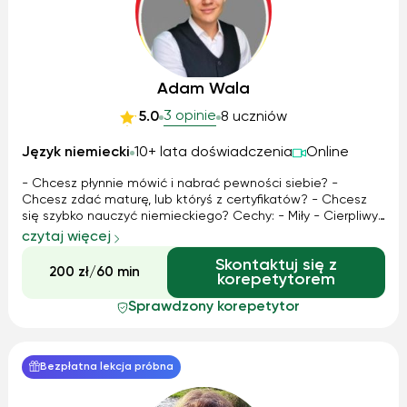
Adam Wala
3 opinie
5.0
8 uczniów
Język niemiecki
10+ lata doświadczenia
Online
- Chcesz płynnie mówić i nabrać pewności siebie? -
Chcesz zdać maturę, lub któryś z certyfikatów? - Chcesz
się szybko nauczyć niemieckiego? Cechy: - Miły - Cierpliwy
- Empatyczny Umiejętności: - Cały zakres niemieckiego -
czytaj więcej
Pedagogika Szkolę nauczycieli z zasad efektywnego
Skontaktuj się z
nauczania. Jestem autore...
200 zł/60 min
korepetytorem
Sprawdzony korepetytor
Bezpłatna lekcja próbna