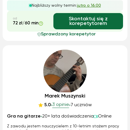
empatię, indywidualizację i przyjazną atmosferę – chcę,
Najbliższy wolny termin:
jutro o 16:00
aby każdy czuł się komforto...
Skontaktuj się z
od
72 zł/60 min
korepetytorem
Sprawdzony korepetytor
Marek Muszynski
3 opinie
5.0
7 uczniów
Gra na gitarze
20+ lata doświadczenia
Online
Z zawodu jestem nauczycielem z 10-letnim stażem pracy