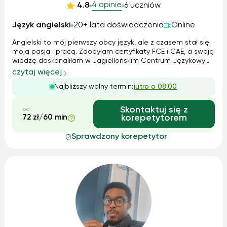
4 opinie
4.8
6 uczniów
Język angielski
20+ lata doświadczenia
Online
Angielski to mój pierwszy obcy język, ale z czasem stał się
moją pasją i pracą. Zdobyłam certyfikaty FCE i CAE, a swoją
wiedzę doskonaliłam w Jagiellońskim Centrum Językowym.
Pracowałam zarówno z dziećmi, jak i dorosłymi – od zajęć
czytaj więcej
indywidualnych po kursy dla korporacji. W nauczaniu łączę
Najbliższy wolny termin:
jutro o 08:00
metodę Cal...
Skontaktuj się z
od
72 zł/60 min
korepetytorem
Sprawdzony korepetytor