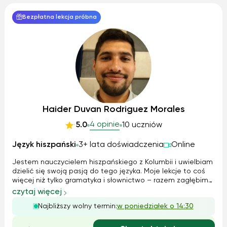
Bezpłatna lekcja próbna
Haider Duvan Rodriguez Morales
4 opinie
5.0
10 uczniów
Język hiszpański
3+ lata doświadczenia
Online
Jestem nauczycielem hiszpańskiego z Kolumbii i uwielbiam
dzielić się swoją pasją do tego języka. Moje lekcje to coś
więcej niż tylko gramatyka i słownictwo – razem zagłębimy
się w hiszpańską kulturę, muzykę, filmy i literaturę. Każde
czytaj więcej
zajęcia dostosowuję do indywidualnych potrzeb ucznia,
Najbliższy wolny termin:
w poniedziałek o 14:30
stosując dyn...