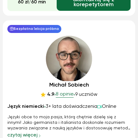
60 zł/60 min
korepetytorem
Bezpłatna lekcja próbna
Michał Sobiech
8 opinie
4.9
9 uczniów
Język niemiecki
3+ lata doświadczenia
Online
Języki obce to moja pasja, którą chętnie dzielę się z
innymi! Jako germanista i italianista doskonale rozumiem
wyzwania związane z nauką języków i dostosowuję metody
pracy do indywidualnych potrzeb ucznia. Stawiam na
czytaj więcej