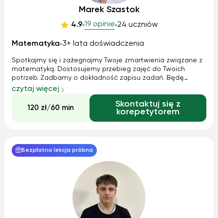
Marek Szastok
19 opinie
4.9
24 uczniów
Matematyka
3+ lata doświadczenia
Spotkajmy się i zażegnajmy Twoje zmartwienia związane z
matematyką. Dostosujemy przebieg zajęć do Twoich
potrzeb. Zadbamy o dokładność zapisu zadań. Będę
pomagał kreować dobre nawyki w rozwiązywaniu zadań, by
czytaj więcej
krok po kroku coraz łatwiej z nimi sobie radzić.
Skontaktuj się z
120 zł/60 min
korepetytorem
Bezpłatna lekcja próbna