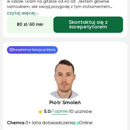
w szkole. Gram na gitarze od 40 lat. Jestem głównie
samoukiem, ale swoją przygodę z tym instrumentem
zacząłem w centrum muzycznym. Jako młody człowiek
czytaj więcej
byłem członkiem zespołu rockowego. Gram ze słuchu, z nut,
Skontaktuj się z
ale głównie z tabulatury. Zachęcam ws...
80 zł/60 min
korepetytorem
Bezpłatna lekcja próbna
Piotr Smoleń
1 opinie
5.0
10 uczniów
Chemia
5+ lata doświadczenia
Online