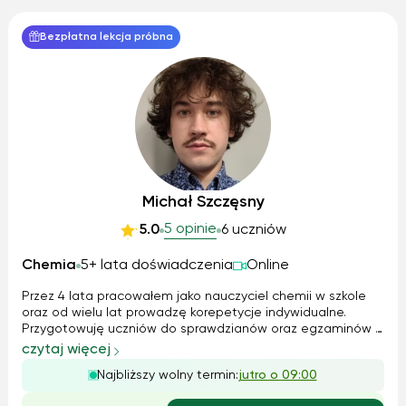
Bezpłatna lekcja próbna
Michał Szczęsny
5 opinie
5.0
6 uczniów
Chemia
5+ lata doświadczenia
Online
Przez 4 lata pracowałem jako nauczyciel chemii w szkole
oraz od wielu lat prowadzę korepetycje indywidualne.
Przygotowuję uczniów do sprawdzianów oraz egzaminów z
chemii. Pracuję z dziećmi i młodzieżą, dostosowując
czytaj więcej
metody nauczania do wieku i poziomu ucznia. Stawiam na
Najbliższy wolny termin:
jutro o 09:00
zrozumienie materiału, systema...