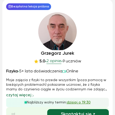
Bezpłatna lekcja próbna
Grzegorz Jurek
2 opinie
5.0
9 uczniów
Fizyka
5+ lata doświadczenia
Online
Moje zajęcia z fizyki to przede wszystkim (poza pomocą w
bieżących problemach) pokazanie uczniowi, że z fizyka
mamy do czynienia ciągle w życiu codziennym nie zdając
sobie nawet z tego sprawy. Poza tym jeśli czas pozwala
czytaj więcej
wprowadzam do kosmologii i swiata cząstek cząstek
Najbliższy wolny termin:
dzisiaj o 19:30
elementarnych co jest moja pa...
Skontaktuj się z
od