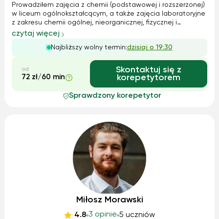
Prowadziłem zajęcia z chemii (podstawowej i rozszerzonej)
w liceum ogólnokształcącym, a także zajęcia laboratoryjne
z zakresu chemii ogólnej, nieorganicznej, fizycznej i
analitycznej dla studentów kierunku chemia i ochrona
czytaj więcej
środowiska. Prowadziłem również pokazy chemiczne oraz
Najbliższy wolny termin:
dzisiaj o 19:30
zajęcia koła chemiczneg...
Skontaktuj się z
od
72 zł/60 min
korepetytorem
Sprawdzony korepetytor
Miłosz Morawski
3 opinie
4.8
5 uczniów