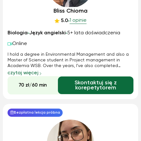
Bliss Chioma
1 opinie
5.0
Biologia
Język angielski
5+ lata doświadczenia
Online
I hold a degree in Environmental Management and also a
Master of Science student in Project management in
Academia WSB. Over the years, I’ve also completed
several additional trainings in leadership which have helped
czytaj więcej
me stay current with modern educational practices. My
Skontaktuj się z
teaching method is student-c...
70 zł/60 min
korepetytorem
Bezpłatna lekcja próbna