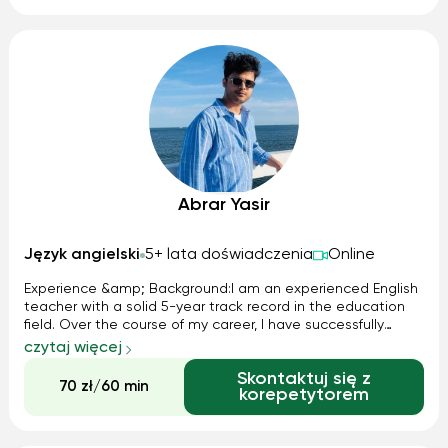
Abrar Yasir
Język angielski
5+ lata doświadczenia
Online
Experience &amp; Background:I am an experienced English
teacher with a solid 5-year track record in the education
field. Over the course of my career, I have successfully
managed and guided more than 100 students to achieve
czytaj więcej
their language goals.Teaching Methods:My lessons are
Skontaktuj się z
highly interactive and ...
70 zł/60 min
korepetytorem