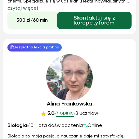
chemii. Specjalizuję się w udzielaniu lekcji indywidualnych.
Umiem „dotrzeć” do większości osób nie zależnie od
czytaj więcej
poziomu ich umiejętności. Jestem osobą cierpliwą,
Skontaktuj się z
opanowaną i zaangażowaną. Uczenie t...
300 zł/60 min
korepetytorem
Bezpłatna lekcja próbna
Alina Frankowska
7 opinie
5.0
8 uczniów
Biologia
10+ lata doświadczenia
Online
Biologia to moja pasja, a nauczanie daje mi satysfakcję.