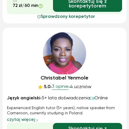
Skontaktuj się z
od
72 zł/60 min
korepetytorem
Sprawdzony korepetytor
Christabel Yenmole
3 opinie
5.0
4 uczniów
Język angielski
5+ lata doświadczenia
Online
Experienced English tutor (5+ years), native speaker from
Cameroon, currently studying in Poland.
czytaj więcej
Skontaktuj się z