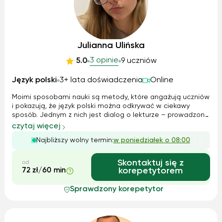
Julianna Ulińska
3 opinie
5.0
9 uczniów
Język polski
3+ lata doświadczenia
Online
Moimi sposobami nauki są metody, które angażują uczniów
i pokazują, że język polski można odkrywać w ciekawy
sposób. Jednym z nich jest dialog o lekturze – prowadzony
przeze mnie w taki sposób, aby uczniowie sami dochodzili
czytaj więcej
do zrozumienia problematyki utworu, zamiast tylko
Najbliższy wolny termin:
w poniedziałek o 08:00
zapamiętywać gotowe interp...
Skontaktuj się z
od
72 zł/60 min
korepetytorem
Sprawdzony korepetytor