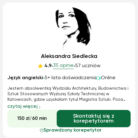
Aleksandra Siedlecka
35 opinie
4.9
57 uczniów
Język angielski
5+ lata doświadczenia
Online
Jestem absolwentką Wydziału Architektury, Budownictwa i
Sztuk Stosowanych Wyższej Szkoły Technicznej w
Katowicach, gdzie uzyskałam tytuł Magistra Sztuki. Poza
moją główną ścieżką akademicką, filologia angielska
czytaj więcej
stanowi moje drugie zainteresowanie, co z powodzeniem
Skontaktuj się z
rozwijam równolegle. Posiadam kil...
150 zł/60 min
korepetytorem
Sprawdzony korepetytor