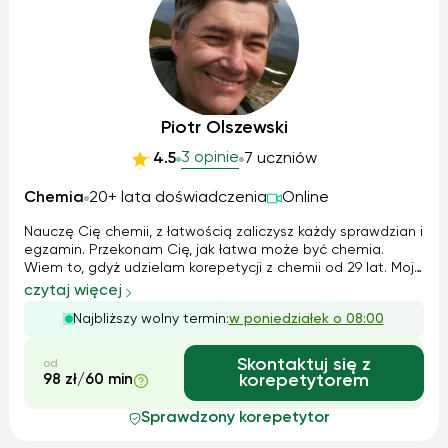
Piotr Olszewski
3 opinie
4.5
7 uczniów
Chemia
20+ lata doświadczenia
Online
Nauczę Cię chemii, z łatwością zaliczysz każdy sprawdzian i
egzamin. Przekonam Cię, jak łatwa może być chemia.
Wiem to, gdyż udzielam korepetycji z chemii od 29 lat. Moją
specjalnością jest pomoc w przygotowaniu do matury z
czytaj więcej
chemii (poziom rozszerzony). Jestem cierpliwy,
Najbliższy wolny termin:
w poniedziałek o 08:00
komunikatywny i zaangażowa...
Skontaktuj się z
od
98 zł/60 min
korepetytorem
Sprawdzony korepetytor