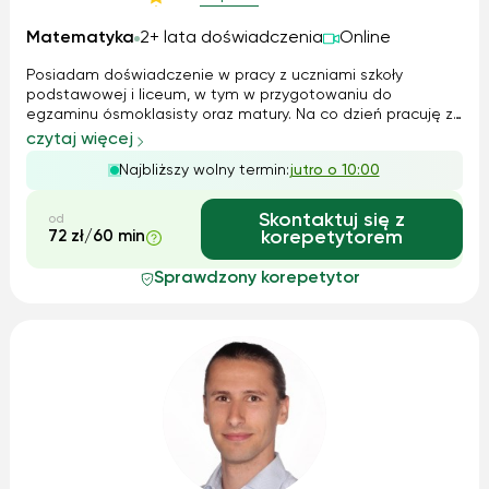
Matematyka
2+ lata doświadczenia
Online
Posiadam doświadczenie w pracy z uczniami szkoły
podstawowej i liceum, w tym w przygotowaniu do
egzaminu ósmoklasisty oraz matury. Na co dzień pracuję z
osobami o różnym poziomie zaawansowania, zarówno z
czytaj więcej
tymi, które chcą nadrobić zaległości, jak i z uczniami
Najbliższy wolny termin:
jutro o 10:00
dążącymi do wysokich wyników. W trakci...
Skontaktuj się z
od
72 zł/60 min
korepetytorem
Sprawdzony korepetytor