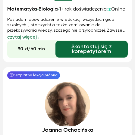
Matematyka
Biologia
1+ rok doświadczenia
Online
Posiadam doświadczenie w edukacji wszystkich grup
szkolnych (i starszych) a także zamiłowanie do
przekazywania wiedzy, szczególnie przyrodniczej. Zawsze
staram się, by uczniowie nie tylko zapamiętali materiał, ale
czytaj więcej
również zrozumieli omawiane zagadnienia (np. budowa
Skontaktuj się z
różnych organizmów, z czego wynika...
90 zł/60 min
korepetytorem
Bezpłatna lekcja próbna
Joanna Ochocińska