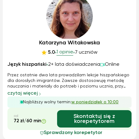
Katarzyna Witakowska
1 opinie
5.0
7 uczniów
Język hiszpański
2+ lata doświadczenia
Online
Przez ostatnie dwa lata prowadziƚam lekcje hiszpańskiego
dla dorosƚych imigrantów. Zawsze dostosowuję metodę
nauczania i materiaƚy do potrzeb i poziomu ucznia, przy
czym duży nacisk kƚadę na rozumienie ze sƚuchu - traktując
czytaj więcej
je jako klucz do efektywnego porozumiewania się – oraz na
Najbliższy wolny termin:
w poniedziałek o 10:00
umiejętność popraw...
Skontaktuj się z
od
72 zł/60 min
korepetytorem
Sprawdzony korepetytor