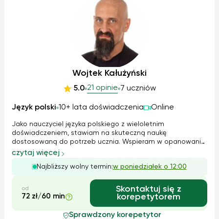
Wojtek Kałużyński
21 opinie
5.0
7 uczniów
Język polski
10+ lata doświadczenia
Online
Jako nauczyciel języka polskiego z wieloletnim
doświadczeniem, stawiam na skuteczną naukę
dostosowaną do potrzeb ucznia. Wspieram w opanowaniu
materiału, analizie lektur, poprawnym formułowaniu
czytaj więcej
wypowiedzi oraz przygotowaniu do egzaminów
Najbliższy wolny termin:
w poniedziałek o 12:00
ósmoklasisty i matury. Korzystam z różnorodnych metod, w
tym na...
Skontaktuj się z
od
72 zł/60 min
korepetytorem
Sprawdzony korepetytor