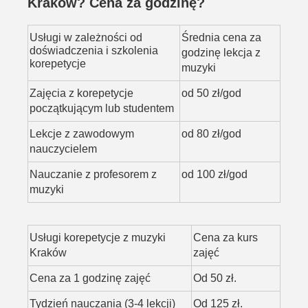
Kraków? Cena za godzinę?
Usługi w zależności od
Średnia cena za
doświadczenia i szkolenia
godzinę lekcja z
korepetycje
muzyki
Zajęcia z korepetycje
od 50 zł/god
początkującym lub studentem
Lekcje z zawodowym
od 80 zł/god
nauczycielem
Nauczanie z profesorem z
od 100 zł/god
muzyki
Usługi korepetycje z muzyki
Cena za kurs
Kraków
zajęć
Cena za 1 godzinę zajęć
Od 50 zł.
Tydzień nauczania (3-4 lekcji)
Od 125 zł.