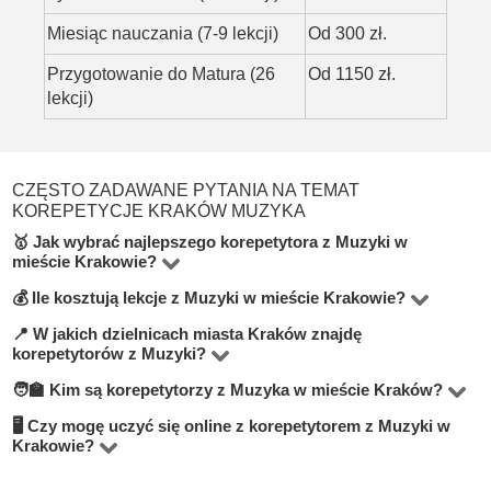
Miesiąc nauczania (7-9 lekcji)
Od 300 zł.
Przygotowanie do Matura (26
Od 1150 zł.
lekcji)
CZĘSTO ZADAWANE PYTANIA NA TEMAT
KOREPETYCJE KRAKÓW MUZYKA
🥇 Jak wybrać najlepszego korepetytora z Muzyki w
mieście Krakowie?
💰 Ile kosztują lekcje z Muzyki w mieście Krakowie?
Na platformie BUKI znajdziesz 13 korepetytorów
oferujących zajęcia z Muzyka w miejscowości Kraków.
📍 W jakich dzielnicach miasta Kraków znajdę
Ceny zależą od poziomu, doświadczenia korepetytora i
korepetytorów z Muzyki?
Przy wyborze zwróć uwagę na cenę, opinie,
trybu zajęć (online lub stacjonarnie). Średnia cena w
🧑‍🏫 Kim są korepetytorzy z Muzyka w mieście Kraków?
doświadczenie, wykształcenie oraz lokalizację. Warto
Na BUKI możesz znaleźć nauczycieli w niemal
mieście Kraków wynosi od 50 do 100 zł/h.
szukać korepetytorów z opcją darmowej lekcji próbnej,
wszystkich dzielnicach miasta Kraków. Możesz też
🖥 Czy mogę uczyć się online z korepetytorem z Muzyki w
Na BUKI znajdziesz wykwalifikowanych nauczycieli,
Krakowie?
aby sprawdzić, czy dany nauczyciel Ci odpowiada.
wybrać lekcje online, jeśli zależy Ci na elastyczności.
studentów oraz praktyków z doświadczeniem. Średnia
Tak, większość korepetytorów prowadzi zajęcia online.
ocena korepetytorów to 4.8/5. Sprawdź ich profile i