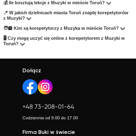
💰 Ile kosztują lekcje z Muzyki w mieście Toruń?
Na platformie BUKI znajdziesz 2 korepetytorów
oferujących zajęcia z Muzyka w miejscowości Toruń.
📍 W jakich dzielnicach miasta Toruń znajdę korepetytorów
Ceny zależą od poziomu, doświadczenia korepetytora i
z Muzyki?
Przy wyborze zwróć uwagę na cenę, opinie,
trybu zajęć (online lub stacjonarnie). Średnia cena w
🧑‍🏫 Kim są korepetytorzy z Muzyka w mieście Toruń?
doświadczenie, wykształcenie oraz lokalizację. Warto
Na BUKI możesz znaleźć nauczycieli w niemal
mieście Toruń wynosi od 60 do 100 zł/h.
szukać korepetytorów z opcją darmowej lekcji próbnej,
wszystkich dzielnicach miasta Toruń. Możesz też wybrać
🖥 Czy mogę uczyć się online z korepetytorem z Muzyki w
Na BUKI znajdziesz wykwalifikowanych nauczycieli,
Toruń?
aby sprawdzić, czy dany nauczyciel Ci odpowiada.
lekcje online, jeśli zależy Ci na elastyczności.
studentów oraz praktyków z doświadczeniem. Średnia
Tak, większość korepetytorów prowadzi zajęcia online.
ocena korepetytorów to 4.8/5. Sprawdź ich profile i
To wygodne rozwiązanie, które często jest też tańsze.
opinie, aby wybrać najlepszego.
Online możesz uczyć się w elastyczny sposób,
Dołącz
niezależnie od lokalizacji.
+48 73-208-01-64
Codziennie od 9.00 do 17.00
Firma Buki w świecie