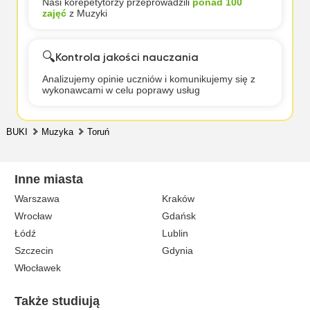
Nasi korepetytorzy przeprowadzili
ponad 100
zajęć
z Muzyki
🔍
Kontrola jakości nauczania
Analizujemy opinie uczniów i komunikujemy się z
wykonawcami w celu poprawy usług
BUKI
Muzyka
Toruń
Inne miasta
Warszawa
Kraków
Wrocław
Gdańsk
Łódź
Lublin
Szczecin
Gdynia
Włocławek
Także studiują