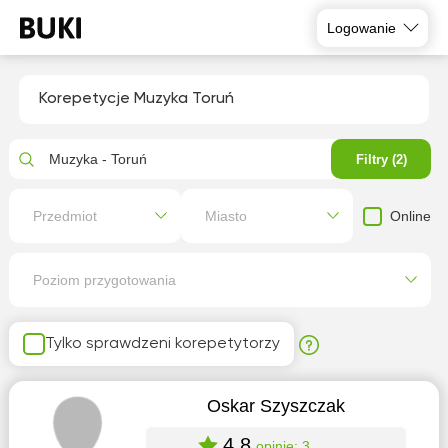
Logowanie
Korepetycje Muzyka Toruń
Muzyka - Toruń
Filtry (2)
Online
Przedmiot
Miasto
Poziom przygotowania
Tylko sprawdzeni korepetytorzy
Oskar Szyszczak
4.8
opinie: 3