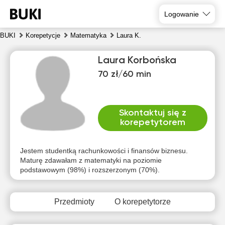
Logowanie
BUKI
Korepetycje
Matematyka
Laura K.
Laura Korbońska
70 zł/60 min
Skontaktuj się z
korepetytorem
sob
nie
pon
wto
śro
czw
8
9
10
11
12
13
Jestem studentką rachunkowości i finansów biznesu.
Maturę zdawałam z matematyki na poziomie
podstawowym (98%) i rozszerzonym (70%).
Brak
Brak
Brak
Brak
Brak
Brak
dostępnych
dostępnych
dostępnych
dostępnych
dostępnych
dostępny
terminów
terminów
terminów
terminów
terminów
terminów
Przedmioty
O korepetytorze