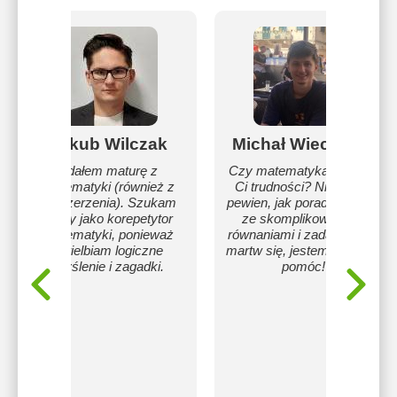
Jakub Wilczak
Michał Wieczorek
Zdałem maturę z
Czy matematyka sprawia
matematyki (również z
Ci trudności? Nie jesteś
rozszerzenia). Szukam
pewien, jak poradzić sobie
pracy jako korepetytor
ze skomplikowanymi
matematyki, ponieważ
równaniami i zadania? Nie
uwielbiam logiczne
martw się, jestem tu, by Ci
myślenie i zagadki.
pomóc!