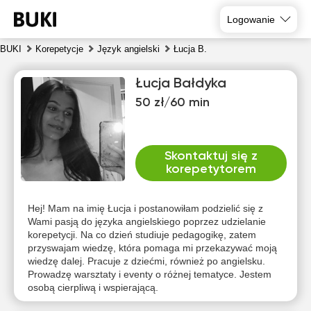
Logowanie
BUKI
Korepetycje
Język angielski
Łucja B.
Łucja Bałdyka
50 zł/60 min
Skontaktuj się z
korepetytorem
nie
pon
wto
śro
czw
pią
9
10
11
12
13
14
Hej! Mam na imię Łucja i postanowiłam podzielić się z
Wami pasją do języka angielskiego poprzez udzielanie
korepetycji. Na co dzień studiuje pedagogikę, zatem
Brak
Brak
Brak
Brak
Brak
Brak
przyswajam wiedzę, która pomaga mi przekazywać moją
dostępnych
dostępnych
dostępnych
dostępnych
dostępnych
dostępny
wiedzę dalej. Pracuje z dziećmi, również po angielsku.
terminów
terminów
terminów
terminów
terminów
terminów
Prowadzę warsztaty i eventy o różnej tematyce. Jestem
osobą cierpliwą i wspierającą.