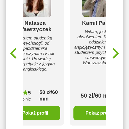
Natasza
Kamil Paśko
Wawrzyczek
Witam, jestem
absolwentem liceum z
Jestem studentką
oddziałem
psychologii, od
anglojęzycznym i obecnie
października
studentem psychologii na
rozpoczynam IV rok
Uniwersytecie
nauki. Prowadzę
Warszawskim. :)
korepetycje z języka
angielskiego.
50 zł/60
5
50 zł/60 min
min
2 opinie
Pokaż profil
Pokaż profil