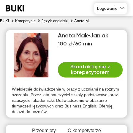
Logowanie
BUKI
Korepetycje
Język angielski
Aneta M.
Aneta Mak-Janiak
100 zł/60 min
Skontaktuj się z
korepetytorem
czw
pią
sob
nie
pon
wto
6
7
8
9
10
11
Wieloletnie doświadczenie w pracy z uczniami na różnym
szczeblu. Przez lata nauczyciel szkoly podstawowej oraz
nauczyciel akademicki. Doświadczenie w obszarze
Brak
Brak
Brak
Brak
Brak
Brak
tłumaczeń językowych oraz Business English. Oferuję
dostępnych
dostępnych
dostępnych
dostępnych
dostępnych
dostępny
dojazd do uczniów.
terminów
terminów
terminów
terminów
terminów
terminów
Przedmioty
O korepetytorze