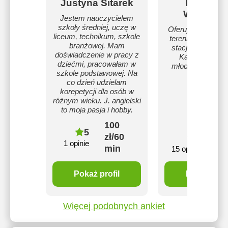
Justyna Sitarek
Katarzyn
Witkows
Jestem nauczycielem
szkoły średniej, uczę w
Oferuję zajęcia on
liceum, technikum, szkole
terenie całej Pols
branżowej. Mam
stacjonarnie na t
doświadczenie w pracy z
Kalisza dla dzi
dziećmi, pracowałam w
młodzieży i doro
szkole podstawowej. Na
co dzień udzielam
korepetycji dla osób w
różnym wieku. J. angielski
to moja pasja i hobby.
100
5
zł/60
80
5
1 opinie
min
mi
15 opinie
Pokaż profil
Pokaż profi
Więcej podobnych ankiet