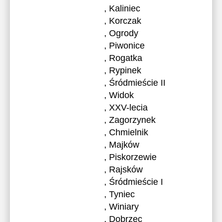
, Kaliniec
, Korczak
, Ogrody
, Piwonice
, Rogatka
, Rypinek
, Śródmieście II
, Widok
, XXV-lecia
, Zagorzynek
, Chmielnik
, Majków
, Piskorzewie
, Rajsków
, Śródmieście I
, Tyniec
, Winiary
, Dobrzec