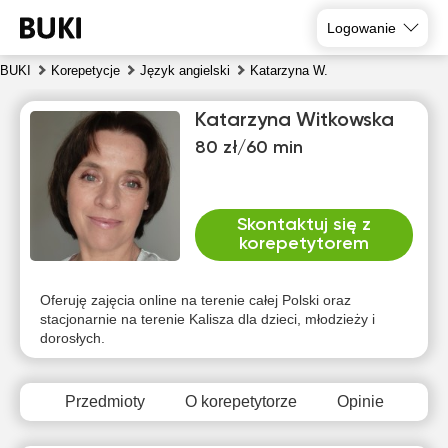
Logowanie
BUKI
Korepetycje
Język angielski
Katarzyna W.
Katarzyna Witkowska
80 zł/60 min
Skontaktuj się z
korepetytorem
nie
pon
wto
śro
czw
pią
9
10
11
12
13
14
Oferuję zajęcia online na terenie całej Polski oraz
stacjonarnie na terenie Kalisza dla dzieci, młodzieży i
dorosłych.
Brak
Brak
Brak
Brak
Brak
Brak
dostępnych
dostępnych
dostępnych
dostępnych
dostępnych
dostępny
terminów
terminów
terminów
terminów
terminów
terminów
Przedmioty
O korepetytorze
Opinie