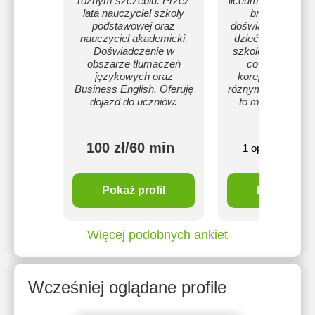
różnym szczeblu. Przez
liceum, technikum,
lata nauczyciel szkoly
branżowej. 
podstawowej oraz
doświadczenie w 
nauczyciel akademicki.
dziećmi, pracow
Doświadczenie w
szkole podstawow
obszarze tłumaczeń
co dzień udzi
językowych oraz
korepetycji dla 
Business English. Oferuję
różnym wieku. J. a
dojazd do uczniów.
to moja pasja i 
10
5
zł
100 zł/60 min
1 opinie
mi
Pokaż profil
Pokaż profi
Więcej podobnych ankiet
Wcześniej oglądane profile