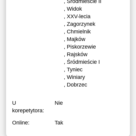
, Śródmieście II
, Widok
, XXV-lecia
, Zagorzynek
, Chmielnik
, Majków
, Piskorzewie
, Rajsków
, Śródmieście I
, Tyniec
, Winiary
, Dobrzec
U
Nie
korepetytora:
Online:
Tak