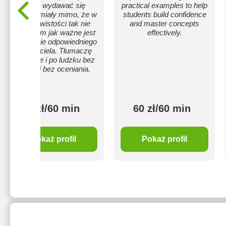
może wydawać się
practical examples to help
niezrozumiały mimo, że w
students build confidence
rzeczywistości tak nie
and master concepts
jest. Wiem jak ważne jest
effectively.
posiadanie odpowiedniego
nauczyciela. Tłumaczę
spokojnie i po ludzku bez
stresu i bez oceniania.
70 zł/60 min
60 zł/60 min
Pokaż profil
Pokaż profil