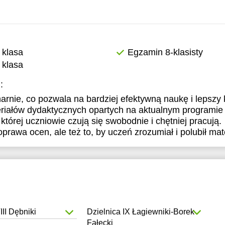
8:30
18:30
18:30
9:00
19:00
19:00
9:30
19:30
19:30
 klasa
Egzamin 8-klasisty
 klasa
0:00
20:00
20:00
:
0:30
20:30
20:30
arnie, co pozwala na bardziej efektywną naukę i lepszy 
1:00
21:00
21:00
riałów dydaktycznych opartych na aktualnym programi
której uczniowie czują się swobodnie i chętniej pracują.
oprawa ocen, ale też to, by uczeń zrozumiał i polubił ma
III Dębniki
Dzielnica IX Łagiewniki-Borek
Fałęcki