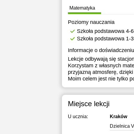
1
Matematyka
1
Poziomy nauczania
1
Szkoła podstawowa 4-6
Szkoła podstawowa 1-3
2
Informacje o doświadczeniu
2
Lekcje odbywają się stacjon
2
Korzystam z własnych mate
przyjazną atmosferę, dzięki 
Moim celem jest nie tylko p
Miejsce lekcji
U ucznia:
Kraków
Dzielnica V