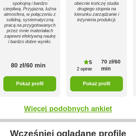
spokojną i bardzo
obecnie kończę studia
cierpliwą. Przyjazna, luźna
drugiego stopnia na
atmosfera, w połączeniu z
kierunku zarządzanie i
solidną, systematyczną
inżynieria produkcji.
pracą na przygotowanych
przez mnie materiałach
zapewni efektywną naukę
i bardzo dobre wyniki.
70 zł/60
5
80 zł/60 min
min
2 opinie
Pokaż profil
Pokaż profil
Więcej podobnych ankiet
Wcześniej oglądane profile