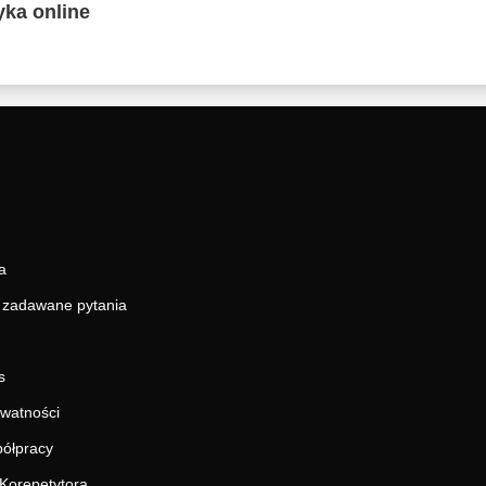
ka online
a
j zadawane pytania
s
ywatności
ółpracy
Korepetytora