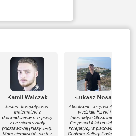
Kamil Walczak
Łukasz Nosal
Jestem korepetytorem
Absolwent - inżynier AGH
matematyki z
wydziału Fizyki i
doświadczeniem w pracy
Informatyki Stosowanej.
z uczniami szkoły
Od ponad 4 lat udzielam
podstawowej (klasy 1–8).
korepetycji w placówkach
Mam cierpliwość, ale też
Centrum Kultury Podgórza