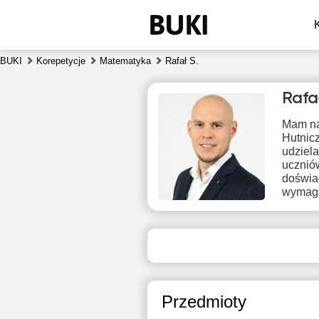
BUKI
Korepetycje
Matematyka
Rafał S.
Rafa
Mam na
Hutnicz
udziel
ucznió
doświa
wymaga
czw
6
Brak
1
dostępnych
terminów
1
Przedmioty
1