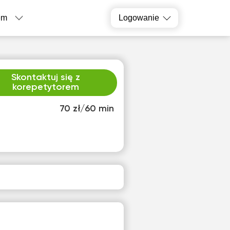
em
Logowanie
Skontaktuj się z
korepetytorem
70 zł/60 min
o
śro
1
12
ak
Brak
pnych
dostępnych
inów
terminów