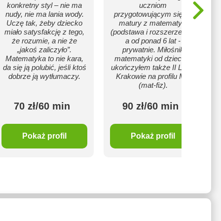
konkretny styl – nie ma
uczniom
nudy, nie ma lania wody.
przygotowującym się do
Uczę tak, żeby dziecko
matury z matematyki
miało satysfakcję z tego,
(podstawa i rozszerzenie),
że rozumie, a nie że
a od ponad 6 lat -
„jakoś zaliczyło”.
prywatnie. Miłośnik
Matematyka to nie kara,
matematyki od dziecka,
da się ją polubić, jeśli ktoś
ukończyłem także II LO w
dobrze ją wytłumaczy.
Krakowie na profilu M+
(mat-fiz).
70 zł/60 min
90 zł/60 min
Pokaż profil
Pokaż profil