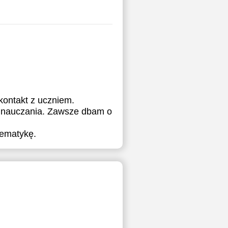
kontakt z uczniem.
e nauczania. Zawsze dbam o
tematykę.