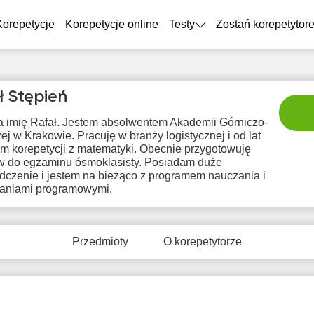
Korepetycje
Korepetycje online
Testy
Zostań korepetytor
ł Stępień
 imię Rafał. Jestem absolwentem Akademii Górniczo-
ej w Krakowie. Pracuję w branży logistycznej i od lat
am korepetycji z matematyki. Obecnie przygotowuję
w do egzaminu ósmoklasisty. Posiadam duże
dczenie i jestem na bieżąco z programem nauczania i
niami programowymi.
pią
sob
nie
pon
wt
7
8
9
10
1
Przedmioty
O korepetytorze
Brak
Br
7:00
17:00
17:00
dostępnych
dostę
terminów
term
7:30
17:30
17:30
8:00
18:00
18:00