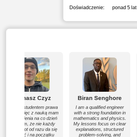
Doświadczenie:
ponad 5 lat
Tomasz Czyz
Biran Senghore
Jestem studentem prawa
I am a qualified engineer
na UJ, więc z nauką mam
with a strong foundation in
do czynienia na co dzień
mathematics and physics.
🙂 Wiem, że nie każdy
My lessons focus on clear
przedmiot od razu da się
explanations, structured
załapać i na początku
problem-solving, and