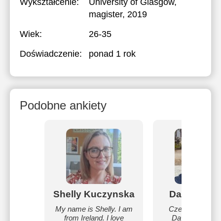
Wykształcenie:
University of Glasgow
,
magister, 2019
Wiek:
26-35
Doświadczenie:
ponad 1 rok
Podobne ankiety
Shelly Kuczynska
David Kess
My name is Shelly. I am
Cześć! Mam na 
from Ireland. I love
David i pochod