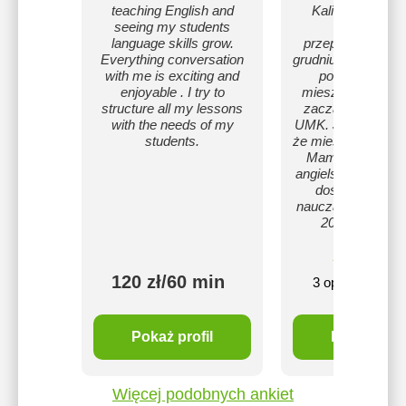
teaching English and
Kalifornii w US
seeing my students
Olsztyna
language skills grow.
przeprowadziłem
Everything conversation
grudniu ubiegłego r
with me is exciting and
ponad 20 lat t
enjoyable . I try to
mieszkałem w Tor
structure all my lessons
zacząłem wykład
with the needs of my
UMK. Jestem szcz
students.
że mieszkam w Ols
Mam dyplom z j
angielskiego z wie
doświadczeni
nauczaniu, a takż
20 lat w biznes
12
5
zł
120 zł/60 min
3 opinie
mi
Pokaż profil
Pokaż profi
Więcej podobnych ankiet