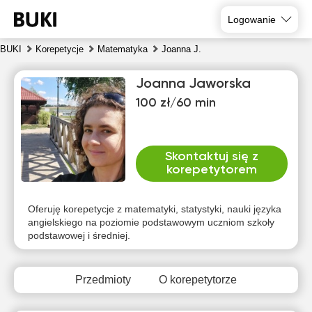
Logowanie
BUKI
Korepetycje
Matematyka
Joanna J.
Joanna Jaworska
100 zł/60 min
Skontaktuj się z
korepetytorem
pią
sob
nie
pon
wto
śro
7
8
9
10
11
12
Oferuję korepetycje z matematyki, statystyki, nauki języka
angielskiego na poziomie podstawowym uczniom szkoły
podstawowej i średniej.
Brak
Brak
Brak
Brak
17:00
15:30
dostępnych
dostępnych
dostępnych
dostępnych
dos
terminów
terminów
terminów
terminów
te
16:00
Przedmioty
O korepetytorze
16:30