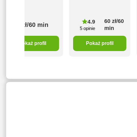
60 zł/60
4.9
70 zł/60 min
min
5 opinie
Pokaż profil
Pokaż profil