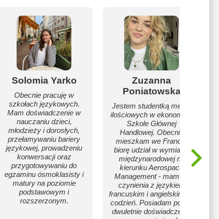
Solomia Yarko
Zuzanna
Poniatowska
Obecnie pracuję w
szkołach językowych.
Jestem studentką metod
Mam doświadczenie w
ilościowych w ekonomii w
nauczaniu dzieci,
Szkole Głównej
młodzieży i dorosłych,
Handlowej. Obecnie
przełamywaniu bariery
mieszkam we Francji i
językowej, prowadzeniu
biorę udział w wymianie
konwersacji oraz
międzynarodowej na
przygotowywaniu do
kierunku Aerospace
egzaminu ósmoklasisty i
Management - mam do
matury na poziomie
czynienia z językiem
podstawowym i
francuskim i angielskim na
rozszerzonym.
codzień. Posiadam ponad
dwuletnie doświadczenie