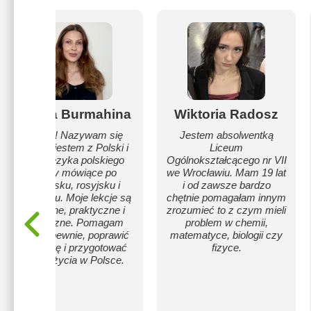
Sylwia Burmahina
Wiktoria Radosz
Cześć! Nazywam się
Jestem absolwentką
Sylwia, jestem z Polski i
Liceum
uczę języka polskiego
Ogólnokształcącego nr VII
osoby mówiące po
we Wrocławiu. Mam 19 lat
angielsku, rosyjsku i
i od zawsze bardzo
ukraińsku. Moje lekcje są
chętnie pomagałam innym
spokojne, praktyczne i
zrozumieć to z czym mieli
skuteczne. Pomagam
problem w chemii,
mówić pewnie, poprawić
matematyce, biologii czy
wymowę i przygotować
fizyce.
się do życia w Polsce.