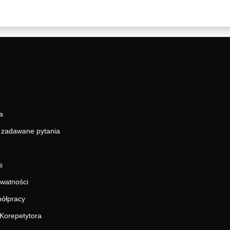
a
j zadawane pytania
s
ywatności
ółpracy
Korepetytora