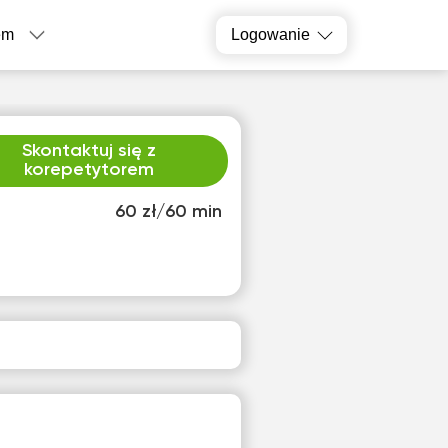
em
Logowanie
Skontaktuj się z
korepetytorem
60 zł/60 min
o
śro
1
12
ak
Brak
pnych
dostępnych
inów
terminów