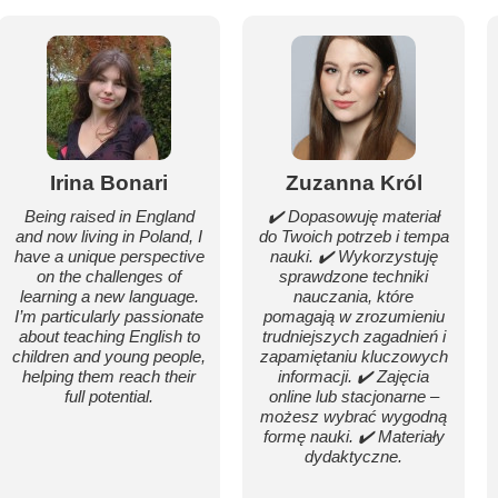
Irina Bonari
Zuzanna Król
Being raised in England
✔️ Dopasowuję materiał
and now living in Poland, I
do Twoich potrzeb i tempa
have a unique perspective
nauki. ✔️ Wykorzystuję
on the challenges of
sprawdzone techniki
learning a new language.
nauczania, które
I’m particularly passionate
pomagają w zrozumieniu
about teaching English to
trudniejszych zagadnień i
children and young people,
zapamiętaniu kluczowych
helping them reach their
informacji. ✔️ Zajęcia
full potential.
online lub stacjonarne –
możesz wybrać wygodną
formę nauki. ✔️ Materiały
dydaktyczne.