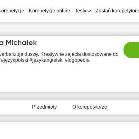
Korepetycje
Korepetycje online
Testy
Zostań korepetytor
a Michałek
werbalizuje duszę. Kreatywne zajęcia dostosowane do
 #językpolski #językangielski #logopedia
pią
sob
nie
pon
wt
7
8
9
10
1
Przedmioty
O korepetytorze
rak
Brak
Brak
Brak
Br
tępnych
dostępnych
dostępnych
dostępnych
dostę
minów
terminów
terminów
terminów
term