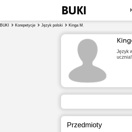
BUKI
Korepetycje
Język polski
Kinga M.
King
Język 
ucznia!
czw
6
Brak
B
dostępnych
dos
terminów
ter
Przedmioty