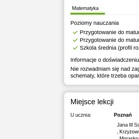
21:00
1
Matematyka
1
Poziomy nauczania
1
Przygotowanie do matu
Przygotowanie do matur
1
Szkola średnia (profil r
1
Informacje o doświadczeniu
1
Nie rozwadniam się nad zaga
schematy, które trzeba opa
1
1
Miejsce lekcji
1
1
U ucznia:
Poznań
Jana III S
1
, Krzyżo
1
, Morask