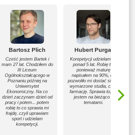
Bartosz Plich
Hubert Purgal
Cześć jestem Bartek i
Korepetycji udzielam od
mam 27 lat. Chodziłem do
ponad 5 lat. Robię to,
III Liceum
ponieważ maturę
Ogólnokształcącego w
napisałem na 90%, co
Poznaniu później na
pozwoliło mi dostać się na
Uniwersytet
wymarzone studia, czyli
Ekonomiczny. Na co
farmację. Sprawia to, że
dzień zaczynam dzień od
jestem na bieżąco z
pracy i potem... potem
tematami.
robię to co sprawia mi
frajdę, czyli uprawiam
sport i udzielam
korepetycji.