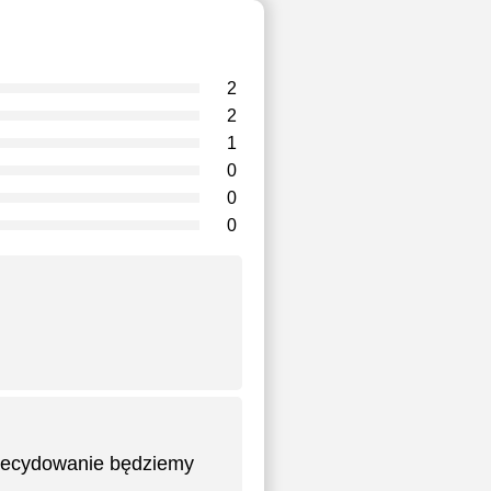
2
2
1
0
0
0
zdecydowanie będziemy