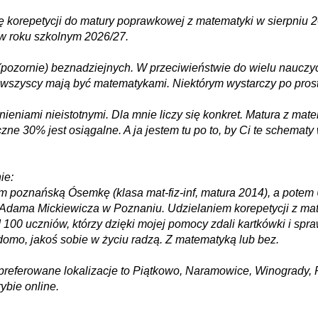
lę korepetycji do matury poprawkowej z matematyki w sierpniu
w roku szkolnym 2026/27.
pozornie) beznadziejnych. W przeciwieństwie do wielu nauczyc
szyscy mają być matematykami. Niektórym wystarczy po prostu
eniami nieistotnymi. Dla mnie liczy się konkret. Matura z mat
ne 30% jest osiągalne. A ja jestem tu po to, by Ci te schematy
ie:
 poznańską Ósemkę (klasa mat-fiz-inf, matura 2014), a potem
 Adama Mickiewicza w Poznaniu. Udzielaniem korepetycji z mate
00 uczniów, którzy dzięki mojej pomocy zdali kartkówki i spr
iadomo, jakoś sobie w życiu radzą. Z matematyką lub bez.
(preferowane lokalizacje to Piątkowo, Naramowice, Winogrady, 
rybie online.