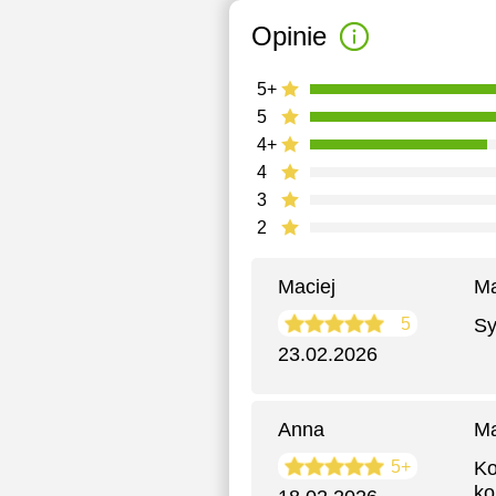
Opinie
5+
5
4+
4
3
2
Maciej
Ma
5
Sy
23.02.2026
Anna
Ma
5+
Ko
ko