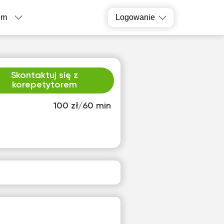
em
Logowanie
Skontaktuj się z
korepetytorem
100 zł/60 min
o
śro
1
12
ak
Brak
pnych
dostępnych
inów
terminów