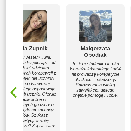
Julia Zupnik
Małgorzata
Obodiak
Cześć! Jestem Julia,
studentka Fizjoterapii i od
Jestem studentką II roku
trzech lat udzielam
kierunku lekarskiego i od 4
skutecznych korepetycji z
lat prowadzę korepetycje
matematyki dla uczniów
dla dzieci i młodzieży.
szkoły podstawowej.
Sprawia mi to wielką
Każdą lekcję dopasowuję
satysfakcję, dlatego
do potrzeb ucznia. Oferuję
chętnie pomogę i Tobie.
zajęcia online w
elastycznych godzinach,
ze względu na zmienny
studiów. Szukasz
korepetycji w miłej
atmosferze? Zapraszam!