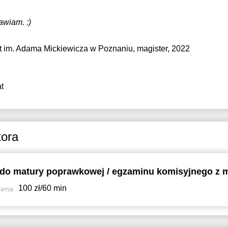
awiam. :)
t im. Adama Mickiewicza w Poznaniu
, magister, 2022
t
tora
100 zł/60 min
Cena