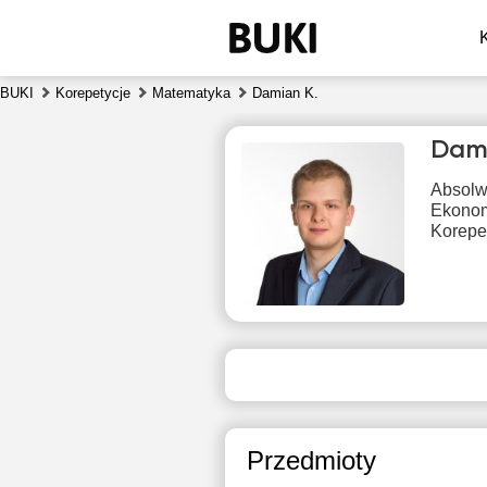
BUKI
Korepetycje
Matematyka
Damian K.
Dam
Absolw
Ekonom
Korepet
czw
6
19:30
1
20:00
1
Przedmioty
20:30
1