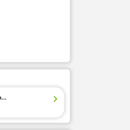
Kurs przygotowawczy do matury poprawkowej / egzaminu komisyjnego z matematyki - lato 2024