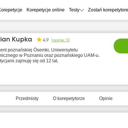
Korepetycje
Korepetycje online
Testy
Zostań korepetytor
ian Kupka
4.9
(
opinie: 5
)
ent poznańskiej Ósemki, Uniwersytetu
icznego w Poznaniu oraz poznańskiego UAM-u.
ycjami zajmuję się od 12 lat.
pią
sob
nie
pon
wt
7
8
9
10
1
Przedmioty
O korepetytorze
Opinie
Brak
Br
0:00
10:00
10:00
dostępnych
dostę
terminów
term
0:30
10:30
10:30
1:00
11:00
11:00