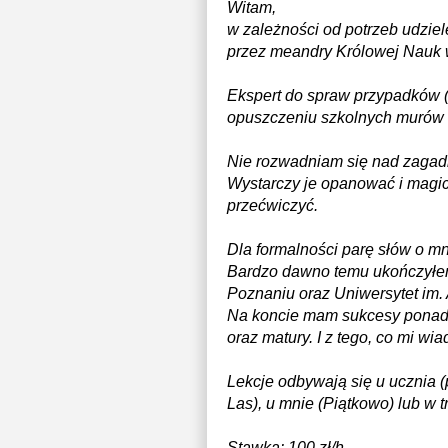
Witam,
w zależności od potrzeb udzie
przez meandry Królowej Nauk 
Ekspert do spraw przypadków (
opuszczeniu szkolnych murów w
Nie rozwadniam się nad zagadni
Wystarczy je opanować i magicz
przećwiczyć.
Dla formalności parę słów o mn
Bardzo dawno temu ukończyłem
Poznaniu oraz Uniwersytet im.
Na koncie mam sukcesy ponad 1
oraz matury. I z tego, co mi w
Lekcje odbywają się u ucznia 
Las), u mnie (Piątkowo) lub w t
Stawka: 100 zł/h.