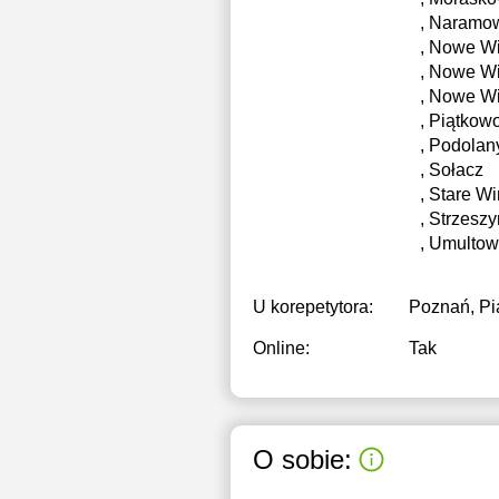
, Naramo
1
, Nowe W
, Nowe W
1
, Nowe W
1
, Piątkow
, Podolan
1
, Sołacz
, Stare W
1
, Strzeszy
, Umulto
2
2
U korepetytora:
Poznań, Pi
2
Online:
Tak
O sobie: