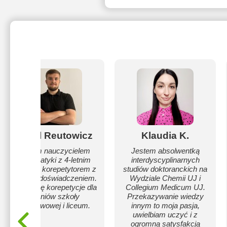
Kamil Reutowicz
Klaudia K.
Jestem nauczycielem
Jestem absolwentką
matematyki z 4-letnim
interdyscyplinarnych
stażem i korepetytorem z
studiów doktoranckich na
8-letnim doświadczeniem.
Wydziale Chemii UJ i
Prowadzę korepetycje dla
Collegium Medicum UJ.
uczniów szkoły
Przekazywanie wiedzy
podstawowej i liceum.
innym to moja pasja,
uwielbiam uczyć i z
ogromną satysfakcją