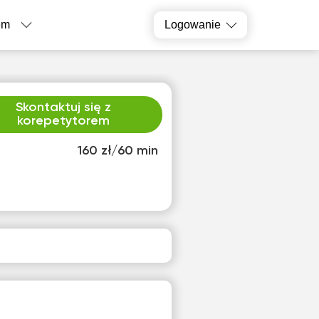
em
Logowanie
Skontaktuj się z
korepetytorem
160 zł/60 min
o
śro
1
12
ak
Brak
pnych
dostępnych
inów
terminów