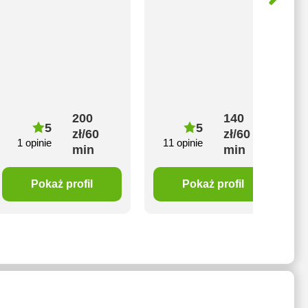
200
140
5
5
zł/60
zł/60
1 opinie
11 opinie
min
min
Pokaż profil
Pokaż profil