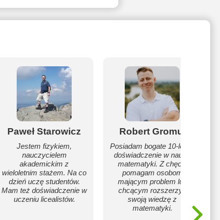
Paweł Starowicz
Robert Gromuł
Jestem fizykiem,
Posiadam bogate 10-letnie
nauczycielem
doświadczenie w nauce
akademickim z
matematyki. Z chęcią
wieloletnim stażem. Na co
pomagam osobom
dzień uczę studentów.
mającym problem lub
Mam też doświadczenie w
chcącym rozszerzyć
uczeniu licealistów.
swoją wiedzę z
matematyki.