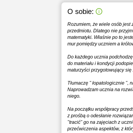
O sobie:
Rozumiem, że wiele osób jest z
przedmiotu. Dlatego nie przyjmu
matematyki. Właśnie po to jest
mur pomiędzy uczniem a królow
Do każdego ucznia podchodzę i
do materiału i kondycji podopi
maturzyści przygotowujący się
Tłumaczę " łopatologicznie ", 
Naprowadzam ucznia na rozwiąz
niego.
Na początku współpracy przeds
z prośbą o odesłanie rozwiązań
"tracić" go na zajęciach z uc
przećwiczenia aspektów, z któ