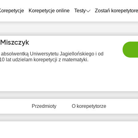
Korepetycje
Korepetycje online
Testy
Zostań korepetytor
Miszczyk
 absolwentką Uniwersytetu Jagiellońskiego i od
0 lat udzielam korepetycji z matematyki.
pią
sob
nie
pon
wt
7
8
9
10
1
Przedmioty
O korepetytorze
rak
Brak
Brak
Brak
Br
tępnych
dostępnych
dostępnych
dostępnych
dostę
minów
terminów
terminów
terminów
term