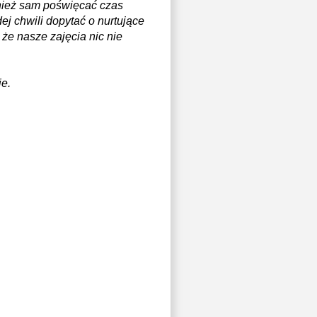
wnież sam poświęcać czas
j chwili dopytać o nurtujące
e nasze zajęcia nic nie
ie.