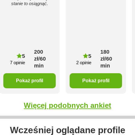
stanie to osiągnąć.
200
180
5
5
zł/60
zł/60
7 opinie
2 opinie
min
min
Pokaż profil
Pokaż profil
Więcej podobnych ankiet
Wcześniej oglądane profile