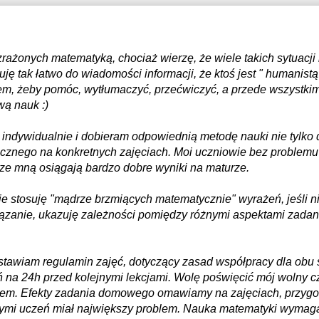
rażonych matematyką, chociaż wierzę, że wiele takich sytuacj
ję tak łatwo do wiadomości informacji, że ktoś jest " humanistą
em, żeby pomóc, wytłumaczyć, przećwiczyć, a przede wszystkim 
ą nauk :)
ndywidualnie i dobieram odpowiednią metodę nauki nie tylko d
ecznego na konkretnych zajęciach. Moi uczniowie bez problemu 
 ze mną osiągają bardzo dobre wyniki na maturze.
nie stosuję "mądrze brzmiących matematycznie" wyrażeń, jeśli 
anie, ukazuję zależności pomiędzy różnymi aspektami zadani
tawiam regulamin zajęć, dotyczący zasad współpracy dla obu 
 na 24h przed kolejnymi lekcjami. Wolę poświęcić mój wolny c
zniem. Efekty zadania domowego omawiamy na zajęciach, przyg
rymi uczeń miał największy problem. Nauka matematyki wymag