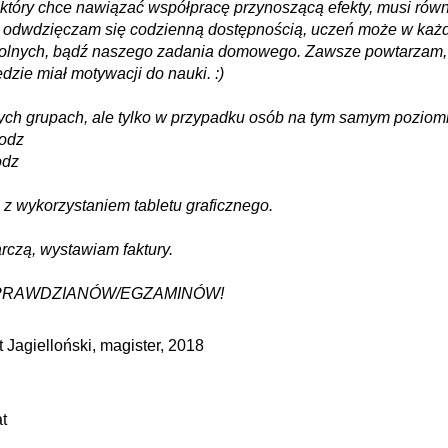
 który chce nawiązać współpracę przynoszącą efekty, musi ró
 odwdzięczam się codzienną dostępnością, uczeń może w każde
kolnych, bądź naszego zadania domowego. Zawsze powtarzam, ż
dzie miał motywacji do nauki. :)
łych grupach, ale tylko w przypadku osób na tym samym poziom
godz
odz
 z wykorzystaniem tabletu graficznego.
rczą, wystawiam faktury.
PRAWDZIANÓW/EGZAMINÓW!
 Jagielloński
, magister, 2018
t