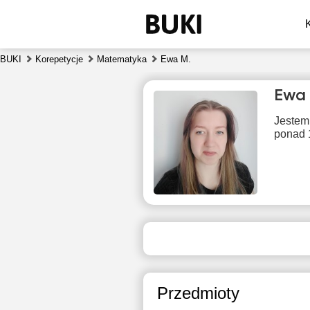
BUKI
Korepetycje
Matematyka
Ewa M.
Ewa 
Jestem
ponad 1
czw
6
Brak
B
dostępnych
dos
terminów
ter
Przedmioty