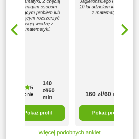
matematyki. Z chęcią
Jagiellońskiego i od ponad
pomagam osobom
10 lat udzielam korepetycji
mającym problem lub
z matematyki.
chcącym rozszerzyć
swoją wiedzę z
matematyki.
140
5
zł/60
160 zł/60 min
11 opinie
min
Pokaż profil
Pokaż profil
Więcej podobnych ankiet