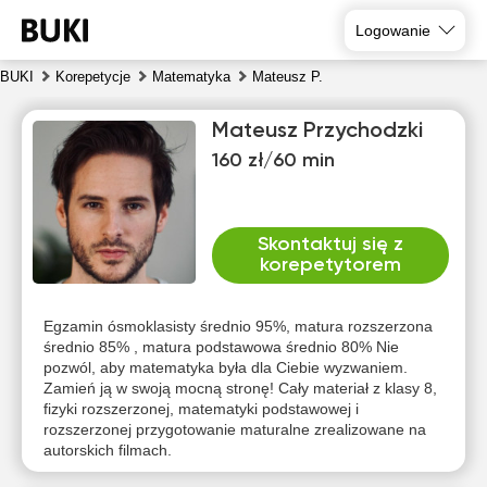
Logowanie
BUKI
Korepetycje
Matematyka
Mateusz P.
Mateusz Przychodzki
160 zł/60 min
Skontaktuj się z
korepetytorem
nie
pon
wto
śro
czw
pią
9
10
11
12
13
14
Egzamin ósmoklasisty średnio 95%, matura rozszerzona
średnio 85% , matura podstawowa średnio 80% Nie
pozwól, aby matematyka była dla Ciebie wyzwaniem.
Brak
Brak
Brak
Brak
Brak
19:30
Zamień ją w swoją mocną stronę! Cały materiał z klasy 8,
dostępnych
dostępnych
dostępnych
dostępnych
dostępnych
d
fizyki rozszerzonej, matematyki podstawowej i
terminów
terminów
terminów
terminów
terminów
t
20:00
rozszerzonej przygotowanie maturalne zrealizowane na
autorskich filmach.
20:30