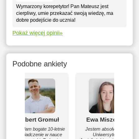
Wymarzony korepetytor! Pan Mateusz jest
cierpliwy, umie przekazać swoją wiedzę, ma
dobre podejście do ucznia!
Pokaż więcej opinii»
Podobne ankiety
Robert Gromuł
Ewa Miszczyk
Posiadam bogate 10-letnie
Jestem absolwentką
doświadczenie w nauce
Uniwersytetu