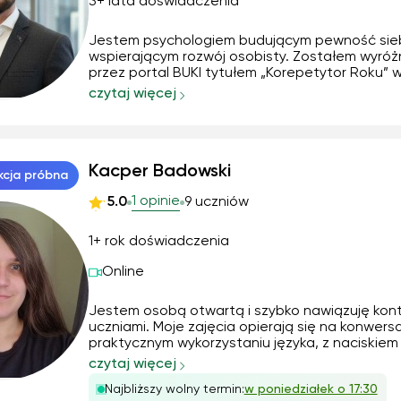
3+ lata doświadczenia
Jestem psychologiem budującym pewność sieb
wspierającym rozwój osobisty. Zostałem wyróż
przez portal BUKI tytułem „Korepetytor Roku” 
kategorii „Odkrycie Roku”. 10-letnie doświadczenie
czytaj więcej
pracy w globalnym środowisku korporacyjnym 
dyplomowa pisana w Instituto Motori w Neapol
"Characterisation of combustion of renewable 
liczne podróże po świecie -&gt; 30 krajów w t
Australia, wymiany studenckie we Włoszech i
Kacper Badowski
kcja próbna
Niemczech.
1 opinie
5.0
9 uczniów
1+ rok doświadczenia
Online
Jestem osobą otwartą i szybko nawiązuję kont
uczniami. Moje zajęcia opierają się na konwersac
praktycznym wykorzystaniu języka, z naciskiem
wymowę i akcent. Staram się, by lekcje były ci
czytaj więcej
motywujące i dopasowane do indywidualnych 
Najbliższy wolny termin:
w poniedziałek o 17:30
Łączę naukę z luźną atmosferą, dzięki czemu ..