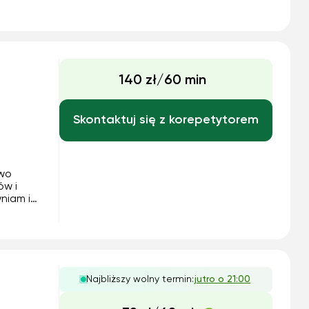
140 zł/60 min
Skontaktuj się z korepetytorem
two
ów i
wniam im
na
oraz
ich
Najbliższy wolny termin:
jutro o 21:00