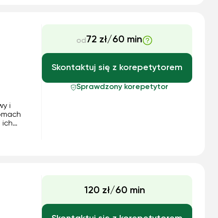
różnym
nymi
72 zł/60 min
od
Skontaktuj się z korepetytorem
Sprawdzony korepetytor
y i
iomach
 ich
ze.
nia
120 zł/60 min