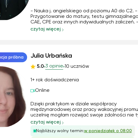
- Nauka j. angielskiego od poziomu A0 do C2. -
Przygotowanie do matury, testu gimnazjalnego
CAE, CPE oraz innych indywidualnych zaliczeń. 
przez ćwiczenia praktyczne,czytanie. - Pomoc 
czytaj więcej
pisaniu/tłumaczeniu prac, zaliczeń, esejów etc.
Przełamywanie lęku mówienia. - Pomoc w
zagadnieniac...
Julia Urbańska
kcja próbna
3 opinie
5.0
10 uczniów
1+ rok doświadczenia
Online
Dzięki praktykom w dziale współpracy
międzynarodowej oraz pracy wakacyjnej promu
uczelnię mogłam rozwijać swoje zdolności nie t
papierze. Prowadziłam już korepetycje prywatn
czytaj więcej
Dawałam też prezentację, zatem wiem, jak w
Najbliższy wolny termin:
w poniedziałek o 08:00
jest, by nie zanudzić ucznia.