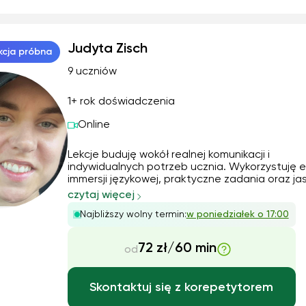
angielskiego. Przygotowania moje obejmują
praktyczni...
Judyta Zisch
kcja próbna
9 uczniów
1+ rok doświadczenia
Online
Lekcje buduję wokół realnej komunikacji i
indywidualnych potrzeb ucznia. Wykorzystuję 
immersji językowej, praktyczne zadania oraz ja
wyjaśnienia struktur gramatycznych i słownict
czytaj więcej
Dzięki doświadczeniu w pracy z pacjentami i r
Najbliższy wolny termin:
w poniedziałek o 17:00
w Wielkiej Brytanii (opieka domowa, domy opieki
72 zł/60 min
od
Skontaktuj się z korepetytorem