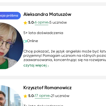
je nadrabiać.✨ Zapraszam do siebie osoby o 
stopniu znajomości języka angielskiego, wspól
siłami damy rade! 👩‍💻
Aleksandra Matuszów
kcja próbna
6 opinie
5.0
5 uczniów
5+ lata doświadczenia
Online
Chcę pokazać, że język angielski może być łatw
przyjemny! Pomagam uczniom na różnych poz
zaawansowania, koncentrując się na rozwijaniu
umiejętności językowych w przyjaznej atmosfer
czytaj więcej
Pracuję nad poprawą gramatyki, czytania ze
zrozumieniem oraz skutecznego zapamiętywa
nowych słów. Wy...
Krzysztof Romanowicz
17 opinie
5.0
21 uczniów