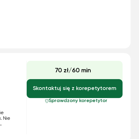
70 zł/60 min
Skontaktuj się z korepetytorem
Sprawdzony korepetytor
ie
. Nie
nia,
 bieżąco