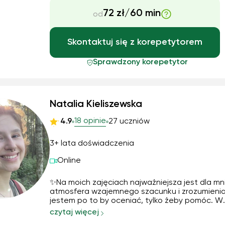
72 zł/60 min
od
Skontaktuj się z korepetytorem
Sprawdzony korepetytor
Natalia Kieliszewska
18 opinie
4.9
27 uczniów
3+ lata doświadczenia
Online
✨Na moich zajęciach najważniejsza jest dla mn
atmosfera wzajemnego szacunku i zrozumienia
jestem po to by oceniać, tylko żeby pomóc. W
cierpliwy sposób tłumaczę omawiane zagadnie
czytaj więcej
staram się również wyłapywać zaległości, i na