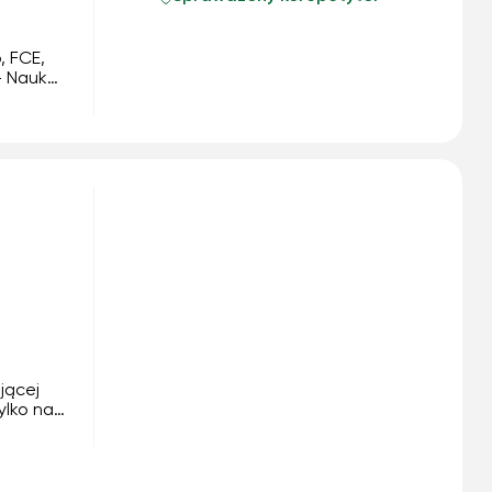
, FCE,
- Nauka
w
 -
jącej
ylko na
ie.
ażne