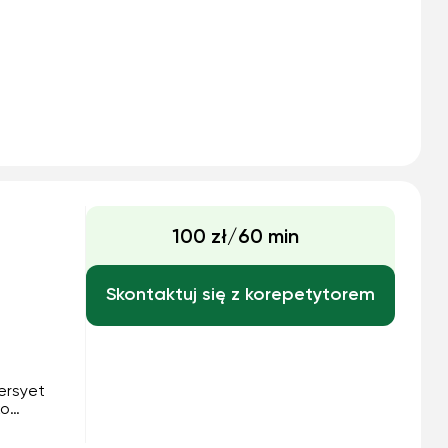
100 zł/60 min
Skontaktuj się z korepetytorem
ań i
czyć