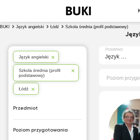
BUKI
Język angielski
Łódź
Szkola średnia (profil podstawowy)
Języ
Przedmiot
Język angielski
Język angielski
Szkola średnia (profil
podstawowy)
Poziom przygo
Łódź
Przedmiot
Poziom przygotowania