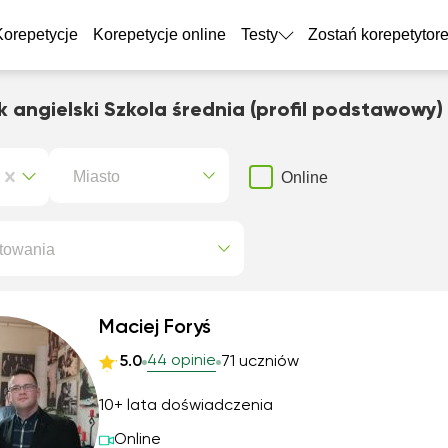
Korepetycje
Korepetycje online
Testy
Zostań korepetytor
k angielski Szkola średnia (profil podstawowy)
Miasto
Online
towania
Maciej Foryś
44 opinie
5.0
71 uczniów
10+ lata doświadczenia
Online