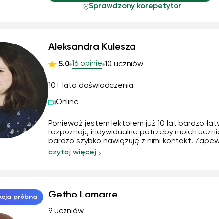
Sprawdzony korepetytor
Aleksandra Kulesza
16 opinie
5.0
10 uczniów
10+ lata doświadczenia
Online
Ponieważ jestem lektorem już 10 lat bardzo ła
rozpoznaję indywidualne potrzeby moich uczni
bardzo szybko nawiązuję z nimi kontakt. Zape
nowatorskie materiały dydaktyczne i stosuję
czytaj więcej
różnorodne metody nauczania. Odpowiadam 
potrzeby uczniów, zawsze wybieram materiały 
sposób prowadzenia zajęć w zależności co do 
preferencji.
Getho Lamarre
kcja próbna
9 uczniów