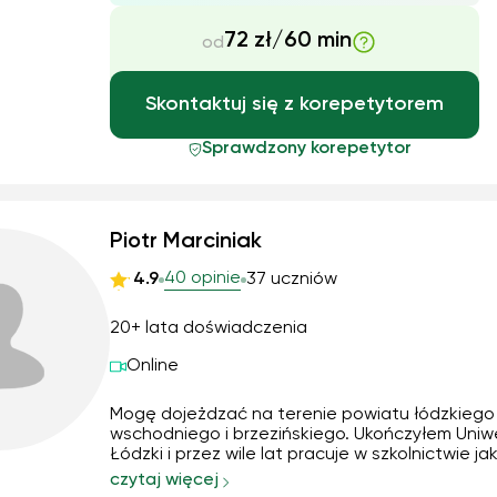
72 zł/60 min
od
Skontaktuj się z korepetytorem
Sprawdzony korepetytor
Piotr Marciniak
40 opinie
4.9
37 uczniów
20+ lata doświadczenia
Online
Mogę dojeżdzać na terenie powiatu łódzkiego
wschodniego i brzezińskiego. Ukończyłem Uniwersyet
Łódzki i przez wile lat pracuje w szkolnictwie jako
nauczyciel. Potrafię dostosować się do wymag
czytaj więcej
charakteru ucznia, którego podejmuje się nau