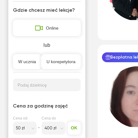
Gdzie chcesz mieć lekcje?
Online
lub
Bezpłatna le
W ucznia
U korepetytora
Podaj dzielnicę
Cena za godzinę zajęć
Cena od
Cena do
OK