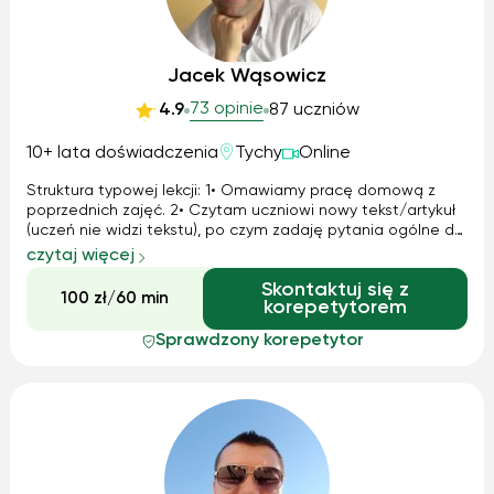
Jacek Wąsowicz
73 opinie
4.9
87 uczniów
10+ lata doświadczenia
Tychy
Online
Struktura typowej lekcji: 1• Omawiamy pracę domową z
poprzednich zajęć. 2• Czytam uczniowi nowy tekst/artykuł
(uczeń nie widzi tekstu), po czym zadaję pytania ogólne do
treści. 3• Czytam tekst ponownie (uczeń tekst widzi), po
czytaj więcej
czym rozmawiamy o szczegółach. 4• Upewniam się, że
Skontaktuj się z
uczeń umie formułować wnioski co do danego tekstu (luźna
100 zł/60 min
korepetytorem
rozmowa). 5• Wykonujemy dodatk. ćwiczenia dot.
bieżącego zagadnienia. 6• Uczeń otrzymuje odpowiednie
Sprawdzony korepetytor
zadanie domowe. ! Audio-słuchanki też są częstym
elementem zajęć.