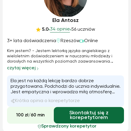
Ela Antosz
34 opinie
5.0
56 uczniów
3+ lata doświadczenia
Rzeszów
Online
Kim jestem? - Jestem lektorką języka angielskiego z
wieloletnim doświadczeniem w nauczaniu młodzieży i
dorosłych na wszystkich poziomach zaawansowania.
Nauczam również języka hiszpańskiego od zera do
czytaj więcej
poziomu średnio zaawansowanego. - Jako poliglotka
(znam angielski, hiszpański, norweski, perski o...
Ela jest na każdą lekcję bardzo dobrze
przygotowana. Podchodzi do ucznia indywidualnie.
Jest empatyczna i wprowadza miłą atmosferę
podczas zajęć :-)
Krótka opinia o korepetytorze
Skontaktuj się z
100 zł/60 min
korepetytorem
Sprawdzony korepetytor