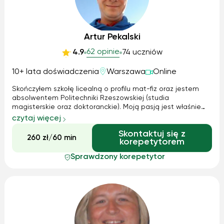
Artur Pekalski
62 opinie
4.9
74 uczniów
10+ lata doświadczenia
Warszawa
Online
Skończyłem szkołę licealną o profilu mat-fiz oraz jestem
absolwentem Politechniki Rzeszowskiej (studia
magisterskie oraz doktoranckie). Moją pasją jest właśnie
fizyka oraz edukacja, zatem ta kombinacje idealnie
czytaj więcej
pozwala na skuteczne nauczanie. Mam ogromne
Skontaktuj się z
doświadczenie trenerskie w międzynarodowym śr...
260 zł/60 min
korepetytorem
Sprawdzony korepetytor