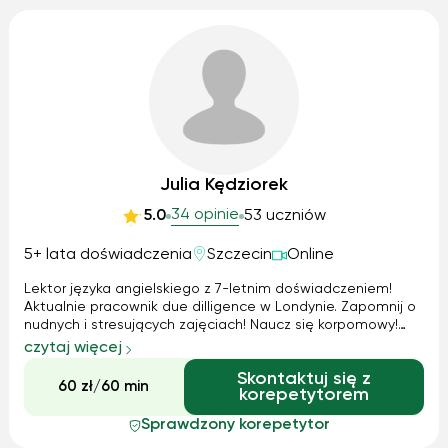
Julia Kędziorek
34 opinie
5.0
53 uczniów
5+ lata doświadczenia
Szczecin
Online
Lektor języka angielskiego z 7-letnim doświadczeniem!
Aktualnie pracownik due dilligence w Londynie. Zapomnij o
nudnych i stresujących zajęciach! Naucz się korpomowy!
Zdaj kazdy egzamin! I pokochaj angielski! Zapraszam do
czytaj więcej
nauki prawdziwego, żywego języka!
Skontaktuj się z
60 zł/60 min
korepetytorem
Sprawdzony korepetytor