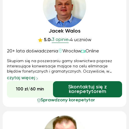
Jacek Walos
3 opinie
5.0
4 uczniów
20+ lata doświadczenia
Wrocław
Online
Skupiam się na poszerzaniu gamy słownictwa poprzez
interesujące konwersacje mające na celu eliminacje
błędów fonetycznych i gramatycznych. Oczywiście, w
zależności od potrzeb, dodaję do swoich zajęć
czytaj więcej
interesujące ćwiczenia mające na celu poprawę
Skontaktuj się z
umiejętności czytania i pisania. Lubię wracać do
100 zł/60 min
korepetytorem
przerobionego materiału i utrwalać go poprzez
systematyczne zadawanie zadań domowych. Staram się
Sprawdzony korepetytor
być elastyczny i wsłuchiwać w potrzeby studenta.