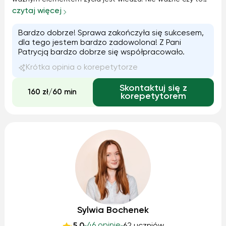
krótki kurs, przygotowanie do egzaminu, matury, czy nauka
czytaj więcej
języka. Jestem dla Ciebie! W każdym wieku, poważnie i na
luzie. Przez pół ...
Bardzo dobrze! Sprawa zakończyła się sukcesem,
dla tego jestem bardzo zadowolona! Z Pani
Patrycją bardzo dobrze się współpracowało.
Krótka opinia o korepetytorze
Skontaktuj się z
160 zł/60 min
korepetytorem
Sylwia Bochenek
46 opinie
5.0
62 uczniów