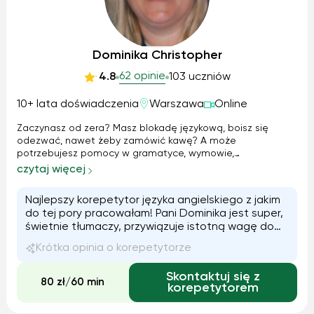
Dominika Christopher
62 opinie
4.8
103 uczniów
10+ lata doświadczenia
Warszawa
Online
Zaczynasz od zera? Masz blokadę językową, boisz się
odezwać, nawet żeby zamówić kawę? A może
potrzebujesz pomocy w gramatyce, wymowie,
przygotowaniu do egzaminów? Dobrze trafiłeś/aś! Od zera
czytaj więcej
do 93/100 punktów na egzaminach – to możliwe!
Pomagam przełamać stres i tremę – koniec z "eeeee... jak
Najlepszy korepetytor języka angielskiego z jakim
to się...
do tej pory pracowałam! Pani Dominika jest super,
świetnie tłumaczy, przywiązuje istotną wagę do
prawidłowej wymowy oraz do s...
Krótka opinia o korepetytorze
Skontaktuj się z
80 zł/60 min
korepetytorem