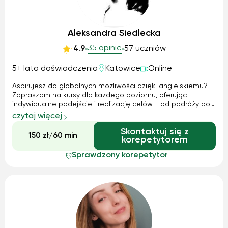
Aleksandra Siedlecka
35 opinie
4.9
57 uczniów
5+ lata doświadczenia
Katowice
Online
Aspirujesz do globalnych możliwości dzięki angielskiemu?
Zapraszam na kursy dla każdego poziomu, oferując
indywidualne podejście i realizację celów - od podróży po
studia za granicą. Odkryj, jak angielski zmieni Twoje życie i
czytaj więcej
otworzy nowe drzwi do marzeń.
Skontaktuj się z
150 zł/60 min
korepetytorem
Sprawdzony korepetytor