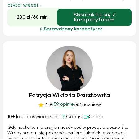
moją pasją. Jestem autorem i redaktorem kilkunastu
czytaj więcej
książek oraz tłumaczem ponad stu prac z angielskiego,
Skontaktuj się z
niemieckiego, francuskieg...
200 zł/60 min
korepetytorem
Sprawdzony korepetytor
Patrycja Wiktoria Błaszkowska
59 opinie
4.9
82 uczniów
10+ lata doświadczenia
Gdańsk
Online
Gdy nauka to nie przyjemność- coś w procesie poszło źle.
Wtedy staram się pokazać uczniom, jak piękną zabawą i
ważnym elementem życia jest wiedza. Nie ważne czy to