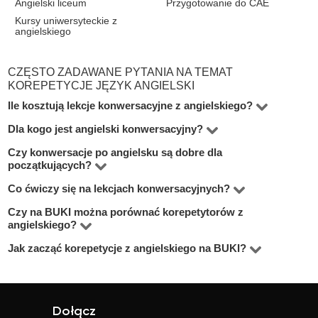
Angielski liceum
Przygotowanie do CAE
Kursy uniwersyteckie z
angielskiego
CZĘSTO ZADAWANE PYTANIA NA TEMAT
KOREPETYCJE JĘZYK ANGIELSKI
Ile kosztują lekcje konwersacyjne z angielskiego?
Dla kogo jest angielski konwersacyjny?
Ceny zaczynają się zwykle od 60 zł za 60 minut zajęć.
Czy konwersacje po angielsku są dobre dla
Dla osób, które chcą mówić swobodniej, szybciej
początkujących?
reagować w rozmowie i przestać tłumaczyć każde zdanie
Co ćwiczy się na lekcjach konwersacyjnych?
Tak, jeśli rozmowy są proste i dopasowane do poziomu.
w głowie. To dobry wybór, gdy gramatyka jest znana, ale
Początkujący mogą ćwiczyć krótkie odpowiedzi,
Czy na BUKI można porównać korepetytorów z
brakuje praktyki.
Najczęściej wymowę, płynność, słownictwo, reakcje w
angielskiego?
codzienne pytania i powtarzalne zwroty.
rozmowie i poprawianie błędów bez blokowania
Jak zacząć korepetycje z angielskiego na BUKI?
Tak. Profile pokazują cenę, doświadczenie, poziomy
wypowiedzi. Tematy powinny być praktyczne, a nie
nauczania i opinie, co ułatwia wybór osoby dopasowanej
przypadkowe.
Warto omówić cel nauki, poziom ucznia i zakres
do wieku ucznia oraz celu lekcji.
trudności, żeby nauczyciel mógł dobrać właściwy typ
ćwiczeń.
Dołącz