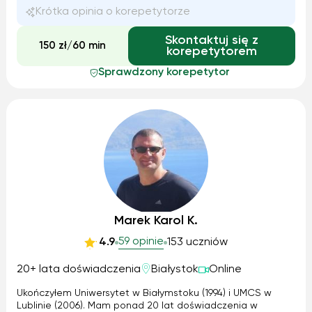
Krótka opinia o korepetytorze
Skontaktuj się z
150 zł/60 min
korepetytorem
Sprawdzony korepetytor
Marek Karol K.
59 opinie
4.9
153 uczniów
20+ lata doświadczenia
Białystok
Online
Ukończyłem Uniwersytet w Białymstoku (1994) i UMCS w
Lublinie (2006). Mam ponad 20 lat doświadczenia w