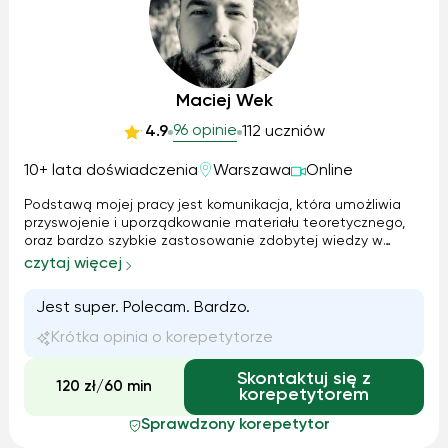
Maciej Wek
96 opinie
4.9
112 uczniów
10+ lata doświadczenia
Warszawa
Online
Podstawą mojej pracy jest komunikacja, która umożliwia
przyswojenie i uporządkowanie materiału teoretycznego,
oraz bardzo szybkie zastosowanie zdobytej wiedzy w
praktyce. Nastawienie na praktyczna znajomość języka.
czytaj więcej
Materiały i tematyka zajęć dostosowana do wieku i
potrzeb ucznia. Szczególny nacisk na zagadnienia
Jest super. Polecam. Bardzo.
związane z egzaminami językowymi lub szkolnymi. Możemy
pracować z podręcznikiem ucznia, albo poznawać język w
Krótka opinia o korepetytorze
oparciu o różne materiały i pomoce językowe.
Skontaktuj się z
120 zł/60 min
korepetytorem
Sprawdzony korepetytor