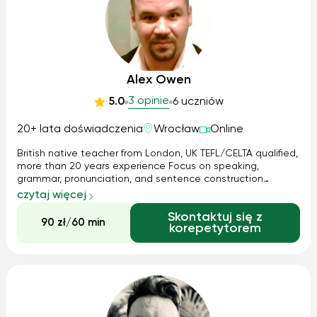
Alex Owen
3 opinie
5.0
6 uczniów
20+ lata doświadczenia
Wrocław
Online
British native teacher from London, UK TEFL/CELTA qualified,
more than 20 years experience Focus on speaking,
grammar, pronunciation, and sentence construction
Expertise in developing communication skills Guarantee
czytaj więcej
develop your communication skills First Lesson FREE
Skontaktuj się z
90 zł/60 min
korepetytorem