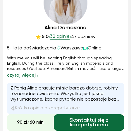
Alina Damaskina
32 opinie
5.0
47 uczniów
5+ lata doświadczenia
Warszawa
Online
With me you will be learning English through speaking
English. During the class, I rely on English materials and
resources (YouTube, American/British movies). I use a large
number of professional books on grammar, pronunciation
czytaj więcej
and vocabulary in my lessons. The methodology and
materials are selected INDIVIDUALLY to meet the NEEDS of
Z Panią Aliną pracuje mi się bardzo dobrze, robimy
each student.
różnorodne ćwiczenia. Wszystko jest jasno
wytłumaczone, żadne pytanie nie pozostaje bez
odpowiedzi.
Krótka opinia o korepetytorze
Skontaktuj się z
90 zł/60 min
korepetytorem