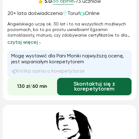
55 opinie
5.0
73 uczniów
20+ lata doświadczenia
Toruń
Online
Angielskiego uczę ok. 30 lat i to na wszystkich możliwych
poziomach, bo to po prostu uwielbiam! Egzamin
ósmoklasisty, matura, czy zdobywanie certyfikatów to dla
mnie codzienność, podobnie jak laureaci konkursów:)
czytaj więcej
Dopasowuję program nauczania i materiały pod klienta, bo
każdy potrzebuje czegoś innego, a moim zadaniem jest
Mogę wystawić dla Pani Moniki najwiyższą ocenę,
sprostać temu wyzwaniu. Nie idę przy tym na skróty, gdyż
jest wspaniałym korepetytorem
nie można ignorować gramatyki, która jest naprawdę
prosta i klarowna. A komunikowanie się po ang. jest
Krótka opinia o korepetytorze
fantastyczne!
Skontaktuj się z
130 zł/60 min
korepetytorem