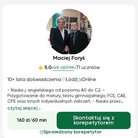
Maciej Foryś
44 opinie
5.0
71 uczniów
10+ lata doświadczenia
Łódź
Online
- Nauka j. angielskiego od poziomu A0 do C2. -
Przygotowanie do matury, testu gimnazjalnego, FCE, CAE,
CPE oraz innych indywidualnych zaliczeń. - Nauka przez
ćwiczenia praktyczne,czytanie. - Pomoc w
czytaj więcej
pisaniu/tłumaczeniu prac, zaliczeń, esejów etc. -
Skontaktuj się z
Przełamywanie lęku mówienia. - Pomoc w zagadnieniac...
160 zł/60 min
korepetytorem
Sprawdzony korepetytor