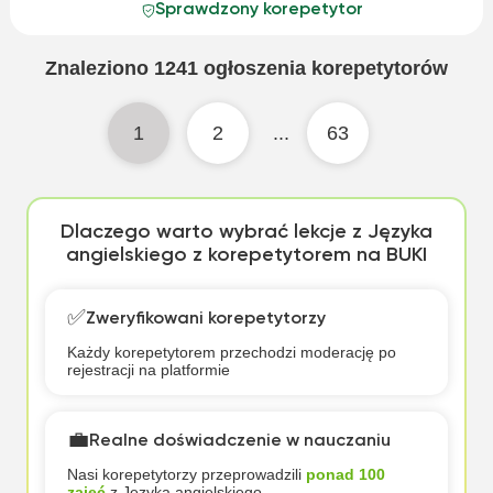
Sprawdzony korepetytor
Znaleziono
1241
ogłoszenia korepetytorów
1
2
...
63
Dlaczego warto wybrać lekcje z Języka
angielskiego z korepetytorem na BUKI
✅
Zweryfikowani korepetytorzy
Każdy korepetytorem przechodzi moderację po
rejestracji na platformie
💼
Realne doświadczenie w nauczaniu
Nasi korepetytorzy przeprowadzili
ponad 100
zajęć
z Języka angielskiego