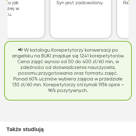
stko jak
Syn jest zadowolony.
Rewel
ardziej w
ądku.
📢 W katalogu Korepetytorzy konwersacji po
angielsku na BUKI znajduje się 1241 korepetytorów.
Cena zajęć wynosi od 50 do 400 zł/60 min, w
zależności od doświadczenia nauczyciela,
poziomu przygotowania oraz formatu zajęć.
Ponad 60% uczniów wybiera zajęcia w przedziale
130 zł/60 min. Korepetytorzy otrzymali 1936 opinii –
96% pozytywnych.
Także studiują