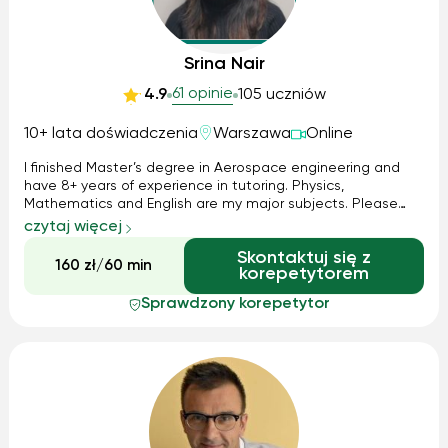
Srina Nair
61 opinie
4.9
105 uczniów
10+ lata doświadczenia
Warszawa
Online
I finished Master’s degree in Aerospace engineering and
have 8+ years of experience in tutoring. Physics,
Mathematics and English are my major subjects. Please
contact for more details and information. I am flexible
czytaj więcej
about the schedule and weekends work perfectly good. I
Skontaktuj się z
adopt practical ways of teach...
160 zł/60 min
korepetytorem
Sprawdzony korepetytor