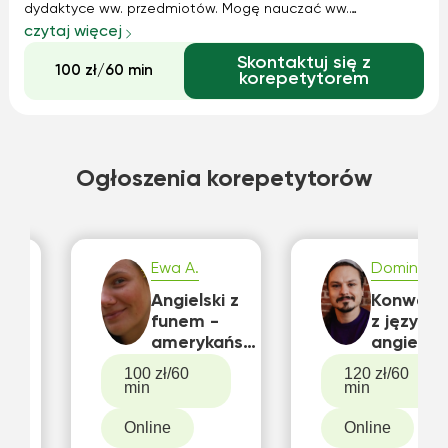
dydaktyce ww. przedmiotów. Mogę nauczać ww.
przedmiotów bez względu na wiek i liczbę uczniów.
czytaj więcej
Dojeżdżam do klienta na terenie całego Białegostoku i
Skontaktuj się z
okolic. Możliwe są także lekcje online.
100 zł/60 min
korepetytorem
Ogłoszenia korepetytorów
Ewa A.
Dominik N.
Angielski z
Konwersa
i
funem -
z języka
amerykański
angielsk
nie
akcent,
poziom B
100 zł/60
120 zł/60
po
gramatyka,
min
min
u!
słówka,
nauka od
Online
Online