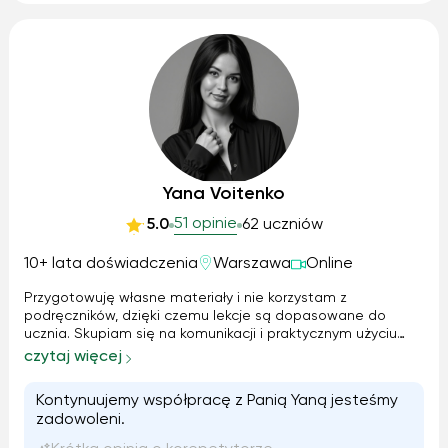
Yana Voitenko
51 opinie
5.0
62 uczniów
10+ lata doświadczenia
Warszawa
Online
Przygotowuję własne materiały i nie korzystam z
podręczników, dzięki czemu lekcje są dopasowane do
ucznia. Skupiam się na komunikacji i praktycznym użyciu
języka. Dodaję słówka do aplikacji do regularnych powtórek.
czytaj więcej
Ćwiczymy mówienie także poza zajęciami w formie
głosówek, co pomaga przełamać barierę językową.
Kontynuujemy współpracę z Panią Yaną jesteśmy
Korzystamy również z ciekawych artykułów, filmików i
zadowoleni.
autentycznych materiałów, które wspólnie omawiamy.