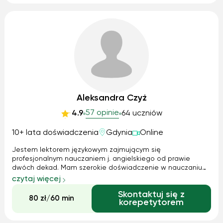
Aleksandra Czyż
57 opinie
4.9
64 uczniów
10+ lata doświadczenia
Gdynia
Online
Jestem lektorem językowym zajmującym się
profesjonalnym nauczaniem j. angielskiego od prawie
dwóch dekad. Mam szerokie doświadczenie w nauczaniu
dzieci, młodzieży i dorosłych. Prowadzę konwersacje,
czytaj więcej
przygotowuję do rozmaitych egzaminów, pomagam
Skontaktuj się z
przezwyciężyć trudności w nauce oraz przełamać barierę ...
80 zł/60 min
korepetytorem