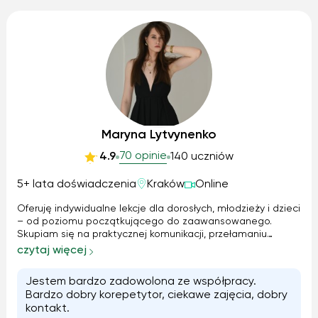
Maryna Lytvynenko
70 opinie
4.9
140 uczniów
5+ lata doświadczenia
Kraków
Online
Oferuję indywidualne lekcje dla dorosłych, młodzieży i dzieci
– od poziomu początkującego do zaawansowanego.
Skupiam się na praktycznej komunikacji, przełamaniu
bariery mówienia oraz angielskim przydatnym w pracy,
czytaj więcej
podróżach i codziennym życiu. Przygotowanie do konkursu
kuratoryjnego, The Big Challenge, English Ace, Memory
Jestem bardzo zadowolona ze współpracy.
Master, FOX, Pingwin / Panda
Bardzo dobry korepetytor, ciekawe zajęcia, dobry
kontakt.