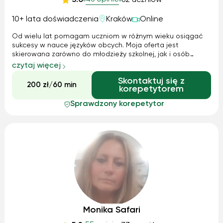
10+ lata doświadczenia
Kraków
Online
Od wielu lat pomagam uczniom w różnym wieku osiągać
sukcesy w nauce języków obcych. Moja oferta jest
skierowana zarówno do młodzieży szkolnej, jak i osób
dorosłych. Z dumą mogę powiedzieć, że przygotowuję
czytaj więcej
moich uczniów do egzaminów, matur, testów i olimpiad z
Skontaktuj się z
ogromnymi sukcesami. W ciągu ostatnich ...
200 zł/60 min
korepetytorem
Sprawdzony korepetytor
Monika Safari