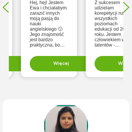
podstaw, do
Hej, hej! Jestem
Z sukcesem
szkoły i
Ewa i chciałabym
udzielam
egzaminów.
zarazić innych
korepetycji na
moją pasją do
wszystkich
e,
nauki
poziomach
angielskiego 🙂
edukacji od 2010
Jego znajomość
roku. Jestem
jest bardzo
człowiekiem wiel
praktyczna, bo
talentów -
?
możemy
prawnikiem,
komunikować się
historykiem,
w nim praktycznie
muzykiem,
ej
Więcej
Więce
na całym świecie.
szkoleniowcem
Poza tym nauka
oraz lektorem
tego pięknego
języka obcego.
ę
języka (mój
Swoje szerokie
ulubiony zaraz po
zainteresowania
polskim :)) jest
wykorzystuję
świetnym i
pomagając
wdzięcznym
zarówno
procesem! Sama
dzieciom, jak i
p
dorosłym. W
opracowanej prze