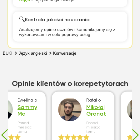
🔍
Kontrola jakości nauczania
Analizujemy opinie uczniów i komunikujemy się z
wykonawcami w celu poprawy usług
BUKI
Język angielski
Konwersacje
Opinie klientów o korepetytorach
Ewelina
o
Rafał
o
Sammy
Mikołaj
Md
Granat
Ponad
Ponad
miesiąc
miesiąc
temu
temu