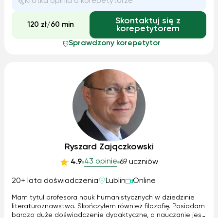
Krótka opinia o korepetytorze
Skontaktuj się z
120 zł/60 min
korepetytorem
Sprawdzony korepetytor
Ryszard Zajączkowski
43 opinie
4.9
69 uczniów
20+ lata doświadczenia
Lublin
Online
Mam tytuł profesora nauk humanistycznych w dziedzinie
literaturoznawstwo. Skończyłem również filozofię. Posiadam
bardzo duże doświadczenie dydaktyczne, a nauczanie jest