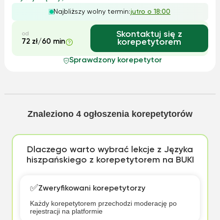
zdobyłam cenne doświadczenie w pracy z uczniami na
Najbliższy wolny termin:
jutro o 18:00
różnych poziomach zaawansowani...
Skontaktuj się z
od
72 zł/60 min
korepetytorem
Sprawdzony korepetytor
Znaleziono
4
ogłoszenia korepetytorów
Dlaczego warto wybrać lekcje z Języka
hiszpańskiego z korepetytorem na BUKI
✅
Zweryfikowani korepetytorzy
Każdy korepetytorem przechodzi moderację po
rejestracji na platformie