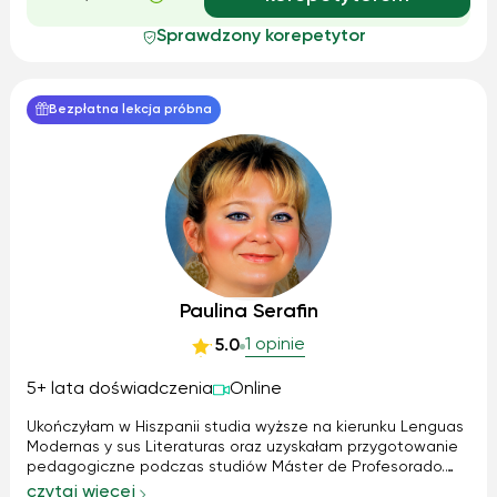
Sprawdzony korepetytor
Bezpłatna lekcja próbna
Paulina Serafin
1 opinie
5.0
5+ lata doświadczenia
Online
Ukończyłam w Hiszpanii studia wyższe na kierunku Lenguas
Modernas y sus Literaturas oraz uzyskałam przygotowanie
pedagogiczne podczas studiów Máster de Profesorado.
Pracowałam w szkole języków obcych w Hiszpanii, gdzie
czytaj więcej