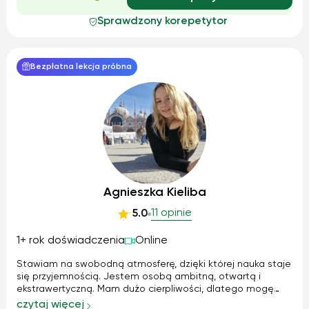
Sprawdzony korepetytor
Bezpłatna lekcja próbna
Agnieszka Kieliba
11 opinie
5.0
1+ rok doświadczenia
Online
Stawiam na swobodną atmosferę, dzięki której nauka staje
się przyjemnością. Jestem osobą ambitną, otwartą i
ekstrawertyczną. Mam dużo cierpliwości, dlatego mogę
tłumaczyć zagadnienia tyle razy, ile potrzeba, aż wszystko
czytaj więcej