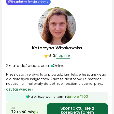
Bezpłatna lekcja próbna
Katarzyna Witakowska
1 opinie
5.0
2+ lata doświadczenia
Online
Przez ostatnie dwa lata prowadziƚam lekcje hiszpańskiego
dla dorosƚych imigrantów. Zawsze dostosowuję metodę
nauczania i materiaƚy do potrzeb i poziomu ucznia, przy
czym duży nacisk kƚadę na rozumienie ze sƚuchu - traktując
czytaj więcej
je jako klucz do efektywnego porozumiewania się – oraz na
Najbliższy wolny termin:
jutro o 11:00
umiejętność popraw...
Skontaktuj się z
od
72 zł/60 min
korepetytorem