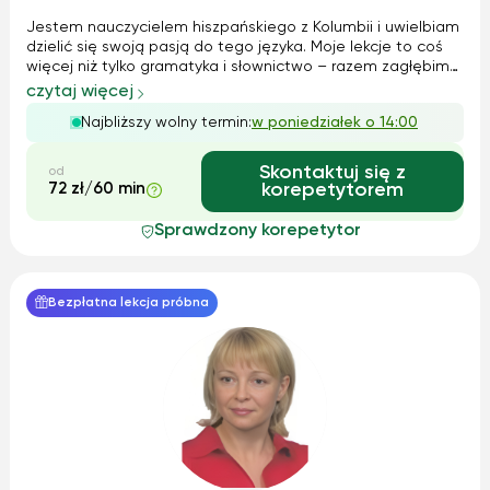
Jestem nauczycielem hiszpańskiego z Kolumbii i uwielbiam
dzielić się swoją pasją do tego języka. Moje lekcje to coś
więcej niż tylko gramatyka i słownictwo – razem zagłębimy
się w hiszpańską kulturę, muzykę, filmy i literaturę. Każde
czytaj więcej
zajęcia dostosowuję do indywidualnych potrzeb ucznia,
Najbliższy wolny termin:
w poniedziałek o 14:00
stosując dyn...
Skontaktuj się z
od
72 zł/60 min
korepetytorem
Sprawdzony korepetytor
Bezpłatna lekcja próbna