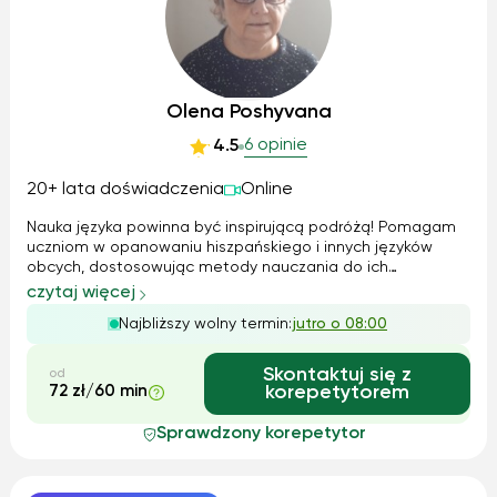
Olena Poshyvana
6 opinie
4.5
20+ lata doświadczenia
Online
Nauka języka powinna być inspirującą podróżą! Pomagam
uczniom w opanowaniu hiszpańskiego i innych języków
obcych, dostosowując metody nauczania do ich
indywidualnych potrzeb. Moje zajęcia są dynamiczne,
czytaj więcej
interaktywne i pełne praktycznych ćwiczeń, które ułatwiają
Najbliższy wolny termin:
jutro o 08:00
płynne posługiwanie się językiem. Zapr...
Skontaktuj się z
od
72 zł/60 min
korepetytorem
Sprawdzony korepetytor