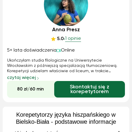
Anna Presz
1 opinie
5.0
5+ lata doświadczenia
Online
Ukończyłam studia filologiczne na Uniwersytecie
Wrocławskim z późniejszą specjalizacją tłumaczeniową.
Korepetycji udzielam właściwie od liceum, w trakcie
studiów pracowałam też w szkole językowej, gdzie
czytaj więcej
poznałam bardzo różne metody nauczania. Mieszkałam
Skontaktuj się z
również za granicą, zarówno w Hiszpanii, jak i...
80 zł/60 min
korepetytorem
Korepetytorzy języka hiszpańskiego w
Bielsko-Biała - podstawowe informacje