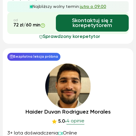
będzie jasne. Zajmuję się również golfem i tenisem
Najbliższy wolny termin:
jutro o 09:00
ziemnym, które są moimi pasj...
Skontaktuj się z
od
72 zł/60 min
korepetytorem
Sprawdzony korepetytor
Bezpłatna lekcja próbna
Haider Duvan Rodriguez Morales
4 opinie
5.0
3+ lata doświadczenia
Online