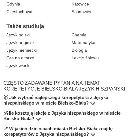
Gdynia
Katowice
Częstochowa
Sosnowiec
Także studiują
Język polski
Chemia
Język angielski
Matematyka
Język niemiecki
Biologia
Gra na gitarze
Lekcje śpiewu
Język włoski
CZĘSTO ZADAWANE PYTANIA NA TEMAT
KOREPETYCJE BIELSKO-BIAŁA JĘZYK HISZPAŃSKI
🥇 Jak wybrać najlepszego korepetytora z Języka
hiszpańskiego w mieście Bielsko-Biała?
💰 Ile kosztują lekcje z Języka hiszpańskiego w mieście
Na platformie BUKI znajdziesz 4 korepetytorów
Bielsko-Biała?
oferujących zajęcia z Język hiszpański w miejscowości
📍 W jakich dzielnicach miasta Bielsko-Biała znajdę
Ceny zależą od poziomu, doświadczenia korepetytora i
Bielsko-Biała. Przy wyborze zwróć uwagę na cenę,
korepetytorów z Języka hiszpańskiego?