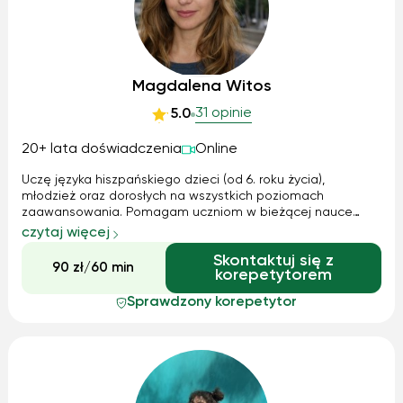
Magdalena Witos
31 opinie
5.0
20+ lata doświadczenia
Online
Uczę języka hiszpańskiego dzieci (od 6. roku życia),
młodzież oraz dorosłych na wszystkich poziomach
zaawansowania. Pomagam uczniom w bieżącej nauce
szkolnej, nadrabianiu zaległości, przygotowaniu do
czytaj więcej
egzaminów, rozwijaniu umiejętności konwersacyjnych oraz
Skontaktuj się z
w nauce języka hiszpańskiego potrzebnego w p...
90 zł/60 min
korepetytorem
Sprawdzony korepetytor