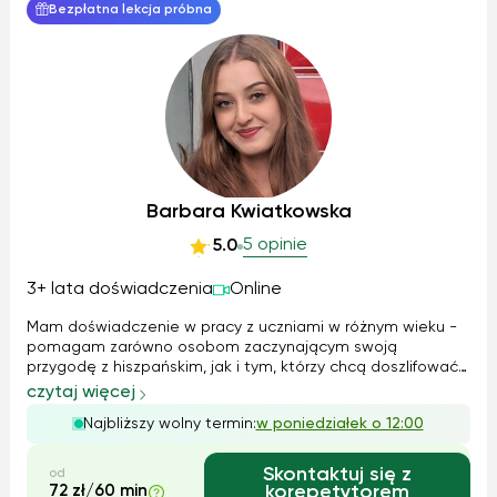
Bezpłatna lekcja próbna
Barbara Kwiatkowska
5 opinie
5.0
3+ lata doświadczenia
Online
Mam doświadczenie w pracy z uczniami w różnym wieku -
pomagam zarówno osobom zaczynającym swoją
przygodę z hiszpańskim, jak i tym, którzy chcą doszlifować
swoje umiejętności przed egzaminem lub wyjazdem za
czytaj więcej
granicę. Na moich zajęciach stawiam na przyjazną
Najbliższy wolny termin:
w poniedziałek o 12:00
atmosferę, komunikację i praktyczne użycie ję...
Skontaktuj się z
od
72 zł/60 min
korepetytorem