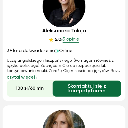
Aleksandra Tulaja
5 opinie
5.0
3+ lata doświadczenia
Online
Uczę angielskiego i hiszpańskiego. (Pomagam również z
języka polskiego) Zachęcam Cię do rozpoczęcia lub
kontynuowania nauki. Zarażę Cię miłością do języków. Bez
stresu przełamiesz barierę mówienia i pojmiesz wszystkie
czytaj więcej
niułanse gramatyczne. Wyciągam z ocenowych dołków.
Skontaktuj się z
Przygotowuję do egzaminów. Daj...
100 zł/60 min
korepetytorem