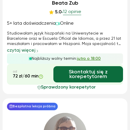
Beata Zub
12 opinie
5.0
5+ lata doświadczenia
Online
Studiowałam język hiszpański na Uniwersytecie w
Barcelonie oraz w Escuela Oficial de Idiomas, a przez 21 lat
mieszkałam i pracowałam w Hiszpanii. Moja specjalność to
konwersacje, poprawna wymowa oraz budowanie swobody
czytaj więcej
językowej. Pomagam uczniom w nauce szkolnej, na
Najbliższy wolny termin:
jutro o 18:00
studiach oraz osobom dorosłym, któ...
Skontaktuj się z
od
72 zł/60 min
korepetytorem
Sprawdzony korepetytor
Bezpłatna lekcja próbna