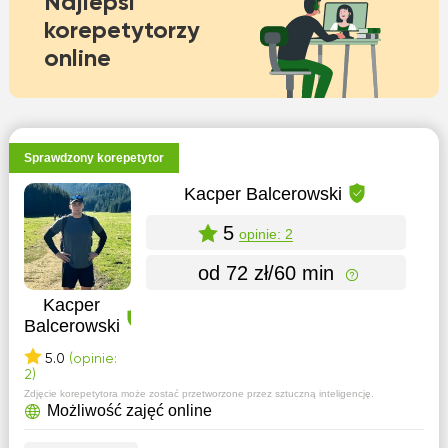
Najlepsi
korepetytorzy
online
Sprawdzony korepetytor
Kacper Balcerowski
5
opinie: 2
od 72 zł/60 min
Kacper
Balcerowski
5.0
(opinie:
2)
Zdjęcie korepetytora może zostać przetworzone przez sztuczną inteligencję.
Możliwość zajęć online