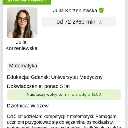
Sprawdzony korepetytor
Julia Korzeniewska
od 72 zł/60 min
Julia
Korzeniewska
Matematyka
Edukacja:
Gdański Uniwersytet Medyczny
Doświadczenie:
ponad 5 lat
Najbliższy wolny termin:
w środę o 15:00
Dzielnica:
Widzew
Od 5 lat udzielam korepetycji z matematyki. Pomagam
uczniom przygotować się do egzaminu ósmoklasisty,
matury podstawowej, sprawdzianów i kartkówek, a także