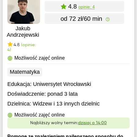
4.8
opinie: 4
od 72 zł/60 min
Jakub
Andrzejewski
4.8
(opinie:
4)
Możliwość zajęć online
Matematyka
Edukacja:
Uniwersytet Wrocławski
Doświadczenie:
ponad 3 lata
Dzielnica:
Widzew
i 13 innych dzielnic
Możliwość zajęć online
Najbliższy wolny termin:
dzisiaj o 14:00
Pomogę ze znalezieniem najlepszego sposobu do