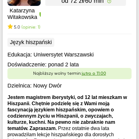
od 72 zł/60 min
Katarzyna
Witakowska
5.0
(opinie: 1)
Język hiszpański
Edukacja:
Uniwersytet Warszawski
Doświadczenie:
ponad 2 lata
Najbliższy wolny termin:
jutro o 11:00
Dzielnica:
Nowy Dwór
Jestem magistrem iberystyki, od 12 lat mieszkam w
Hiszpanii. Chętnie podzielę się z Wami mojḁ
fascynacjḁ językiem hiszpańskim, opowiem o
codziennym życiu w Hiszpanii, o zwyczajach,
kulturze, kuchni. Na pewno nie zabraknie nam
tematów. Zapraszam.
Przez ostatnie dwa lata
prowadziƚam lekcje hiszpańskiego dla dorosƚych