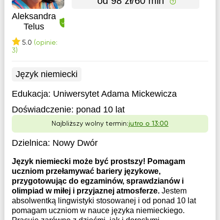
od 98 zł/60 min
Aleksandra
Telus
5.0
(opinie:
3)
Język niemiecki
Edukacja:
Uniwersytet Adama Mickewicza
Doświadczenie:
ponad 10 lat
Najbliższy wolny termin:
jutro o 13:00
Dzielnica:
Nowy Dwór
Język niemiecki może być prostszy! Pomagam
uczniom przełamywać bariery językowe,
przygotowując do egzaminów, sprawdzianów i
olimpiad w miłej i przyjaznej atmosferze.
Jestem
absolwentką lingwistyki stosowanej i od ponad 10 lat
pomagam uczniom w nauce języka niemieckiego.