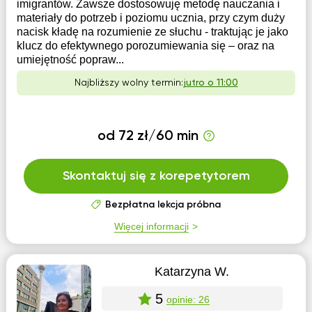
imigrantów. Zawsze dostosowuję metodę nauczania i
materiaƚy do potrzeb i poziomu ucznia, przy czym duży
nacisk kƚadę na rozumienie ze sƚuchu - traktując je jako
klucz do efektywnego porozumiewania się – oraz na
umiejętność popraw...
Najbliższy wolny termin:
jutro o 11:00
od 72 zł/60 min
Skontaktuj się z korepetytorem
Bezpłatna lekcja próbna
Więcej informacji
Katarzyna W.
5
opinie: 26