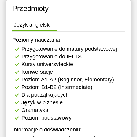
11:30
11:30
Przedmioty
12:00
12:00
Język angielski
17:00
17:00
Poziomy nauczania
17:30
17:30
Przygotowanie do matury podstawowej
18:00
18:00
Przygotowanie do IELTS
Kursy uniwersyteckie
18:30
Konwersacje
19:00
Poziom A1-A2 (Beginner, Elementary)
Poziom B1-B2 (Intermediate)
Dla początkujących
Język w biznesie
Gramatyka
Poziom podstawowy
Informacje o doświadczeniu: