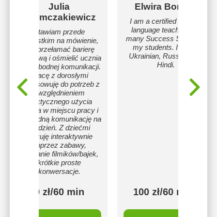
Julia
Elwira Bondar
Szymczakiewicz
I am a certified English
language teacher with
Stawiam przede
many Success Stories of
wszystkim na mówienie,
my students. I speak
aby przełamać barierę
Ukrainian, Russian and
językową i ośmielić ucznia
Hindi.
w swobodnej komunikacji.
Pracę z dorosłymi
dostosowuję do potrzeb z
uwzględnieniem
praktycznego użycia
języka w miejscu pracy i
swobodną komunikację na
co dzień. Z dziećmi
pracuję interaktywnie
poprzez zabawy,
oglądanie filmików/bajek,
krótkie proste
konwersacje.
90 zł/60 min
100 zł/60 min