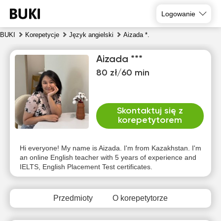
Logowanie
BUKI
Korepetycje
Język angielski
Aizada *.
Aizada ***
80 zł/60 min
Skontaktuj się z
korepetytorem
czw
pią
sob
nie
pon
wto
6
7
8
9
10
11
Hi everyone! My name is Aizada. I'm from Kazakhstan. I'm
an online English teacher with 5 years of experience and
IELTS, English Placement Test certificates.
Brak
Brak
Brak
Br
10:00
10:00
20:30
dostępnych
dostępnych
dostępnych
dost
terminów
terminów
terminów
term
10:30
10:30
21:00
Przedmioty
O korepetytorze
11:00
11:00