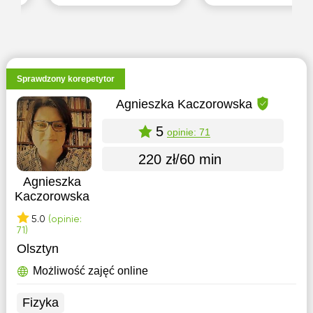
przeszedłem
Wydziału Fizyki
przez setki
Uniwersytetu
skomplikowanych
Warszawskiego,
zadań. Dzięki
co pozwala mi
ka
temu wiem, jak
łączyć solidne
rozbić każdy
przygotowanie
Sprawdzony korepetytor
trudny temat na
teoretyczne z
drobne, łatwe do
praktycznym,
Agnieszka Kaczorowska
przyswojeni
zrozumiałym
sposobem tłu
5
opinie: 71
220 zł/60 min
Agnieszka
Kaczorowska
5.0
(opinie:
71)
Olsztyn
Możliwość zajęć online
Fizyka