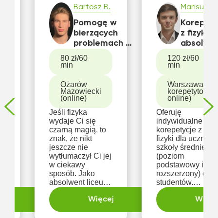
.
Bartosz B.
Mansur M.
Pomogę w
Korepety
bierzących
z fizyki –
 ⚡
problemach z
absolwe
fizyką -
Wydziału
80 zł/60
120 zł/60
wowy
przygotowania
Fizyki UW
min
min
a
do
liceum i
sprawdzianów,
studia
Ożarów
Warszawa (u
Mazowiecki
korepetytora,
iany
kartkówek itp
(online)
online)
k
ej
Jeśli fizyka
Oferuję
wydaje Ci się
indywidualne
czarną magią, to
korepetycje z
znak, że nikt
fizyki dla uczniów
jeszcze nie
szkoły średniej
wytłumaczył Ci jej
(poziom
w ciekawy
podstawowy i
sposób. Jako
rozszerzony) oraz
absolwent liceum
studentów.
Lelewela w
Jestem
le
ej
Warszawie i
Więcej
absolwentem
Więce
olimpijczyk z
studiów
fizyki,
magisterskich