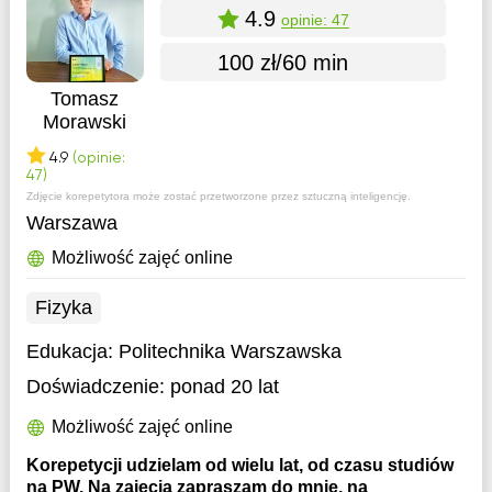
4.9
opinie: 47
100 zł/60 min
Tomasz
Morawski
4.9
(opinie:
47)
Zdjęcie korepetytora może zostać przetworzone przez sztuczną inteligencję.
Warszawa
Możliwość zajęć online
Fizyka
Edukacja:
Politechnika Warszawska
Doświadczenie:
ponad 20 lat
Możliwość zajęć online
Korepetycji udzielam od wielu lat, od czasu studiów
na PW. Na zajęcia zapraszam do mnie, na