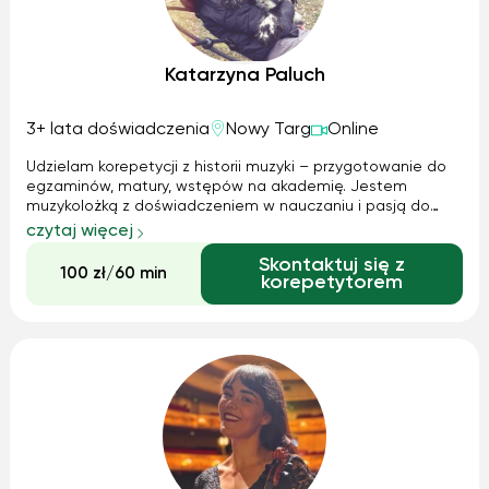
Katarzyna Paluch
3+ lata doświadczenia
Nowy Targ
Online
Udzielam korepetycji z historii muzyki – przygotowanie do
egzaminów, matury, wstępów na akademię. Jestem
muzykolożką z doświadczeniem w nauczaniu i pasją do
opowiadania o muzyce w sposób zrozumiały i inspirujący.
czytaj więcej
Skontaktuj się z
100 zł/60 min
korepetytorem