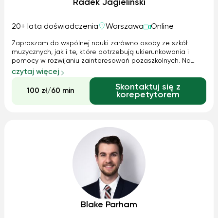
Radek Jagieliński
20+ lata doświadczenia
Warszawa
Online
Zapraszam do wspólnej nauki zarówno osoby ze szkół
muzycznych, jak i te, które potrzebują ukierunkowania i
pomocy w rozwijaniu zainteresowań pozaszkolnych. Na
wszelkie zapotrzebowania odpowiadam kreatywnie i w
czytaj więcej
oparciu o ich zrozumienie i uznanie. Zapewniam materiały w
Skontaktuj się z
postaci nut, nagrań i in. (do s...
100 zł/60 min
korepetytorem
Blake Parham