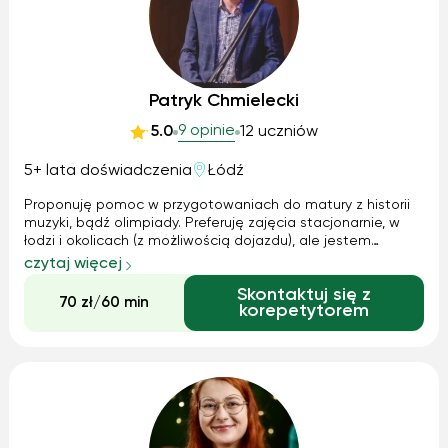
Patryk Chmielecki
9 opinie
5.0
12 uczniów
5+ lata doświadczenia
Łódź
Proponuję pomoc w przygotowaniach do matury z historii
muzyki, bądź olimpiady. Preferuję zajęcia stacjonarnie, w
łodzi i okolicach (z możliwością dojazdu), ale jestem
również otwarty na zajęcia online. Czas trwania zajęć do
czytaj więcej
ustalenia. Charakter zajęć będzie w pełni zależeć od
Skontaktuj się z
oczekiwań względem mnie.
70 zł/60 min
korepetytorem