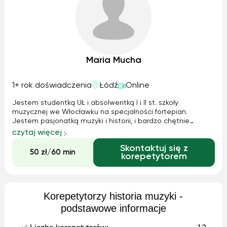
Maria Mucha
1+ rok doświadczenia
Łódź
Online
Jestem studentką UŁ i absolwentką I i II st. szkoły
muzycznej we Włocławku na specjalności fortepian.
Jestem pasjonatką muzyki i historii, i bardzo chętnie
pomogę innym w zrozumieniu tych dziedzin nauki. Jestem
czytaj więcej
cierpliwa i wiem, że małymi krokami można osiągnąć
Skontaktuj się z
wiele.Na moich zajęciach panuje spokoj...
50 zł/60 min
korepetytorem
Korepetytorzy historia muzyki -
podstawowe informacje