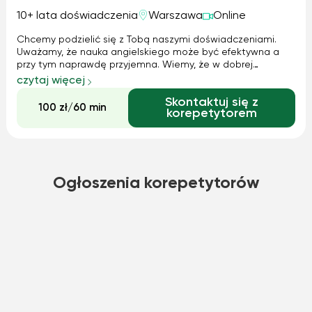
10+ lata doświadczenia
Warszawa
Online
Chcemy podzielić się z Tobą naszymi doświadczeniami.
Uważamy, że nauka angielskiego może być efektywna a
przy tym naprawdę przyjemna. Wiemy, że w dobrej
atmosferze człowiek dużo skuteczniej się uczy. Oferujemy
czytaj więcej
różnego rodzaju zajęcia dopasowane do Twoich potrzeb i
Skontaktuj się z
oczekiwań. Uczymy wszystkie grupy w...
100 zł/60 min
korepetytorem
Ogłoszenia korepetytorów