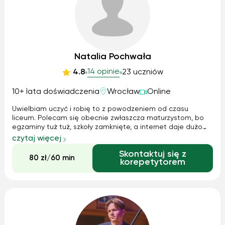
Natalia Pochwała
14 opinie
4.8
23 uczniów
10+ lata doświadczenia
Wrocław
Online
Uwielbiam uczyć i robię to z powodzeniem od czasu
liceum. Polecam się obecnie zwłaszcza maturzystom, bo
egzaminy tuż tuż, szkoły zamknięte, a internet daje dużo
możliwości korepetycyjnych. Staram się zawsze
czytaj więcej
dostosować do indywidualnych potrzeb i preferencji ucznia,
Skontaktuj się z
szukając coraz to nowych metod pom...
80 zł/60 min
korepetytorem