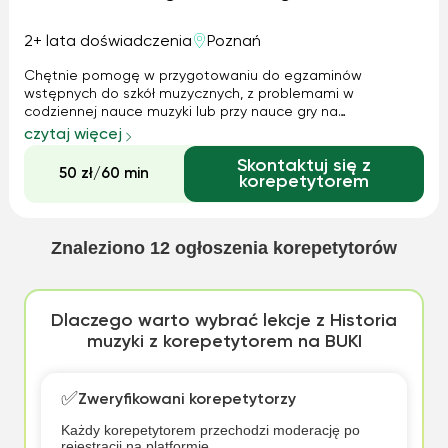
2+ lata doświadczenia
Poznań
Chętnie pomogę w przygotowaniu do egzaminów
wstępnych do szkół muzycznych, z problemami w
codziennej nauce muzyki lub przy nauce gry na
instrumencie (skrzypce, pianino) Jestem studentka
czytaj więcej
muzykologii Uniwersytetu im. Adama Mickiewicza w
Skontaktuj się z
Poznaniu oraz absolwentka PSM im. Marcina Józefa
50 zł/60 min
korepetytorem
Żebrowskiego W C...
Znaleziono
12
ogłoszenia korepetytorów
Dlaczego warto wybrać lekcje z Historia
muzyki z korepetytorem na BUKI
✅
Zweryfikowani korepetytorzy
Każdy korepetytorem przechodzi moderację po
rejestracji na platformie