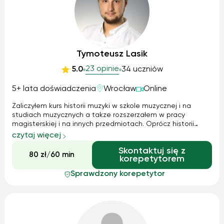
Tymoteusz Lasik
23 opinie
5.0
34 uczniów
5+ lata doświadczenia
Wrocław
Online
Zaliczyłem kurs historii muzyki w szkole muzycznej i na
studiach muzycznych a takze rozszerzałem w pracy
magisterskiej i na innych przedmiotach. Oprócz historii
muzyki prowadzę zajęcia z innych przedmiotów
czytaj więcej
teoretyczno-muzycznych takich jak: kształcenie słuchu,
Skontaktuj się z
zasady muzyki, harmonia i analiza.
80 zł/60 min
korepetytorem
Sprawdzony korepetytor