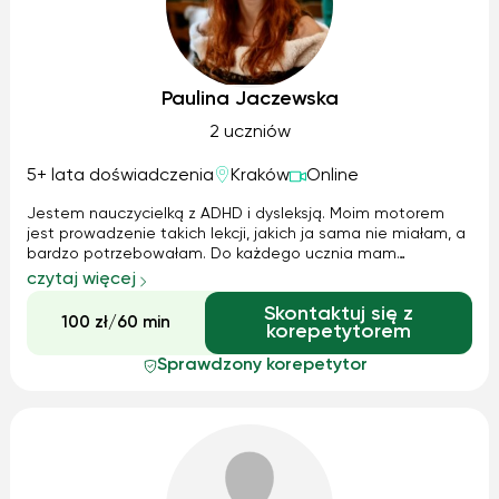
Paulina Jaczewska
2 uczniów
5+ lata doświadczenia
Kraków
Online
Jestem nauczycielką z ADHD i dysleksją. Moim motorem
jest prowadzenie takich lekcji, jakich ja sama nie miałam, a
bardzo potrzebowałam. Do każdego ucznia mam
indywidualne podejście. Posiadam również doświadczenie
czytaj więcej
w pracy z dziećmi i dorosłymi w spektrum autyzmu. Jestem
Skontaktuj się z
zaznajomiona i przeszkolona w...
100 zł/60 min
korepetytorem
Sprawdzony korepetytor