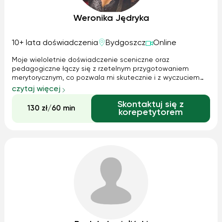
Weronika Jędryka
10+ lata doświadczenia
Bydgoszcz
Online
Moje wieloletnie doświadczenie sceniczne oraz
pedagogiczne łączy się z rzetelnym przygotowaniem
merytorycznym, co pozwala mi skutecznie i z wyczuciem
prowadzić uczniów na różnych etapach ich muzycznej
czytaj więcej
drogi. Na skrzypcach i altówce gram od najmłodszych lat
Skontaktuj się z
jak również od dziecka śpiewam w wielu chór...
130 zł/60 min
korepetytorem