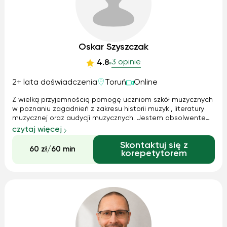
Oskar Szyszczak
3 opinie
4.8
2+ lata doświadczenia
Toruń
Online
Z wielką przyjemnością pomogę uczniom szkół muzycznych
w poznaniu zagadnień z zakresu historii muzyki, literatury
muzycznej oraz audycji muzycznych. Jestem absolwentem
Szkoły Muzycznej I stopnia (w klasie akordeonu) oraz Szkoły
czytaj więcej
Muzycznej II stopnia (w klasie śpiewu solowego). Możliwe są
Skontaktuj się z
zarówno zaj...
60 zł/60 min
korepetytorem