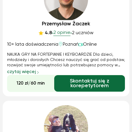
Przemysław Żaczek
2 opinie
4.8
2 uczniów
10+ lata doświadczenia
Poznań
Online
NAUKA GRY NA FORTEPIANIE I KEYBOARDZIE Dla dzieci,
młodzieży i dorosłych Chcesz nauczyć się grać od podstaw,
rozwijać swoje umiejętności lub potrzebujesz pomocy w
szkole muzycznej? Zapraszam na indywidualne lekcje
czytaj więcej
prowadzone w przyjaznej i bezstresowej atmosferze.
Skontaktuj się z
Oferuję: ✔️ naukę gry na fortep...
120 zł/60 min
korepetytorem