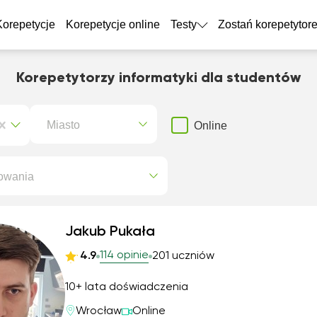
Korepetycje
Korepetycje online
Testy
Zostań korepetytor
Korepetytorzy informatyki dla studentów
Miasto
Online
owania
Jakub Pukała
114 opinie
4.9
201 uczniów
10+ lata doświadczenia
Wrocław
Online