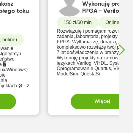
ukasz
Wykonuję projekt
ałego toku
FPGA - Verilog - 
150 zł/60 min
Online
nych lub
Rozwiązuję i pomagam rozwiązywa
h
zadania, laboratoria, projekty związ
 IT?
 online)
FPGA. Wytłumaczę, doradzę,
kompleksowo rozwiążę twój proble
owanie:
7 lat doświadczenia w branży FPGA
lgorytmy i
Wykonuję projekty na zamówienie 
zeństwo
językach Verilog, VHDL, System Ver
 🖥️
Oprogramowanie Quartus, Vivado,
inux/Windows)
ModelSim, QuestaSi
ania
ektach 🛠️ - 2
Więcej