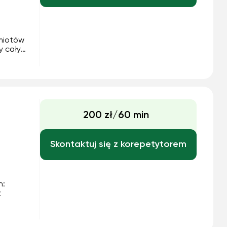
miotów
y cały
- As
. Dzięki
200 zł/60 min
Skontaktuj się z korepetytorem
h:
z
odnej
,