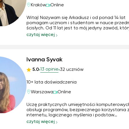
Kraków
Online
Witaj! Nazywam się Arkadiusz i od ponad 14 lat
pomagam uczniom i studentom w nauce przed
ścisłych. Od 11 lat jest to mój jedyny zawód, któr
czas zgłębiam, stosując autorską metodę ASAP
czytaj więcej
Simple As Possible (Tak prosto jak tylko możliwe)
temu materiał, który w szkole wydawał si...
Ivanna Syvak
13 opinie
5.0
32 uczniów
10+ lata doświadczenia
Warszawa
Online
Uczę praktycznych umiejętności komputerowyc
obsługi programów, bezpiecznego korzystania 
internetu, logicznego myślenia i podstaw
programowania. Pomagam również w nauce zg
czytaj więcej
ze szkolną programą — tłumaczę trudne tematy