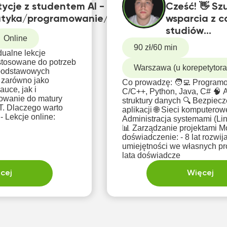
ycje z studentem AI -
Cześć! 👋 Sz
atyka/programowanie/Python/C++/Java
wsparcia z c
studiów
Online
informatycz
90 zł/60 min
ualne lekcje
praktycznyc
ostosowane do potrzeb
umiejętności
Warszawa (u korepetytora,
dpodstawowych
 zarówno jako
Co prowadzę: 🧑‍💻 Program
auce, jak i
C/C++, Python, Java, C# 🧠 A
owanie do matury
struktury danych 🔍 Bezpiec
arto
aplikacji 🌐 Sieci komputerowe
 - Lekcje online:
Administracja systemami (L
📊 Zarządzanie projektami Moje
doświadczenie: - 8 lat rozwij
umiejętności we własnych proj
lata doświadcze
cej
Więcej