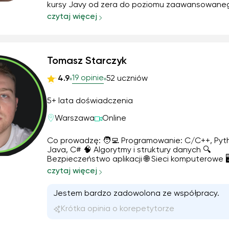
kursy Javy od zera do poziomu zaawansowane
tym przygotowanie do pracy zawodowej w tym j
czytaj więcej
ponadto naukę i pomoc w programowaniu,
algorytmice, czy ogólnie pojętym Computer Sci
od szkoły ...
Tomasz Starczyk
19 opinie
4.9
52 uczniów
5+ lata doświadczenia
Warszawa
Online
Co prowadzę: 🧑‍💻 Programowanie: C/C++, Python,
Java, C# 🧠 Algorytmy i struktury danych 🔍
Bezpieczeństwo aplikacji 🌐 Sieci komputerowe 🖥️
Administracja systemami (Linux/Windows) 📊
czytaj więcej
Zarządzanie projektami Moje doświadczenie: — 8 lat
rozwijania umiejętności we własnych projektach 🛠️
Jestem bardzo zadowolоnа ze współpracy.
l...
Krótka opinia o korepetytorze