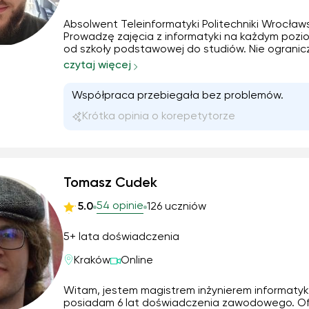
Absolwent Teleinformatyki Politechniki Wrocławs
Prowadzę zajęcia z informatyki na każdym pozi
od szkoły podstawowej do studiów. Nie ogranic
tylko do rozwiązywania bieżących problemów —
czytaj więcej
chętnie pokazuję różne aspekty tematu i dzielę
wiedzą wykraczającą poza program. Pomagam
Współpraca przebiegała bez problemów.
nadrabianiu zaległości, przygotowaniu do egza
matury rozszerzonej z informatyki, a także roz
Krótka opinia o korepetytorze
ciekawość u tych, którzy chcą wiedzieć więcej.
Tomasz Cudek
54 opinie
5.0
126 uczniów
5+ lata doświadczenia
Kraków
Online
Witam, jestem magistrem inżynierem informatyk
posiadam 6 lat doświadczenia zawodowego. Of