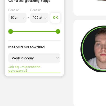
Cena za godzinę zajęć
Kołobrzeg
Koszalin
Cena od
Cena do
OK
L
Lublin
O
Metoda sortowania
Olsztyn
P
Piła
Jak są umieszczane
ogłoszenia?
S
Sopot