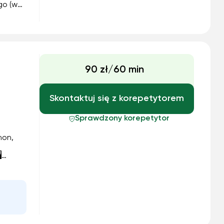
go (w
ęzyku),
ence
90 zł/60 min
Skontaktuj się z korepetytorem
Sprawdzony korepetytor
 — 2