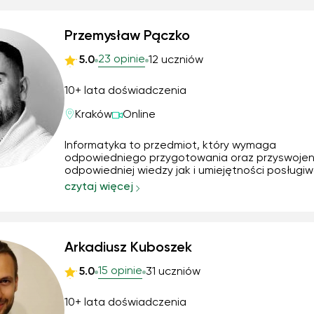
Przemysław Pączko
23 opinie
5.0
12 uczniów
10+ lata doświadczenia
Kraków
Online
Informatyka to przedmiot, który wymaga
odpowiedniego przygotowania oraz przyswojen
odpowiedniej wiedzy jak i umiejętności posługi
się tą wiedzą w odpowiednich obszarach
czytaj więcej
tematycznych IT. Często od uczniów wymagana
wiedza oraz odpowiednie umiejętności w obszar
w celu osiągnięcia odpow...
Arkadiusz Kuboszek
15 opinie
5.0
31 uczniów
10+ lata doświadczenia