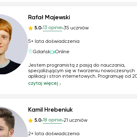
Rafał Majewski
13 opinie
5.0
35 uczniów
5+ lata doświadczenia
Gdańsk
Online
Jestem programistą z pasją do nauczania,
specjalizującym się w tworzeniu nowoczesnych
aplikacji i stron internetowych. Programuję od 2
roku, a od 2021 roku prowadzę korepetycje,
czytaj więcej
pomagając uczniom rozwijać umiejętności w zak
web developmentu, programowania i technolog
związanych z tworzenie...
Kamil Hrebeniuk
18 opinie
5.0
21 uczniów
2+ lata doświadczenia