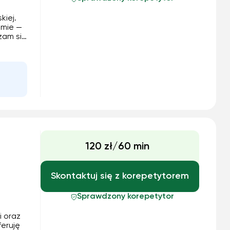
kiej.
omie —
zam się
 się
 w
minów i
budzam
120 zł/60 min
Skontaktuj się z korepetytorem
Sprawdzony korepetytor
i oraz
eruję