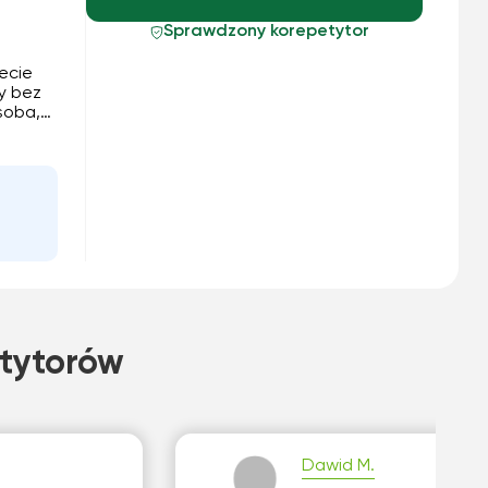
Sprawdzony korepetytor
ecie
y bez
tę zadań ...
,
tytorów
Dawid M.