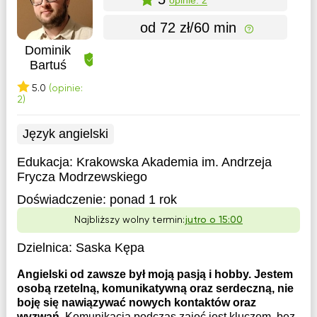
od 72 zł/60 min
Dominik
Bartuś
5.0
(opinie:
2)
Język angielski
Edukacja:
Krakowska Akademia im. Andrzeja
Frycza Modrzewskiego
Doświadczenie:
ponad 1 rok
Najbliższy wolny termin:
jutro o 15:00
Dzielnica:
Saska Kępa
Angielski od zawsze był moją pasją i hobby. Jestem
osobą rzetelną, komunikatywną oraz serdeczną, nie
boję się nawiązywać nowych kontaktów oraz
wyzwań.
Komunikacja podczas zajęć jest kluczem, bez