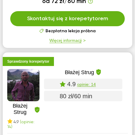
od 72 zł/60 min
Skontaktuj się z korepetytorem
Bezpłatna lekcja próbna
Więcej informacji
Sprawdzony korepetytor
Błażej Strug
4.9
opinie: 14
80 zł/60 min
Błażej
Strug
4.9
(opinie:
14)