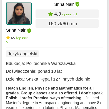
Srina Nair
4.9
opinie: 61
160 zł/60 min
Srina Nair
4.9
(opinie:
61)
Język angielski
Edukacja:
Politechnika Warszawska
Doświadczenie:
ponad 10 lat
Dzielnica:
Saska Kępa
i 127 innych dzielnic
I teach English, Physics and Mathematics for all
grades. Group classes are also offered. I don't speak
Polish. I prefer Practical ways of teaching.
I finished
Master’s degree in Aerospace engineering and have 8+
years of experience in tutoring. Physics, Mathematics