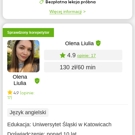
Bezpłatna lekcja próbna
Więcej informacji
Sprawdzony korepetytor
Olena Liulia
4.9
opinie: 17
130 zł/60 min
Olena
Liulia
4.9
(opinie:
17)
Język angielski
Edukacja:
Uniwersytet Śląski w Katowicach
Doświadczenie:
ponad 10 lat