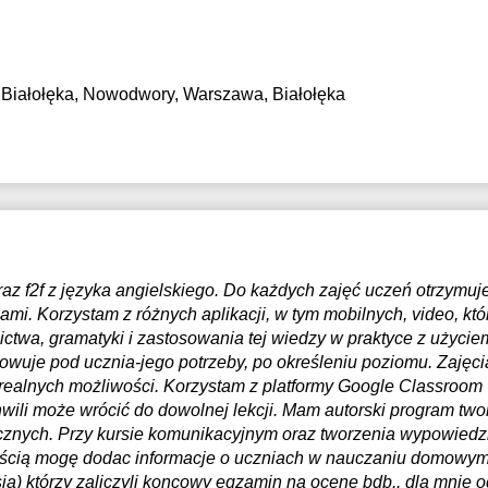
Białołęka, Nowodwory, Warszawa, Białołęka
az f2f z języka angielskiego. Do każdych zajęć uczeń otrzymuj
ami. Korzystam z różnych aplikacji, w tym mobilnych, video, kt
ctwa, gramatyki i zastosowania tej wiedzy w praktyce z użycie
towuje pod ucznia-jego potrzeby, po określeniu poziomu. Zajęc
 realnych możliwości. Korzystam z platformy Google Classroom 
chwili może wrócić do dowolnej lekcji. Mam autorski program t
ycznych. Przy kursie komunikacyjnym oraz tworzenia wypowied
ścią mogę dodac informacje o uczniach w nauczaniu domowym,
ja) którzy zaliczyli koncowy egzamin na ocenę bdb.. dla mnie 