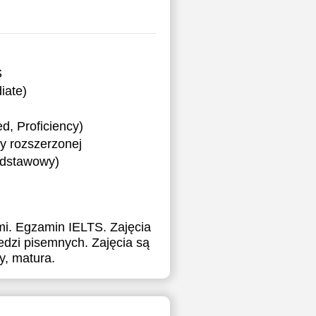
S
iate)
, Proficiency)
y rozszerzonej
podstawowy)
i. Egzamin IELTS. Zajęcia
edzi pisemnych. Zajęcia są
y, matura.