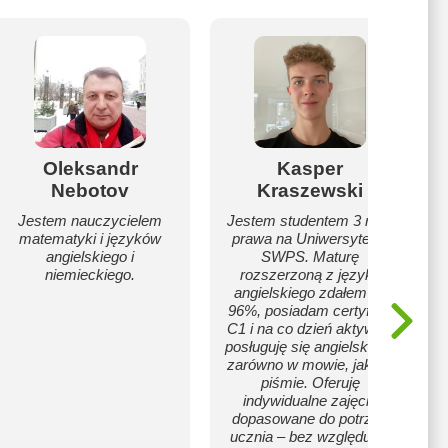
Oleksandr
Kasper
Nebotov
Kraszewski
Jestem nauczycielem
Jestem studentem 3 roku
matematyki i języków
prawa na Uniwersytecie
angielskiego i
SWPS. Maturę
niemieckiego.
rozszerzoną z języka
angielskiego zdałem na
96%, posiadam certyfikat
C1 i na co dzień aktywnie
posługuję się angielskim –
zarówno w mowie, jak i w
piśmie. Oferuję
indywidualne zajęcia
dopasowane do potrzeb
ucznia – bez względu na