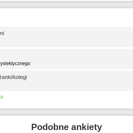
mi
dyslektycznego
żanki/kolegi
 »
Podobne ankiety