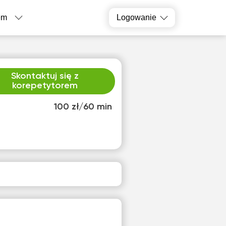
em
Logowanie
Skontaktuj się z
korepetytorem
100 zł/60 min
b
nie
5
16
ak
Brak
pnych
dostępnych
inów
terminów