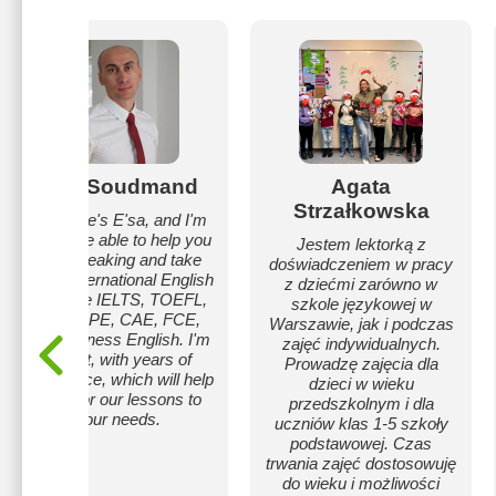
Eisa Soudmand
Agata
Strzałkowska
My name's E'sa, and I'm
glad to be able to help you
Jestem lektorką z
start speaking and take
doświadczeniem w pracy
part in international English
z dziećmi zarówno w
tests like IELTS, TOEFL,
szkole językowej w
PTE, CPE, CAE, FCE,
Warszawie, jak i podczas
and business English. I'm
zajęć indywidualnych.
patient, with years of
Prowadzę zajęcia dla
experience, which will help
dzieci w wieku
me tailor our lessons to
przedszkolnym i dla
your needs.
uczniów klas 1-5 szkoły
podstawowej. Czas
trwania zajęć dostosowuję
do wieku i możliwości