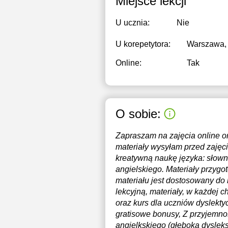
Miejsce lekcji
U ucznia:
Nie
U korepetytora:
Warszawa, 
Online:
Tak
O sobie:
Zapraszam na zajęcia online or
materiały wysyłam przed zajęci
kreatywną naukę języka: słowni
angielskiego. Materiały przygo
materiału jest dostosowany do
lekcyjną, materiały, w każdej 
oraz kurs dla uczniów dyslekt
gratisowe bonusy, Z przyjemno
angielkskiego (głęboka dysleks