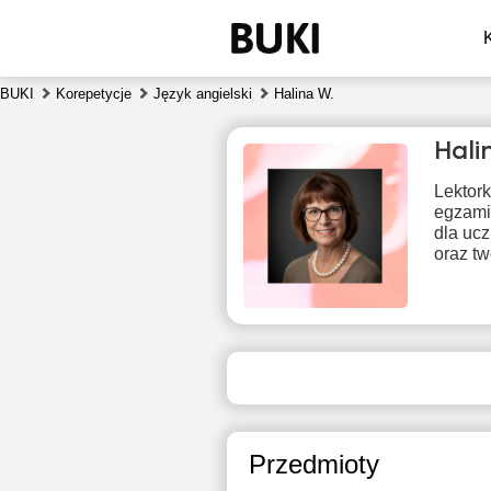
BUKI
Korepetycje
Język angielski
Halina W.
Hal
Lektork
egzamin
dla ucz
oraz t
pon
10
18:00
1
18:30
1
Przedmioty
19:00
1