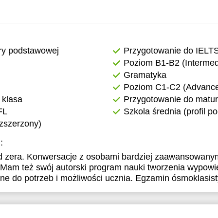
6:30
16:30
18:30
18:30
7:00
17:00
19:00
19:00
7:30
17:30
ry podstawowej
Przygotowanie do IELT
Poziom B1-B2 (Intermed
8:00
18:00
Gramatyka
8:30
18:30
Poziom C1-C2 (Advanced
 klasa
Przygotowanie do matur
9:00
19:00
FL
Szkola średnia (profil 
ozszerzony)
:
d zera. Konwersacje z osobami bardziej zaawansowanym
 Mam też swój autorski program nauki tworzenia wypowi
e do potrzeb i możliwości ucznia. Egzamin ósmoklasist