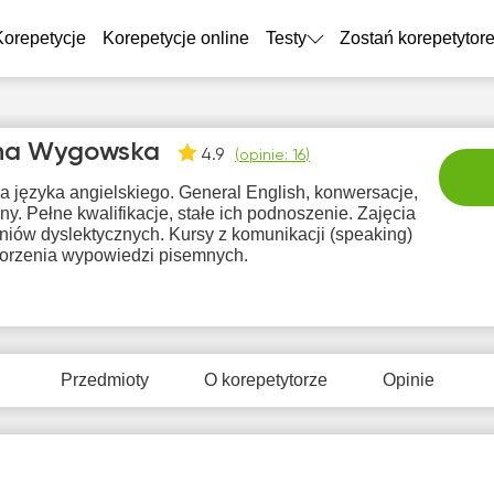
Korepetycje
Korepetycje online
Testy
Zostań korepetytor
ina Wygowska
4.9
(
opinie: 16
)
a języka angielskiego. General English, konwersacje,
y. Pełne kwalifikacje, stałe ich podnoszenie. Zajęcia
niów dyslektycznych. Kursy z komunikacji (speaking)
worzenia wypowiedzi pisemnych.
wto
śro
czw
pią
so
11
12
13
14
1
Przedmioty
O korepetytorze
Opinie
Br
5:00
15:00
17:00
17:00
dostę
term
5:30
15:30
17:30
17:30
6:00
16:00
18:00
18:00