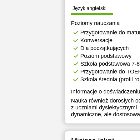
19:30
1
Język angielski
20:00
1
Poziomy nauczania
1
Przygotowanie do matu
Konwersacje
1
Dla początkujących
1
Poziom podstawowy
Szkoła podstawowa 7-8
1
Przygotowanie do TOE
Szkola średnia (profil r
Informacje o doświadczeniu
Nauka również dorosłych o
z uczniami dyslektycznymi.
dynamiczne, ale dostosowan