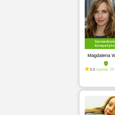
W
Wejherowo
Wołomin
Z
Ząbki
Sprawdzon
korepetyto
Zakopane
Magdalena W
Zgierz
Zielonka
5.0
(opinie: 31)
Ż
Żyrardów