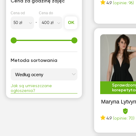
Cena za godzinę zajęć
4.9
(opinie: 96)
B
Cena od
Cena do
Będzin
OK
Białystok
Bielsko-Biała
Biłgoraj
Metoda sortowania
Brwinów
C
Sprawdzon
Jak są umieszczane
Chełm
korepetyto
ogłoszenia?
Chorzów
Maryna Lytvy
Częstochowa
4.9
(opinie: 70)
D
Dąbrowa Górnicza