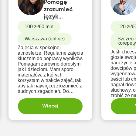
Pomogę
zrozumieć
język
hiszpański :)
100 zł/60 min
120 zł/6
Warszawa (online)
Szczecin
korepety
Zajęcia w spokojnej
Jeśli chces
atmosferze. Regularne zajęcia
głosie swoj
kluczem do poprawy wyników.
nauczyciela
Pomagam zarówno dorosłym
dowcipów p
jak i dzieciom. Mam sporo
wygenerowa
materiałów, z których
treści lub 
korzystam w trakcie zajęć, tak
nagrał dowo
aby jak najwięcej zrozumieć z
słuchowy, c
trudnych zagadnień. Do
zrobić ze m
każdego ucznia podchodzę
z pewności
indywidualnie, w zależności
Więcej
od potrzeb.