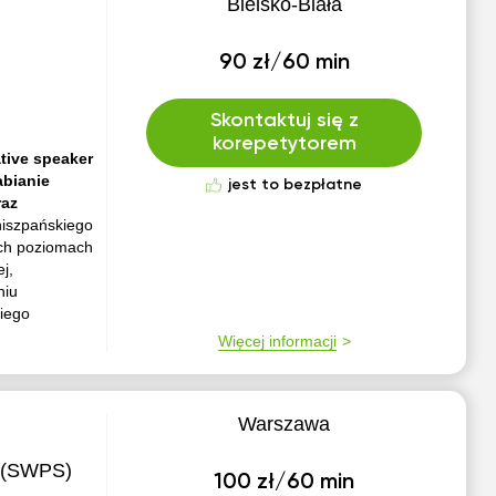
Bielsko-Biała
90 zł/60 min
Skontaktuj się z
korepetytorem
ative speaker
abianie
jest to bezpłatne
raz
hiszpańskiego
kich poziomach
j,
niu
kiego
Więcej informacji
Warszawa
y (SWPS)
100 zł/60 min