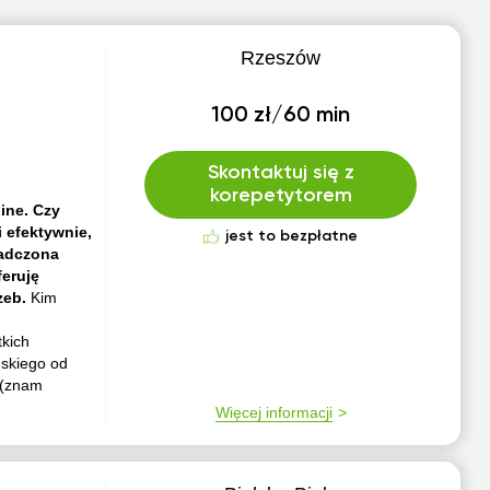
Rzeszów
100 zł/60 min
Skontaktuj się z
korepetytorem
ine. Czy
 efektywnie,
jest to bezpłatne
iadczona
feruję
zeb.
Kim
tkich
skiego od
 (znam
Więcej informacji