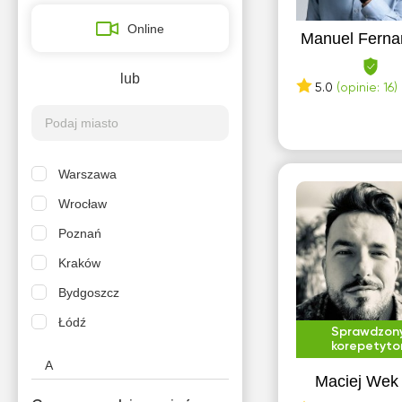
Online
Manuel Ferna
lub
5.0
(opinie: 16)
Warszawa
Wrocław
Poznań
Kraków
Bydgoszcz
Łódź
Sprawdzon
korepetyto
A
Maciej Wek
Aleksandrów Łódzki