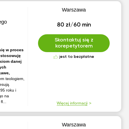
Warszawa
ego
80 zł/60 min
Skontaktuj się z
korepetytorem
się w proces
ostosowuję
jest to bezpłatne
ściom danej
wych
kawe,
tem teologiem,
esują.
95 roku i
go na
l...
Więcej informacji
Warszawa