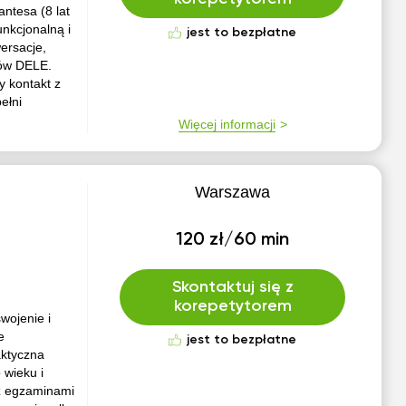
antesa (8 lat
nkcjonalną i
jest to bezpłatne
ersacje,
nów DELE.
 kontakt z
ełni
Więcej informacji
Warszawa
120 zł/60 min
Skontaktuj się z
korepetytorem
wojenie i
e
jest to bezpłatne
aktyczna
 wieku i
 z egzaminami