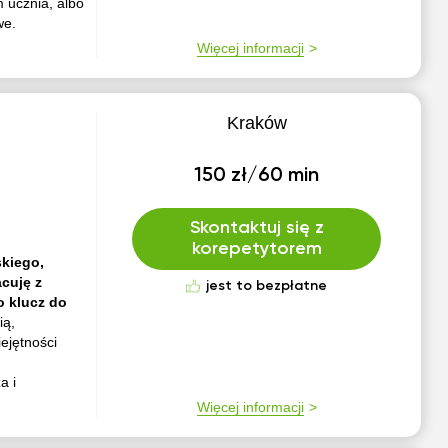
 ucznia, albo
we.
Więcej informacji
Kraków
150 zł/60 min
Skontaktuj się z
korepetytorem
kiego,
acuję z
jest to bezpłatne
o klucz do
ią,
ejętności
a i
Więcej informacji