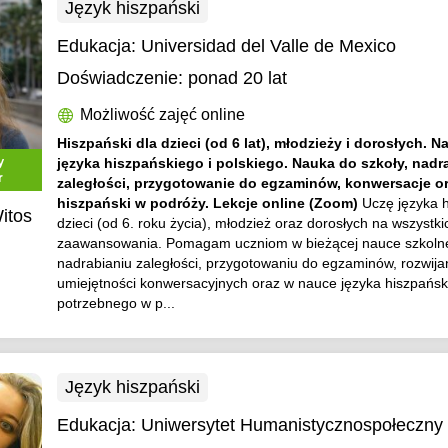
Język hiszpański
Edukacja:
Universidad del Valle de Mexico
Doświadczenie:
ponad 20 lat
Możliwość zajęć online
Hiszpański dla dzieci (od 6 lat), młodzieży i dorosłych. N
y
języka hiszpańskiego i polskiego. Nauka do szkoły, nadr
r
zaległości, przygotowanie do egzaminów, konwersacje o
hiszpański w podróży. Lekcje online (Zoom)
Uczę języka 
itos
dzieci (od 6. roku życia), młodzież oraz dorosłych na wszyst
zaawansowania. Pomagam uczniom w bieżącej nauce szkolne
nadrabianiu zaległości, przygotowaniu do egzaminów, rozwija
umiejętności konwersacyjnych oraz w nauce języka hiszpańs
potrzebnego w p...
Język hiszpański
Edukacja:
Uniwersytet Humanistycznospołeczn