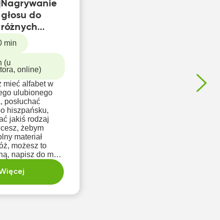
Nagrywanie
głosu do
różnych
zastosowań
0 min
 (u
tora, online)
z mieć alfabet w
ego ulubionego
, posłuchać
o hiszpańsku,
ć jakiś rodzaj
chcesz, żebym
lny materiał
óż, możesz to
ną, napisz do mnie
ą.
Więcej