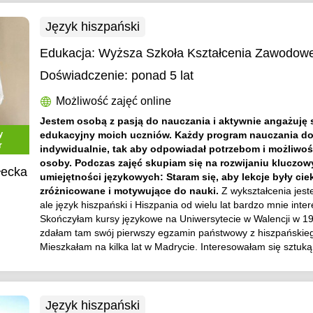
Język hiszpański
Edukacja:
Wyższa Szkoła Kształcenia Zawodow
Doświadczenie:
ponad 5 lat
Możliwość zajęć online
Jestem osobą z pasją do nauczania i aktywnie angażuję 
y
edukacyjny moich uczniów. Każdy program nauczania d
r
indywidualnie, tak aby odpowiadał potrzebom i możliwo
osoby. Podczas zajęć skupiam się na rozwijaniu kluczo
łecka
umiejętności językowych: Staram się, aby lekcje były cie
zróżnicowane i motywujące do nauki.
Z wykształcenia jes
ale język hiszpański i Hiszpania od wielu lat bardzo mnie inter
Skończyłam kursy językowe na Uniwersytecie w Walencji w 19
zdałam tam swój pierwszy egzamin państwowy z hiszpańskie
Mieszkałam na kilka lat w Madrycie. Interesowałam się sztuką f
Język hiszpański