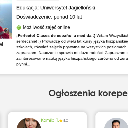
Edukacja:
Uniwersytet Jagielloński
Doświadczenie:
ponad 10 lat
Możliwość zajęć online
¡Perfecto! Clases de español a medida :)
Witam Wszystkic
serdecznie! :) Prowadzę od wielu lat kursy języka hiszpański
el
szkołach, również zajęcia prywatne na wszystkich poziomach
zapraszam. Nauczanie sprawia mi dużo radości. Zapraszam 
zainteresowane nauką języka hiszpańskiego zarówno od zera,
płynni...
Ogłoszenia korepe
Kamila T.
5.0