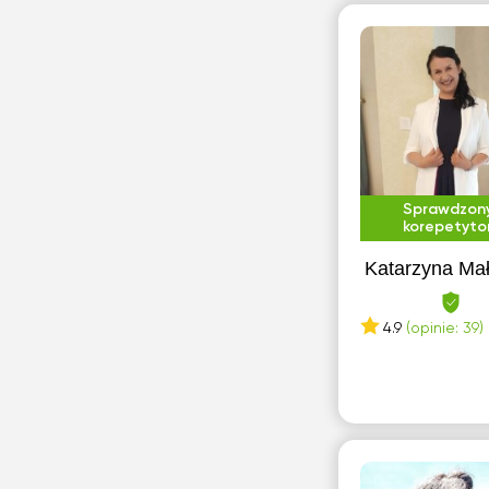
Dębica
G
Gdańsk
Gdynia
Grodzisk Mazowiecki
Sprawdzon
korepetyto
H
Katarzyna Ma
Halinów
I
4.9
(opinie: 39)
Inowrocław
J
Józefów