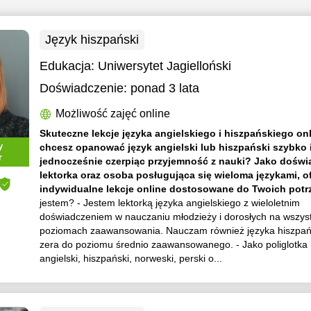
Język hiszpański
Edukacja:
Uniwersytet Jagielloński
Doświadczenie:
ponad 3 lata
Możliwość zajęć online
Skuteczne lekcje języka angielskiego i hiszpańskiego onl
y
chcesz opanować język angielski lub hiszpański szybko i
r
jednocześnie czerpiąc przyjemność z nauki? Jako dośw
lektorka oraz osoba posługująca się wieloma językami, o
indywidualne lekcje online dostosowane do Twoich potr
jestem? - Jestem lektorką języka angielskiego z wieloletnim
doświadczeniem w nauczaniu młodzieży i dorosłych na wszys
poziomach zaawansowania. Nauczam również języka hiszpań
zera do poziomu średnio zaawansowanego. - Jako poliglotka
angielski, hiszpański, norweski, perski o...