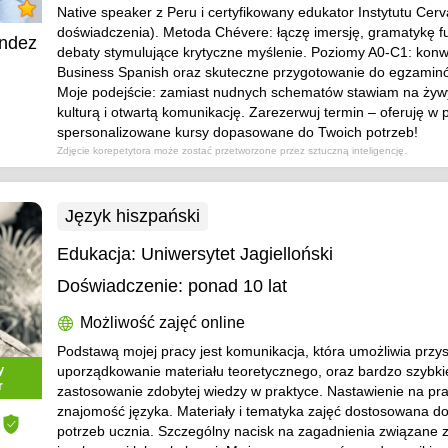
Native speaker z Peru i certyfikowany edukator Instytutu Cerv
doświadczenia). Metoda Chévere: łączę imersję, gramatykę fu
ndez
debaty stymulujące krytyczne myślenie. Poziomy A0-C1: konw
Business Spanish oraz skuteczne przygotowanie do egzami
Moje podejście: zamiast nudnych schematów stawiam na żywy
kulturą i otwartą komunikację. Zarezerwuj termin – oferuję w p
spersonalizowane kursy dopasowane do Twoich potrzeb!
Zdjęcie korepetytora może zostać przetworzone przez sztuczną inteligencję.
Język hiszpański
Edukacja:
Uniwersytet Jagielloński
Doświadczenie:
ponad 10 lat
Możliwość zajęć online
Podstawą mojej pracy jest komunikacja, która umożliwia przys
y
uporządkowanie materiału teoretycznego, oraz bardzo szybki
r
zastosowanie zdobytej wiedzy w praktyce. Nastawienie na pr
znajomość języka. Materiały i tematyka zajęć dostosowana do
potrzeb ucznia. Szczególny nacisk na zagadnienia związane