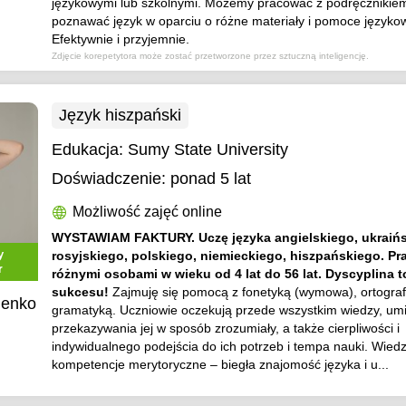
językowymi lub szkolnymi. Możemy pracować z podręcznikiem
poznawać język w oparciu o różne materiały i pomoce języko
Efektywnie i przyjemnie.
Zdjęcie korepetytora może zostać przetworzone przez sztuczną inteligencję.
Język hiszpański
Edukacja:
Sumy State University
Doświadczenie:
ponad 5 lat
Możliwość zajęć online
WYSTAWIAM FAKTURY. Uczę języka angielskiego, ukraińs
y
rosyjskiego, polskiego, niemieckiego, hiszpańskiego. Pr
r
różnymi osobami w wieku od 4 lat do 56 lat. Dyscyplina t
sukcesu!
Zajmuję się pomocą z fonetyką (wymowa), ortograf
nenko
gramatyką. Uczniowie oczekują przede wszystkim wiedzy, umi
przekazywania jej w sposób zrozumiały, a także cierpliwości i
indywidualnego podejścia do ich potrzeb i tempa nauki. Wiedz
kompetencje merytoryczne – biegła znajomość języka i u...