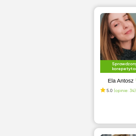
Sochaczew
Sosnowiec
Stalowa Wola
Stargard
Ś
Świnoujście
Sprawdzon
korepetyto
S
Ela Antosz
Szczecin
5.0
(opinie: 34)
T
Toruń
Tychy