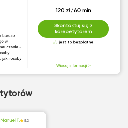
120 zł/60 min
Skontaktuj się z
korepetytorem
h bardzo
ego w
jest to bezpłatne
 nauczania -
osoby
 jak i osoby
Więcej informacji
tytorów
Manuel F.
5.0