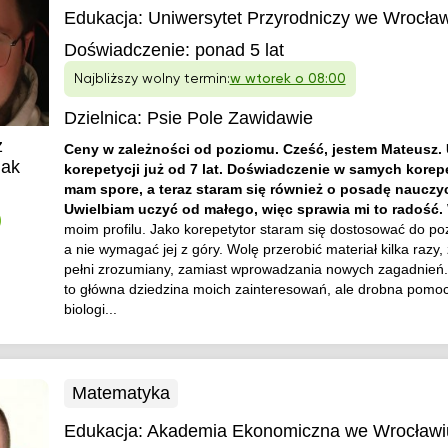
Edukacja:
Uniwersytet Przyrodniczy we Wrocła
Doświadczenie:
ponad 5 lat
Najbliższy wolny termin:
w wtorek o 08:00
Dzielnica:
Psie Pole Zawidawie
z
Ceny w zależności od poziomu. Cześć, jestem Mateusz.
iak
korepetycji już od 7 lat. Doświadczenie w samych korep
mam spore, a teraz staram się również o posadę nauczyc
Uwielbiam uczyć od małego, więc sprawia mi to radość.
)
moim profilu. Jako korepetytor staram się dostosować do po
a nie wymagać jej z góry. Wolę przerobić materiał kilka razy,
pełni zrozumiany, zamiast wprowadzania nowych zagadnień
to główna dziedzina moich zainteresowań, ale drobna pomoc
biologi...
Matematyka
Edukacja:
Akademia Ekonomiczna we Wrocławi