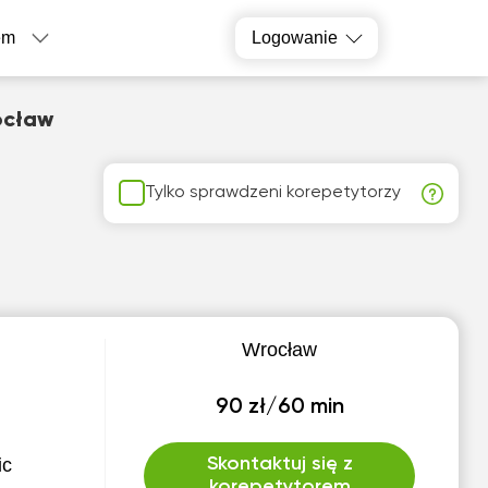
em
Logowanie
ocław
Tylko sprawdzeni korepetytorzy
Wrocław
90 zł/60 min
ic
Skontaktuj się z
korepetytorem