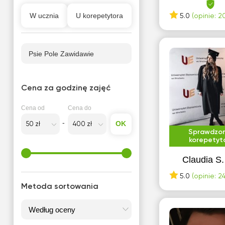
Przygotowanie do szkoły
W ucznia
U korepetytora
5.0
(opinie: 2
Studia zagraniczne
Szkoła podstawowa 1-3 klasa
Psie Pole Zawidawie
Szkola średnia (profil
podstawowy)
Szkola średnia (profil
Cena za godzinę zajęć
rozszerzony)
Cena od
Cena do
OK
Sprawdzo
korepetyt
Claudia S.
5.0
(opinie: 24
Metoda sortowania