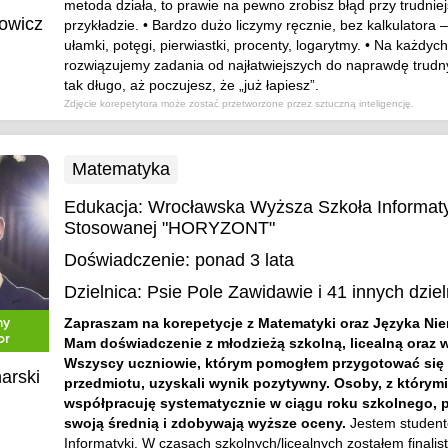
metoda działa, to prawie na pewno zrobisz błąd przy trudnie
owicz
przykładzie. • Bardzo dużo liczymy ręcznie, bez kalkulatora 
ułamki, potęgi, pierwiastki, procenty, logarytmy. • Na każdyc
rozwiązujemy zadania od najłatwiejszych do naprawdę trudn
tak długo, aż poczujesz, że „już łapiesz”.
Zdjęcie korepetytora może zostać przetworzone przez sztuczną inteligencję.
Matematyka
Edukacja:
Wrocławska Wyższa Szkoła Informaty
Stosowanej "HORYZONT"
Doświadczenie:
ponad 3 lata
Dzielnica:
Psie Pole Zawidawie
i 41 innych dziel
Zapraszam na korepetycje z Matematyki oraz Języka Nie
ny
or
Mam doświadczenie z młodzieżą szkolną, licealną oraz 
Wszyscy uczniowie, którym pomogłem przygotować się
arski
przedmiotu, uzyskali wynik pozytywny. Osoby, z którymi
współpracuję systematycznie w ciągu roku szkolnego, 
swoją średnią i zdobywają wyższe oceny.
Jestem studen
Informatyki. W czasach szkolnych/licealnych zostałem finalis