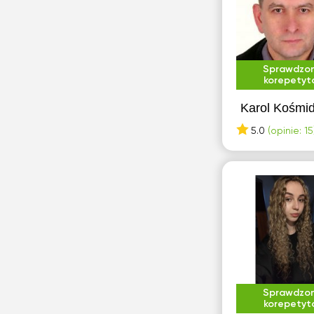
Sprawdzo
korepetyt
Karol Kośmi
5.0
(opinie: 15
Sprawdzo
korepetyt