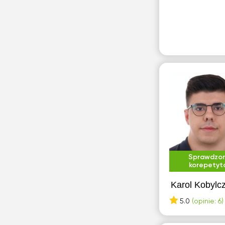
Sprawdzo
korepetyt
Karol Kobylc
5.0
(opinie: 6)