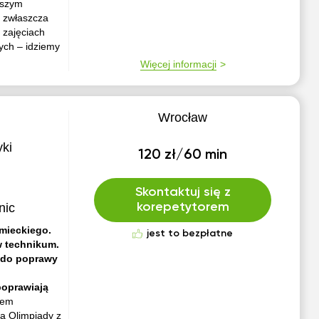
jszym
– zwłaszcza
h zajęciach
ych – idziemy
Więcej informacji
Wrocław
ki
120 zł/60 min
Skontaktuj się z
nic
korepetytorem
mieckiego.
jest to bezpłatne
w technikum.
 do poprawy
poprawiają
tem
tą Olimpiady z