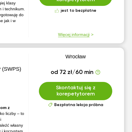
iej klasy
m i technikum.
jest to bezpłatne
zygotowuję do
e jak i w
Więcej informacji
Wrocław
y (SWPS)
od 72 zł/60 min
Skontaktuj się z
korepetytorem
Bezpłatna lekcja próbna
iom z
ko liczby – to
i
aleźć własny
 i korzystam