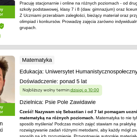
Pracuję stacjonarnie i online na różnych poziomach - od drug
szkoły podstawowej, klasy 7 i 8 (daw. gimnazjum) oraz liceu
ny
or
Z Uczniami przerabiam zaległości, bieżący materiał oraz pr
olimpiad i konkursów. Prowadzę zajęcia zarówno indywidualn
grupach.
)
Matematyka
Edukacja:
Uniwersytet Humanistycznospołeczn
Doświadczenie:
ponad 5 lat
Najbliższy wolny termin:
dzisiaj o 10:00
Dzielnica:
Psie Pole Zawidawie
ny
Cześć! Nazywam się Sebastian i od 7 lat pomagam uczn
or
matematyką na różnych poziomach.
Matematyka to nie tyl
n
sposób myślenia! Podczas moich zajęć stawiam na praktykę 
ki
rozwiązywanie zadań różnymi metodami, aby każdy mógł zn
sposób na ich zrozumienie. Przygotowuję autorskie materiały