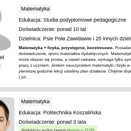
Matematyka
Edukacja:
Studia podyplomowe pedagogiczne
Doświadczenie:
ponad 10 lat
Dzielnica:
Psie Pole Zawidawie
i 20 innych dziel
Matematyka + fizyka, przystępnie, bezstresowo.
Posiada
doświadczenie, sporo materiałów dydaktycznych. Matematyka
el
może okazać się prosta, a nawet ciekawa, wymaga tylko sys
pracy z uczniem. Jestem nauczycielem matematyki i fizyki w 
)
pierwszej godzinie lekcji ustalimy plan działania. Chętnie do
( pó...
Matematyka
Edukacja:
Politechnika Koszalińska
Doświadczenie:
ponad 3 lata
Najbliższy wolny termin:
dzisiaj o 12:00