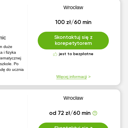
Wrocław
100 zł/60 min
nic
Skontaktuj się z
korepetytorem
m duże
 i fizyka
jest to bezpłatne
tematycznej
szkole. Po
jadę do ucznia
Więcej informacji
Wrocław
od 72 zł/60 min