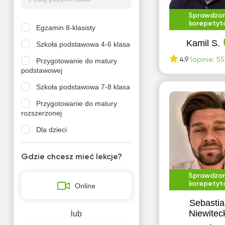
Sprawdzo
korepetyt
Egzamin 8-klasisty
Kamil S.
Szkoła podstawowa 4-6 klasa
4.9
(opinie: 55
Przygotowanie do matury
podstawowej
Szkoła podstawowa 7-8 klasa
Przygotowanie do matury
rozszerzonej
Dla dzieci
Konkurs przedmiotowy
Gdzie chcesz mieć lekcje?
Kursy specjalistyczne
Sprawdzo
Kursy uniwersyteckie
korepetyt
Online
Poziom podstawowy
Sebastia
Przygotowanie do IB
Niewitec
lub