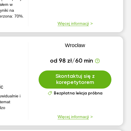
ałem w
yniki na
erzona: 70%.
Więcej informacji
Wrocław
od 98 zł/60 min
Skontaktuj się z
korepetytorem
ic
Bezpłatna lekcja próbna
widualnie i
 temat
dzo
Więcej informacji