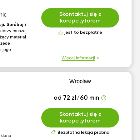
nic
Skontaktuj się z
korepetytorem
i. Spróbuj i
 którzy muszą
jest to bezpłatne
żący materiał
rzede
i jego
Więcej informacji
Wrocław
od 72 zł/60 min
Skontaktuj się z
korepetytorem
Bezpłatna lekcja próbna
o dana