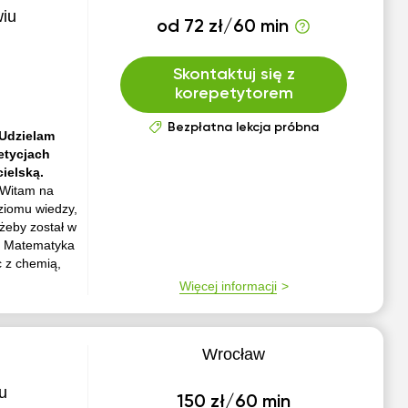
wiu
od 72 zł/60 min
Skontaktuj się z
korepetytorem
Bezpłatna lekcja próbna
 Udzielam
etycjach
ielską.
Witam na
ziomu wiedzy,
 żeby został w
. Matematyka
 z chemią,
Więcej informacji
Wrocław
u
150 zł/60 min