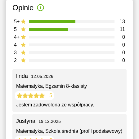
Opinie
5+
13
5
11
4+
0
4
0
3
0
2
0
linda
12.05.2026
Matematyka
, Egzamin 8-klasisty
5
Jestem zadowolоnа ze współpracy.
Justyna
19.12.2025
Matematyka
, Szkola średnia (profil podstawowy)