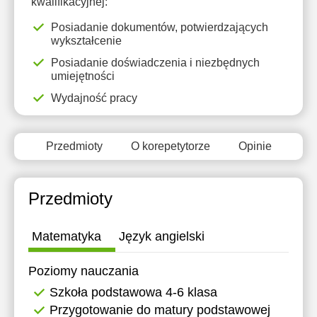
kwalifikacyjnej:
15:30
Posiadanie dokumentów, potwierdzających
16:00
wykształcenie
Posiadanie doświadczenia i niezbędnych
16:30
umiejętności
17:00
Wydajność pracy
17:30
Przedmioty
O korepetytorze
Opinie
18:00
18:30
Przedmioty
19:00
19:30
Matematyka
Język angielski
20:00
Poziomy nauczania
20:30
Szkoła podstawowa 4-6 klasa
21:00
Przygotowanie do matury podstawowej