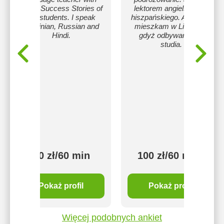
many Success Stories of
lektorem angielskiego i
my students. I speak
hiszpańskiego. Aktualnie
Ukrainian, Russian and
mieszkam w Lizbonie,
Hindi.
gdyż odbywam tam
studia.
100 zł/60 min
100 zł/60 min
Pokaż profil
Pokaż profil
Więcej podobnych ankiet