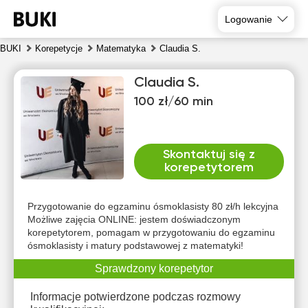
Logowanie
BUKI
Korepetycje
Matematyka
Claudia S.
Claudia S.
100 zł/60 min
Skontaktuj się z
korepetytorem
nie
pon
wto
śro
czw
pią
9
10
11
12
13
14
Przygotowanie do egzaminu ósmoklasisty 80 zł/h lekcyjna
Możliwe zajęcia ONLINE: jestem doświadczonym
korepetytorem, pomagam w przygotowaniu do egzaminu
Brak
Brak
Brak
Brak
Brak
14:00
ósmoklasisty i matury podstawowej z matematyki!
dostępnych
dostępnych
dostępnych
dostępnych
dostępnych
d
terminów
terminów
terminów
terminów
terminów
t
14:30
Sprawdzony korepetytor
15:00
Informacje potwierdzone podczas rozmowy