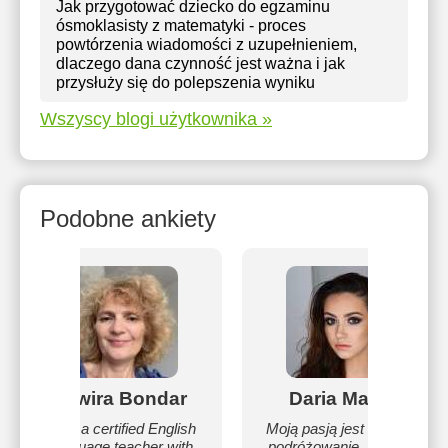
Jak przygotować dziecko do egzaminu
ósmoklasisty z matematyki - proces
powtórzenia wiadomości z uzupełnieniem,
dlaczego dana czynność jest ważna i jak
przysłuży się do polepszenia wyniku
Wszyscy blogi użytkownika »
Podobne ankiety
Elwira Bondar
Daria Malec
I am a certified English
Moją pasją jest surfing i
language teacher with
podróżowanie. Jestem