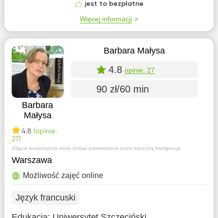
jest to bezpłatne
Więcej informacji
Barbara Małysa
4.8
opinie: 27
90 zł/60 min
Barbara
Małysa
4.8
(opinie:
27)
Zdjęcie korepetytora może zostać przetworzone przez sztuczną inteligencję.
Warszawa
Możliwość zajęć online
Język francuski
Edukacja:
Uniwersytet Szczeciński