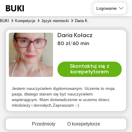
Logowanie
BUKI
Korepetycje
Język niemiecki
Daria K.
Daria Kołacz
80 zł/60 min
Skontaktuj się z
korepetytorem
czw
pią
sob
nie
pon
wto
6
7
8
9
10
11
Jestem nauczycielem dyplomowanym. Uczenie to moja
pasja, dlatego staram się być nauczycielem
wspierającym. Mam doświadczenie w uczeniu dzieci,
Brak
Brak
Brak
Brak
Brak
Brak
młodzieży i dorosłych.Zapraszam :-)
dostępnych
dostępnych
dostępnych
dostępnych
dostępnych
dostępny
terminów
terminów
terminów
terminów
terminów
terminów
Przedmioty
O korepetytorze