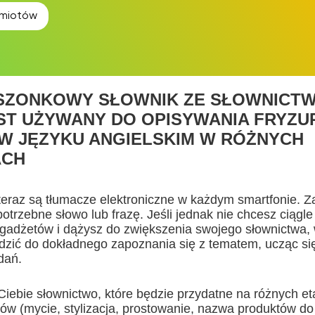
miotów
SZONKOWY SŁOWNIK ZE SŁOWNICTW
ST UŻYWANY DO OPISYWANIA FRYZUR
 JĘZYKU ANGIELSKIM W RÓŻNYCH
ACH
 teraz są tłumacze elektroniczne w każdym smartfonie.
otrzebne słowo lub frazę. Jeśli jednak nie chcesz ciągle
gadżetów i dążysz do zwiększenia swojego słownictwa, 
zić do dokładnego zapoznania się z tematem, ucząc się
dań.
Ciebie słownictwo, które będzie przydatne na różnych e
sów (mycie, stylizacja, prostowanie, nazwa produktów do 