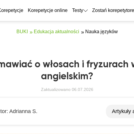
Korepetycje
Korepetycje online
Testy
Zostań korepetytor
BUKI
Edukacja aktualności
Nauka języków
mawiać o włosach i fryzurach 
angielskim?
Zaktualizowano
06.07.2026
tor:
Adrianna S.
Artykuły 