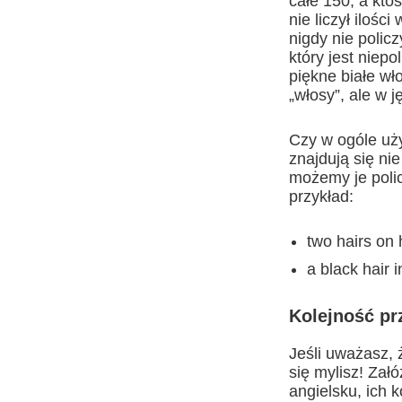
całe 150, a kto
nie liczył ilośc
nigdy nie polic
który jest niepo
piękne białe wł
„włosy”, ale w 
Czy w ogóle uż
znajdują się nie
możemy je polic
przykład:
two hairs on 
a black hair 
Kolejność pr
Jeśli uważasz, 
się mylisz! Zał
angielsku, ich k