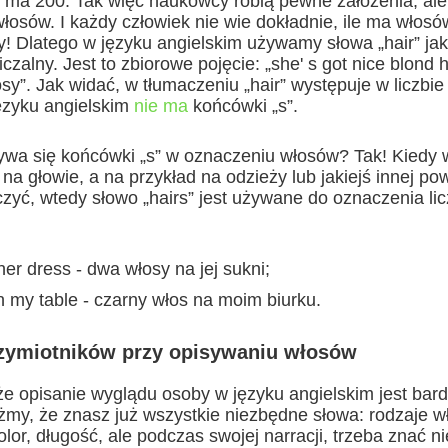
ś ma 200. Tak więc naukowcy robią pewne założenia, ale 
i włosów. I każdy człowiek nie wie dokładnie, ile ma włos
zy! Dlatego w języku angielskim używamy słowa „hair” ja
liczalny. Jest to zbiorowe pojęcie: „she' s got nice blond 
osy”. Jak widać, w tłumaczeniu „hair” występuje w liczbi
języku angielskim
nie ma
końcówki „s”.
ywa się końcówki „s” w oznaczeniu włosów? Tak! Kiedy w
 na głowie, a na przykład na odzieży lub jakiejś innej pow
zyć, wtedy słowo „hairs” jest używane do oznaczenia li
her dress - dwa włosy na jej sukni;
in my table - czarny włos na moim biurku.
zymiotników przy opisywaniu włosów
że opisanie wyglądu osoby w języku angielskim jest bard
óżmy, że znasz już wszystkie niezbędne słowa: rodzaje 
olor, długość, ale podczas swojej narracji, trzeba znać n