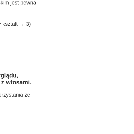
skim jest pewna
 kształt → 3)
glądu,
 z włosami.
orzystania ze