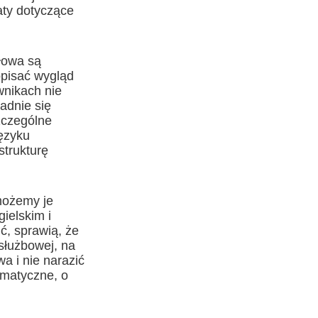
aty dotyczące
słowa są
opisać wygląd
wnikach nie
adnie się
zczególne
języku
strukturę
 możemy je
ielskim i
ić, sprawią, że
służbowej, na
a i nie narazić
amatyczne, o