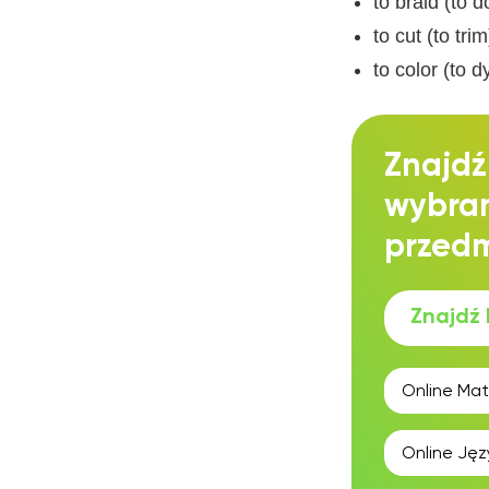
to braid (to d
to cut (to tr
to color (to d
Znajdź
wybra
przed
Znajdź 
Online
Mat
Online
Jęz