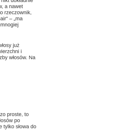
nikt dokładnie
ów, a nawet
ko rzeczownik,
hair” – „ma
e mnogiej
łosy już
ierzchni i
czby włosów. Na
zo proste, to
włosów po
ie tylko słowa do