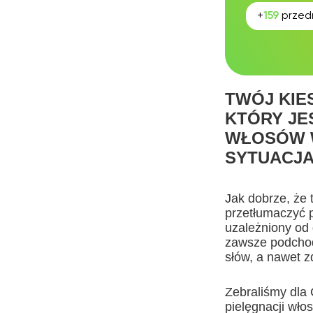
+
159
przed
TWÓJ KIE
KTÓRY JE
WŁOSÓW W
SYTUACJ
Jak dobrze, że
przetłumaczyć p
uzależniony od 
zawsze podchod
słów, a nawet z
Zebraliśmy dla 
pielęgnacji wło