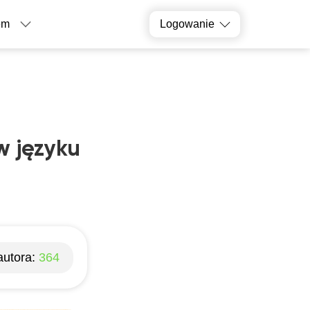
em
Logowanie
w języku
autora:
364