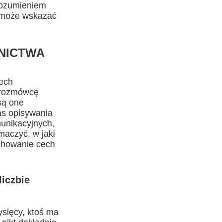
 rozumieniem
omoże wskazać
NICTWA
cech
z rozmówcę
są one
as opisywania
munikacyjnych,
maczyć, w jaki
achowanie cech
liczbie
ysięcy, ktoś ma