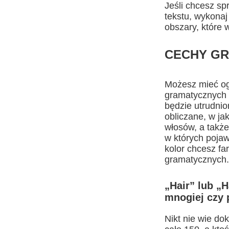
Jeśli chcesz sp
tekstu, wykonaj
obszary, które 
CECHY GR
Możesz mieć og
gramatycznych 
będzie utrudnio
obliczane, w ja
włosów, a także
w których pojaw
kolor chcesz fa
gramatycznych.
„Hair” lub „
mnogiej czy 
Nikt nie wie do