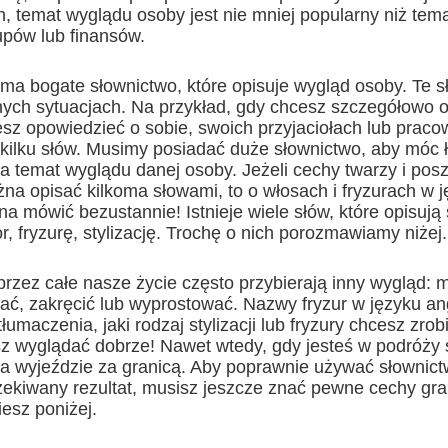
, temat wyglądu osoby jest nie mniej popularny niż tem
upów lub finansów.
 ma bogate słownictwo, które opisuje wygląd osoby. Te 
ych sytuacjach. Na przykład, gdy chcesz szczegółowo 
sz opowiedzieć o sobie, swoich przyjaciołach lub praco
 kilku słów. Musimy posiadać duże słownictwo, aby móc ł
a temat wyglądu danej osoby. Jeżeli cechy twarzy i pos
żna opisać kilkoma słowami, to o włosach i fryzurach w 
a mówić bezustannie! Istnieje wiele słów, które opisują 
r, fryzurę, stylizację. Trochę o nich porozmawiamy niżej.
rzez całe nasze życie często przybierają inny wygląd:
ać, zakręcić lub wyprostować. Nazwy fryzur w języku ang
umaczenia, jaki rodzaj stylizacji lub fryzury chcesz zrob
z wyglądać dobrze! Nawet wtedy, gdy jesteś w podróży 
a wyjeździe za granicą. Aby poprawnie używać słownictw
zekiwany rezultat, musisz jeszcze znać pewne cechy gr
iesz poniżej.