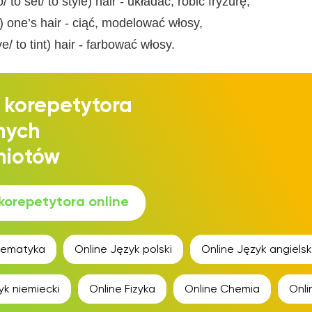
o/ to set/ to style) hair - układać, robić fryzurę;
im) one’s hair - ciąć, modelować włosy,
ye/ to tint) hair - farbować włosy.
 korepetytora
nych
miotów
korepetytora online
ematyka
Online
Język polski
Online
Język angielsk
yk niemiecki
Online
Fizyka
Online
Chemia
Onl