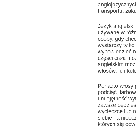
anglojęzycznych
transportu, zak
Język angielski
używane w różn
osoby, gdy chce
wystarczy tylko
wypowiedzieć n
części ciała mo
angielskim możn
włosów, ich kolo
Ponadto włosy p
podciąć, farbow
umiejętność wytł
zawsze będzies
wycieczce lub n
siebie na nieoc
których się dow