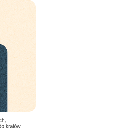
ch,
do krajów