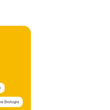
i
ine
Biologia