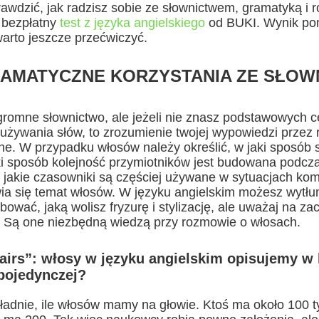
rawdzić, jak radzisz sobie ze słownictwem, gramatyką i
 bezpłatny
test z języka angielskiego
od BUKI. Wynik p
warto jeszcze przećwiczyć.
AMATYCZNE KORZYSTANIA ZE SŁOW
romne słownictwo, ale jeżeli nie znasz podstawowych 
używania słów, to zrozumienie twojej wypowiedzi prze
ne. W przypadku włosów należy określić, w jaki sposób 
ki sposób kolejność przymiotników jest budowana podcz
 jakie czasowniki są częściej używane w sytuacjach ko
ia się temat włosów. W języku angielskim możesz wytłu
rbować, jaką wolisz fryzurę i stylizację, ale uważaj na z
 Są one niezbędną wiedzą przy rozmowie o włosach.
Hairs”: włosy w języku angielskim opisujemy w 
pojedynczej?
kładnie, ile włosów mamy na głowie. Ktoś ma około 100 t