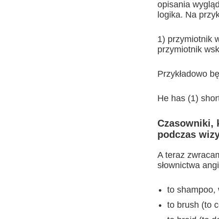
opisania wygląd
logika. Na przy
1) przymiotnik 
przymiotnik wsk
Przykładowo będ
He has (1) short
Czasowniki, 
podczas wizy
A teraz zwracam
słownictwa angi
to shampoo, 
to brush (to 