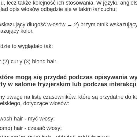
u, lecz także kolejność ich stosowania. W języku angiel
kład opis włosów odbędzie się w takim łańcuchu:
wskazujący długość włosów → 2) przymiotnik wskazujący
azujący kolor.
zie to wyglądało tak:
 (2) curly (3) blond hair.
które mogą się przydać podczas opisywania wy
ty w salonie fryzjerskim lub podczas interakcji
y uwagę na listę czasowników, które są przydatne do k
elskiego, dotyczące włosów:
wash hair - myć włosy;
comb) hair - czesać włosy;