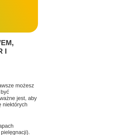
EM,
 I
 Zawsze możesz
 być
ważne jest, aby
 niektórych
tapach
pielęgnacji).