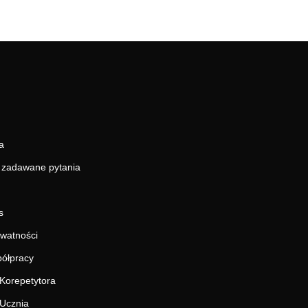
a
j zadawane pytania
s
ywatności
ółpracy
Korepetytora
Ucznia