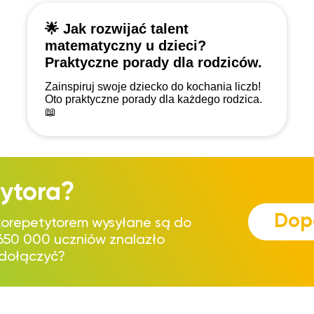
🌟 Jak rozwijać talent
matematyczny u dzieci?
Praktyczne porady dla rodziców.
Zainspiruj swoje dziecko do kochania liczb!
Oto praktyczne porady dla każdego rodzica.
📖
ytora?
Dop
korepetytorem wysyłane są do
 650 000 uczniów znalazło
 dołączyć?