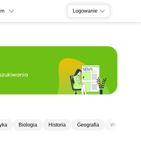
tytorem
Dopasuj korepetytora
em
Logowanie
oszukiwania
yka
Biologia
Historia
Geografia
Wiedza o spo