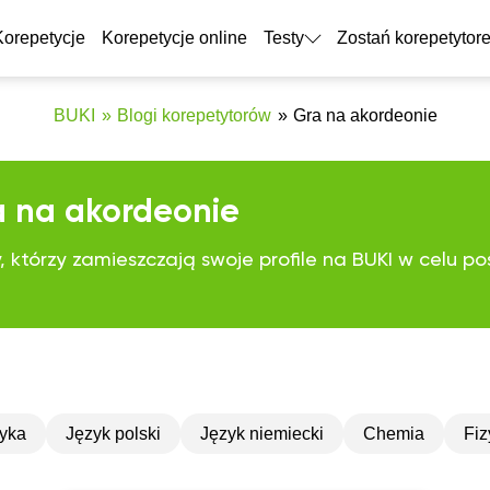
Zostań korepe
Korepetycje
Korepetycje online
Testy
Zostań korepetytor
BUKI
Blogi korepetytorów
Gra na akordeonie
ra na akordeonie
 którzy zamieszczają swoje profile na BUKI w celu p
yka
Język polski
Język niemiecki
Chemia
Fiz