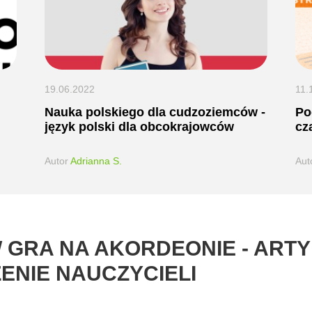
19.06.2022
11.
Nauka polskiego dla cudzoziemców -
Po
język polski dla obcokrajowców
cz
Autor
Adrianna S.
Aut
GRA NA AKORDEONIE - ARTY
NIE NAUCZYCIELI