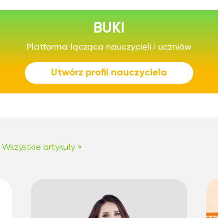
BUKI
Platforma łącząca nauczycieli i uczniów
Utwórz profil nauczyciela
Wszystkie artykuły »