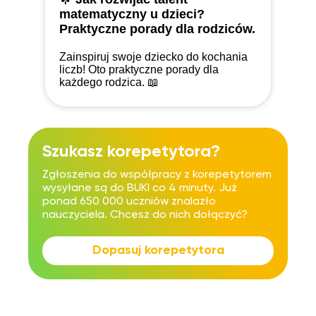
matematyczny u dzieci?
Praktyczne porady dla rodziców.
Zainspiruj swoje dziecko do kochania
liczb! Oto praktyczne porady dla
każdego rodzica. 📖
Szukasz korepetytora?
Zgłoszenia do współpracy z korepetytorem
wysyłane są do BUKI co 4 minuty. Już
ponad 650 000 uczniów znalazło
nauczyciela. Chcesz do nich dołączyć?
Dopasuj korepetytora