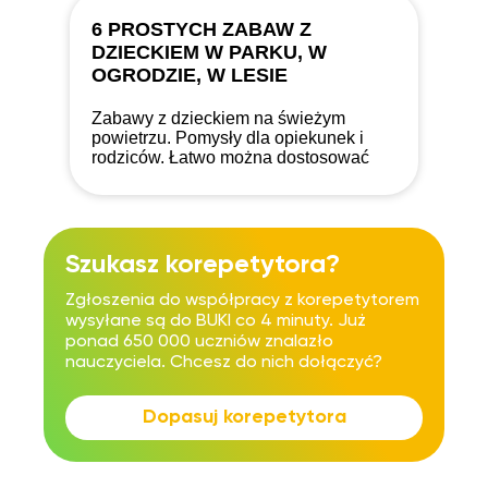
6 PROSTYCH ZABAW Z
DZIECKIEM W PARKU, W
OGRODZIE, W LESIE
Zabawy z dzieckiem na świeżym
powietrzu. Pomysły dla opiekunek i
rodziców. Łatwo można dostosować
poziom zabawy, do indywidualnych
możliwości dziecka.
Szukasz korepetytora?
Zgłoszenia do współpracy z korepetytorem
wysyłane są do BUKI co 4 minuty. Już
ponad 650 000 uczniów znalazło
nauczyciela. Chcesz do nich dołączyć?
Dopasuj korepetytora