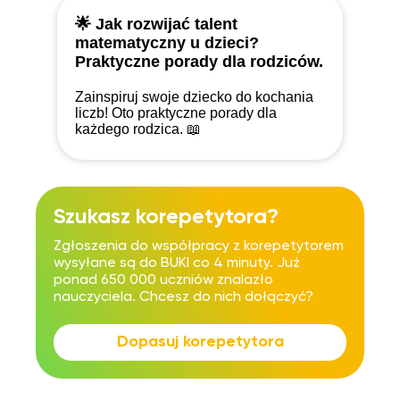
🌟 Jak rozwijać talent
matematyczny u dzieci?
Praktyczne porady dla rodziców.
Zainspiruj swoje dziecko do kochania
liczb! Oto praktyczne porady dla
każdego rodzica. 📖
Szukasz korepetytora?
Zgłoszenia do współpracy z korepetytorem
wysyłane są do BUKI co 4 minuty. Już
ponad 650 000 uczniów znalazło
nauczyciela. Chcesz do nich dołączyć?
Dopasuj korepetytora