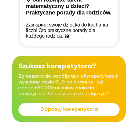
matematyczny u dzieci?
Praktyczne porady dla rodziców.
Zainspiruj swoje dziecko do kochania
liczb! Oto praktyczne porady dla
każdego rodzica. 📖
Szukasz korepetytora?
Zgłoszenia do współpracy z korepetytorem
wysyłane są do BUKI co 4 minuty. Już
ponad 650 000 uczniów znalazło
nauczyciela. Chcesz do nich dołączyć?
Dopasuj korepetytora