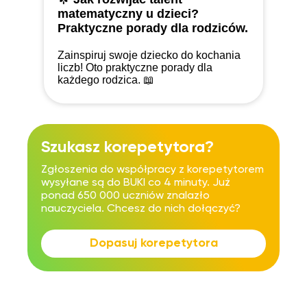
matematyczny u dzieci?
Praktyczne porady dla rodziców.
Zainspiruj swoje dziecko do kochania
liczb! Oto praktyczne porady dla
każdego rodzica. 📖
Szukasz korepetytora?
Zgłoszenia do współpracy z korepetytorem
wysyłane są do BUKI co 4 minuty. Już
ponad 650 000 uczniów znalazło
nauczyciela. Chcesz do nich dołączyć?
Dopasuj korepetytora