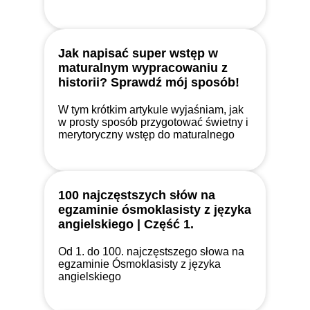
najważniejszych dat z historii Polski!
Sprawdź 10 sprawdzonych sposobów!
Przeczytaj i przekonaj się sam/a!
Jak napisać super wstęp w
maturalnym wypracowaniu z
historii? Sprawdź mój sposób!
W tym krótkim artykule wyjaśniam, jak
w prosty sposób przygotować świetny i
merytoryczny wstęp do maturalnego
wypracowania z historii! Koniec z
laniem wody, czas na konkrety!
100 najczęstszych słów na
egzaminie ósmoklasisty z języka
angielskiego | Część 1.
Od 1. do 100. najczęstszego słowa na
egzaminie Ósmoklasisty z języka
angielskiego