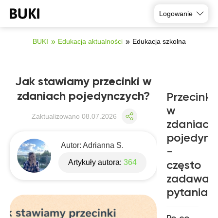
Logowanie
BUKI
Edukacja aktualności
Edukacja szkolna
Jak stawiamy przecinki w
zdaniach pojedynczych?
Przecinki
w
Zaktualizowano
08.07.2026
zdaniach
pojedync
Autor:
Adrianna S.
-
Artykuły autora:
364
często
zadawan
pytania