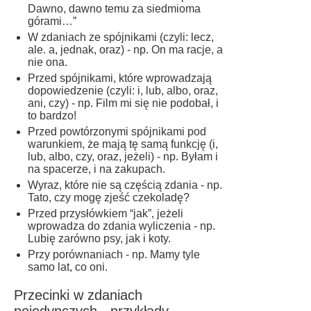
Dawno, dawno temu za siedmioma
górami…”
W zdaniach ze spójnikami (czyli: lecz,
ale. a, jednak, oraz) - np. On ma racje, a
nie ona.
Przed spójnikami, które wprowadzają
dopowiedzenie (czyli: i, lub, albo, oraz,
ani, czy) - np. Film mi się nie podobał, i
to bardzo!
Przed powtórzonymi spójnikami pod
warunkiem, że mają tę samą funkcję (i,
lub, albo, czy, oraz, jeżeli) - np. Byłam i
na spacerze, i na zakupach.
Wyraz, które nie są częścią zdania - np.
Tato, czy mogę zjeść czekoladę?
Przed przysłówkiem “jak”, jeżeli
wprowadza do zdania wyliczenia - np.
Lubię zarówno psy, jak i koty.
Przy porównaniach - np. Mamy tyle
samo lat, co oni.
Przecinki w zdaniach