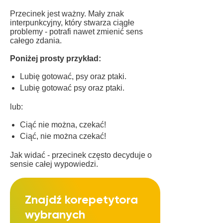
Czytaj
same
więcej
Przecinek jest ważny. Mały znak
części
interpunkcyjny, który stwarza ciągłe
na BUKI
zdania -
problemy - potrafi nawet zmienić sens
np. Kot,
całego zdania.
pies i
Poniżej prosty przykład:
ryba to
zwierzęta
Lubię gotować, psy oraz ptaki.
(zasada
Lubię gotować psy oraz ptaki.
ta nie
dotyczy
lub:
okoliczników).
C
Ciąć nie można, czekać!
więcej
Ciąć, nie można czekać!
na BUKI
Jak widać - przecinek często decyduje o
sensie całej wypowiedzi.
Znajdź korepetytora
wybranych