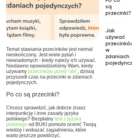
Po co
są
przecinki?
Przecinek
Jak
jest
używać
ważny.
przecinków
Mały
Temat stawiania przecinków jest niemal
w
znak
nieskończony. Jest wiele pytań i
zdaniach
interpunkcyjny
niewiadomych - kiedy należy ich używać.
pojedynczy
który
Niedawno opowiedzieliśmy Wam, kiedy
używamy
przecinków przed “ale”
, dzisiaj
stwarza
Przecinek
przyszedł czas na przecinki w zdaniach
ciągłe
stawiamy
pojedynczych.
problemy
w
- potrafi
Po co są przecinki?
następującyc
nawet
sytuacjach,
zmienić
Chcesz sprawdzić, jak dobrze znasz
gdy:
sens
interpunkcję i inne zasady języka
Oddzielamy
polskiego? Bezpłatny
test z języka
całego
od
polskiego
od BUKI pomoże ocenić Twoją
zdania.
siebie
wiedzę i wskazać zagadnienia, które
warto jeszcze powtórzyć.
takie