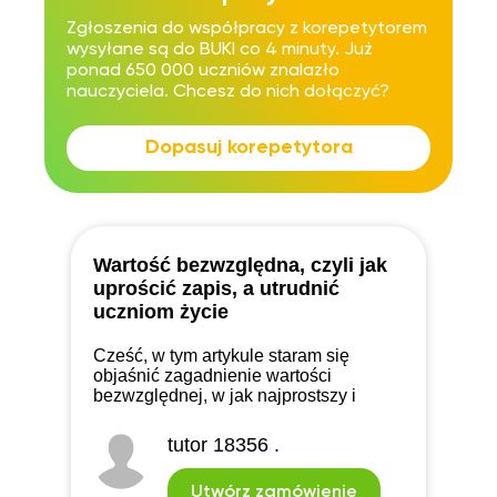
Zgłoszenia do współpracy z korepetytorem
wysyłane są do BUKI co 4 minuty. Już
ponad 650 000 uczniów znalazło
nauczyciela. Chcesz do nich dołączyć?
Dopasuj korepetytora
Wartość bezwzględna, czyli jak
uprościć zapis, a utrudnić
uczniom życie
Cześć, w tym artykule staram się
objaśnić zagadnienie wartości
bezwzględnej, w jak najprostszy i
przystępny sposób. Zagadnienia w nim
poruszone to: Ogólna definicja modułu
tutor 18356 .
i zastosowanie go w równania
Utwórz zamówienie