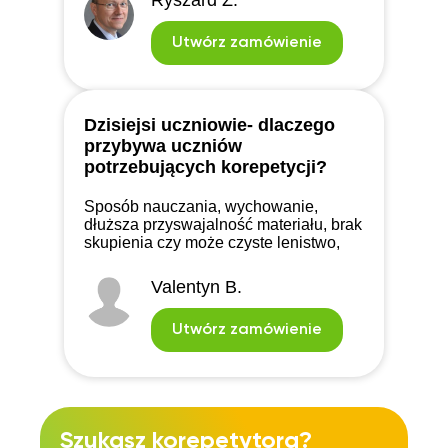
Ryszard Z.
Utwórz zamówienie
Dzisiejsi uczniowie- dlaczego
przybywa uczniów
potrzebujących korepetycji?
Sposób nauczania, wychowanie,
dłuższa przyswajalność materiału, brak
skupienia czy może czyste lenistwo,
czyli czemu coraz więcej uczniów
potrzebuje korepetycji oraz z czego to
Valentyn B.
właściwie wynika?
Utwórz zamówienie
Szukasz korepetytora?