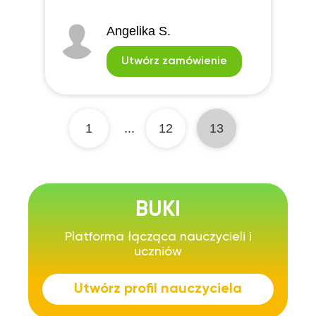
Angelika S.
Utwórz zamówienie
1
...
12
13
BUKI
Platforma łącząca nauczycieli i
uczniów
Utwórz profil nauczyciela